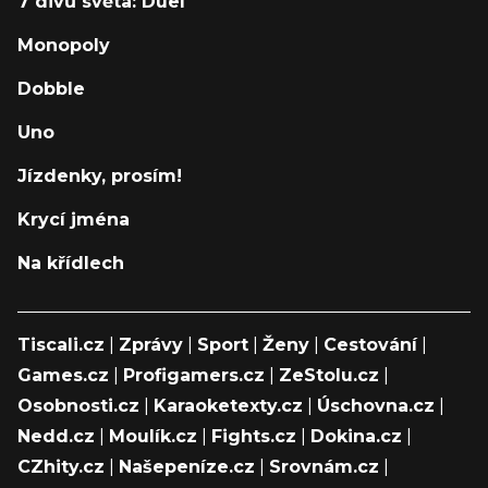
7 divů světa: Duel
Monopoly
Dobble
Uno
Jízdenky, prosím!
Krycí jména
Na křídlech
Tiscali.cz
|
Zprávy
|
Sport
|
Ženy
|
Cestování
|
Games.cz
|
Profigamers.cz
|
ZeStolu.cz
|
Osobnosti.cz
|
Karaoketexty.cz
|
Úschovna.cz
|
Nedd.cz
|
Moulík.cz
|
Fights.cz
|
Dokina.cz
|
CZhity.cz
|
Našepeníze.cz
|
Srovnám.cz
|