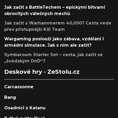
Jak začít s BattleTechem – epickými bitvami
obrovitých válečných mechů
Jak začít s Warhammerem 40,000? Cesta vede
přes přístupnější Kill Team
Wargaming poslouží jako zábava, vzdělání i
armádní simulace. Jak s ním ale začít?
Symbaroum Starter Set – cesta, jak začít se
„švédským DnD“?
Deskové hry - ZeStolu.cz
Carcassonne
Bang
Osadníci z Katanu