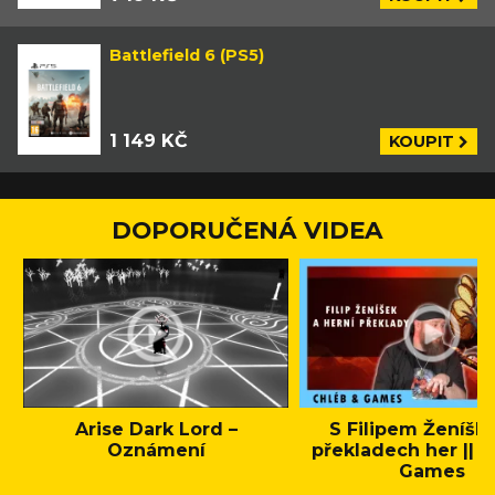
Battlefield 6 (PS5)
1 149 KČ
KOUPIT
DOPORUČENÁ VIDEA
Arise Dark Lord –
S Filipem Ženíšk
Oznámení
překladech her || C
Games