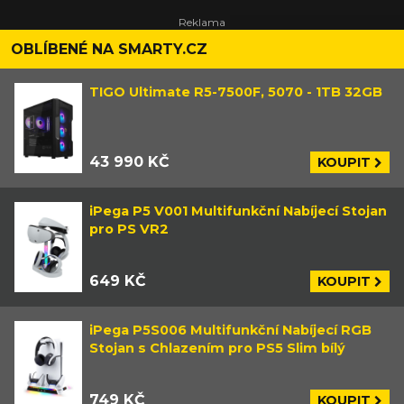
OBLÍBENÉ NA SMARTY.CZ
TIGO Ultimate R5-7500F, 5070 - 1TB 32GB
43 990 KČ
KOUPIT
iPega P5 V001 Multifunkční Nabíjecí Stojan
pro PS VR2
649 KČ
KOUPIT
iPega P5S006 Multifunkční Nabíjecí RGB
Stojan s Chlazením pro PS5 Slim bílý
749 KČ
KOUPIT