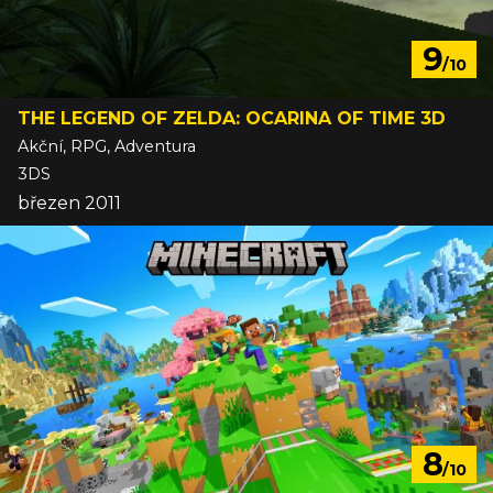
9
/10
THE LEGEND OF ZELDA: OCARINA OF TIME 3D
Akční, RPG, Adventura
3DS
březen 2011
8
/10