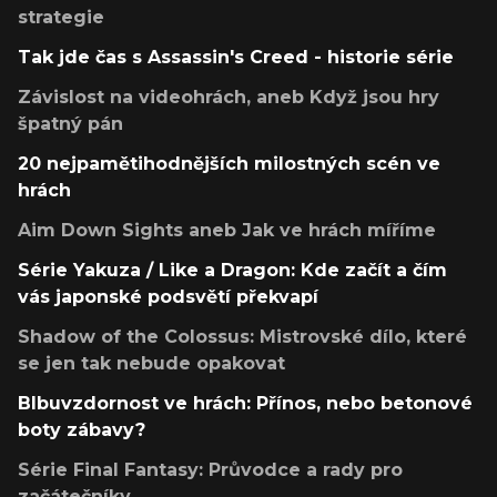
strategie
Tak jde čas s Assassin's Creed - historie série
Závislost na videohrách, aneb Když jsou hry
špatný pán
20 nejpamětihodnějších milostných scén ve
hrách
Aim Down Sights aneb Jak ve hrách míříme
Série Yakuza / Like a Dragon: Kde začít a čím
vás japonské podsvětí překvapí
Shadow of the Colossus: Mistrovské dílo, které
se jen tak nebude opakovat
Blbuvzdornost ve hrách: Přínos, nebo betonové
boty zábavy?
Série Final Fantasy: Průvodce a rady pro
začátečníky