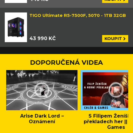
TIGO Ultimate R5-7500F, 5070 - 1TB 32GB
43 990 KČ
KOUPIT
DOPORUČENÁ VIDEA
Arise Dark Lord –
S Filipem Ženíšk
Oznámení
překladech her || C
Games