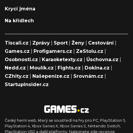
Krycí jména
Na křídlech
Tiscali.cz
|
Zprávy
|
Sport
|
Ženy
|
Cestování
|
Games.cz
|
Profigamers.cz
|
ZeStolu.cz
|
Osobnosti.cz
|
Karaoketexty.cz
|
Úschovna.cz
|
Nedd.cz
|
Moulík.cz
|
Fights.cz
|
Dokina.cz
|
CZhity.cz
|
Našepeníze.cz
|
Srovnám.cz
|
StartupInsider.cz
Český herní web, který se soustředí na hry pro PC, PlayStation 5,
PlayStation 4, Xbox Series X, Xbox Series S, Nintendo Switch,
PlayStation VR2 a další platformy. Naleznete zde recenze,