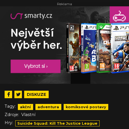
DISKUZE
Tagy:
akční
adventura
komiksové postavy
Zdroje:
Vlastní
Hry:
Suicide Squad: Kill The Justice League