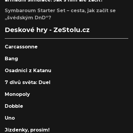
Symbaroum Starter Set – cesta, jak začít se
„švédským DnD“?
Deskové hry - ZeStolu.cz
Carcassonne
Bang
Osadníci z Katanu
7 divů světa: Duel
Monopoly
Dobble
Uno
Jízdenky, prosím!