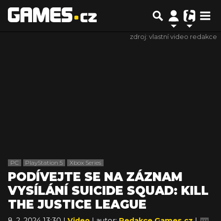
zdroj: vlastní video redakce
PC
PlayStation 5
Xbox Series
PODÍVEJTE SE NA ZÁZNAM
VYSÍLÁNÍ SUICIDE SQUAD: KILL
THE JUSTICE LEAGUE
8. 2. 2024 13:30 |
Video
| autor:
Redakce Games.cz
|