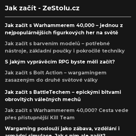
Jak začít - ZeStolu.cz
Jak začít s Warhammerem 40,000 – jednou z
nejpopulárnějších figurkových her na světě
Jak začít s barvením modelů – potřebné
nástroje, základní poučky i pokročilé techniky
S jakým vyprávěcím RPG byste měli začít?
Jak začít s Bolt Action – wargamingem
zasazeným do druhé světové války
Jak začít s BattleTechem – epickými bitvami
obrovitých válečných mechů
Jak začít s Warhammerem 40,000? Cesta vede
přes přístupnější Kill Team
Wargaming poslouží jako zábava, vzdělání i
armádní simulace. Jak s ním ale začít?