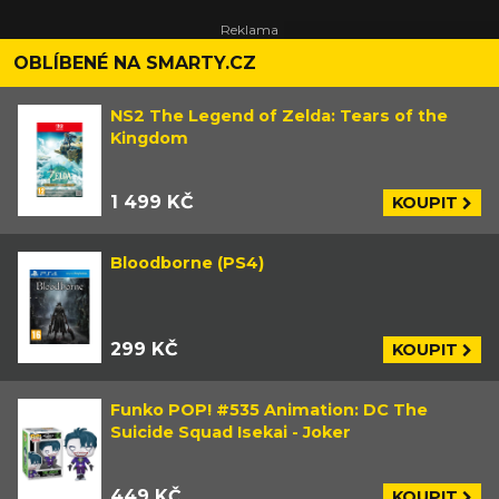
OBLÍBENÉ NA SMARTY.CZ
NS2 The Legend of Zelda: Tears of the
Kingdom
1 499 KČ
KOUPIT
Bloodborne (PS4)
299 KČ
KOUPIT
Funko POP! #535 Animation: DC The
Suicide Squad Isekai - Joker
449 KČ
KOUPIT