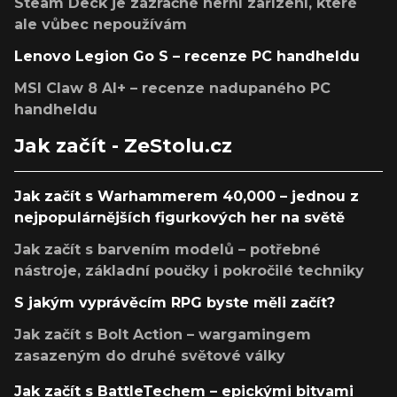
Steam Deck je zázračné herní zařízení, které
ale vůbec nepoužívám
Lenovo Legion Go S – recenze PC handheldu
MSI Claw 8 AI+ – recenze nadupaného PC
handheldu
Jak začít - ZeStolu.cz
Jak začít s Warhammerem 40,000 – jednou z
nejpopulárnějších figurkových her na světě
Jak začít s barvením modelů – potřebné
nástroje, základní poučky i pokročilé techniky
S jakým vyprávěcím RPG byste měli začít?
Jak začít s Bolt Action – wargamingem
zasazeným do druhé světové války
Jak začít s BattleTechem – epickými bitvami