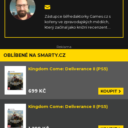
Zástupce šéfredaktorky Games.cz s
kořeny ve zpravodajských médiích,
který začínal jako knižní recenzent.
Fanoušek velkolepých fantaskních
příběhů a singleplayerových her
hraných na čemkoliv, co má obrazovku.
Rád se vzteká u soulsovek, uklidňuje v
otevřených světech, hraje si na někoho
OBLÍBENÉ NA SMARTY.CZ
jiného v RPG, taktizuje u strategií, hltá
všechno kolem nakladatelství DC a
Kingdom Come: Deliverance II (PS5)
dobrou skotskou.
699 KČ
KOUPIT
Kingdom Come: Deliverance II (PS5)