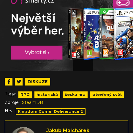
DISKUZE
Tagy:
RPG
historická
česká hra
otevřený svět
Zdroje:
SteamDB
Hry:
Kingdom Come: Deliverance 2
Jakub Malchárek