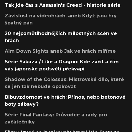
Tak jde čas s Assassin's Creed - historie série
Závislost na videohrách, aneb Když jsou hry
špatný pán
20 nejpamětihodnějších milostných scén ve
hrách
Aim Down Sights aneb Jak ve hrách míříme
Série Yakuza / Like a Dragon: Kde začít a čím
vás japonské podsvětí překvapí
Shadow of the Colossus: Mistrovské dílo, které
se jen tak nebude opakovat
Blbuvzdornost ve hrách: Přínos, nebo betonové
boty zábavy?
Série Final Fantasy: Průvodce a rady pro
začátečníky