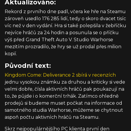
Aktualizováno:
Rekord z prvního dne padl, včera ke hře na Steamu
zároveň usedlo 176 285 lidí, tedy o skoro dvacet tisíc
víc než v den vydání. Hra si také polepšila v žebříčku
nejvíce hráčů za 24 hodin a posunula se o příčku
výš před Grand Theft Auto V. Studio Warhorse
mezitím prozradilo, že hry se už prodal přes milion
kopií.
Původní text:
Kingdom Come: Deliverance 2
sbírá v recenzích
jednu vysokou známku za druhou a kriticky si vede
velmi dobře, čísla aktivních hráčů pak poukazují na
to, že půjde i o komerční trhák. Zatímco ohledně
prodejů si budeme muset počkat na informace od
samotného studia Warhorse, můžeme se chytnout
aspoň počtu aktivních hráčů na Steamu.
Skrz nejpopulárnějšího PC klienta první den