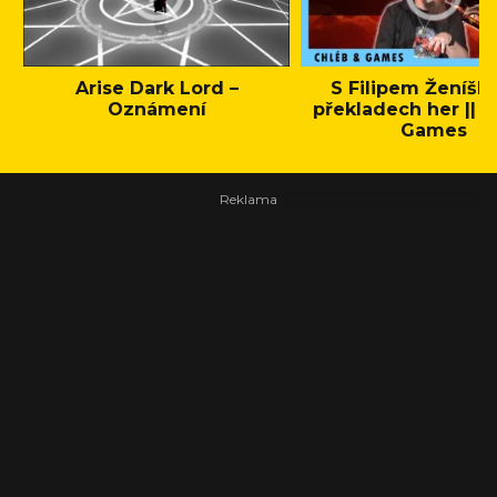
Arise Dark Lord –
S Filipem Ženíšk
Oznámení
překladech her || C
Games