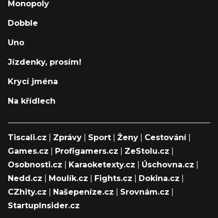
Monopoly
Dobble
Uno
Jízdenky, prosím!
Krycí jména
Na křídlech
Tiscali.cz
|
Zprávy
|
Sport
|
Ženy
|
Cestování
|
Games.cz
|
Profigamers.cz
|
ZeStolu.cz
|
Osobnosti.cz
|
Karaoketexty.cz
|
Úschovna.cz
|
Nedd.cz
|
Moulík.cz
|
Fights.cz
|
Dokina.cz
|
CZhity.cz
|
Našepeníze.cz
|
Srovnám.cz
|
StartupInsider.cz