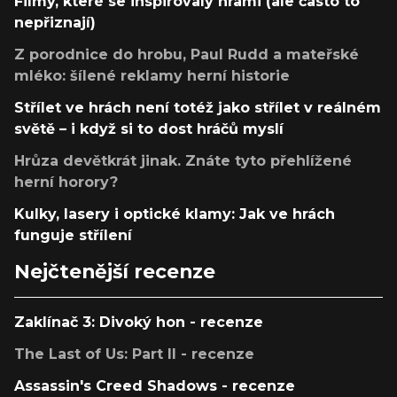
Filmy, které se inspirovaly hrami (ale často to
nepřiznají)
Z porodnice do hrobu, Paul Rudd a mateřské
mléko: šílené reklamy herní historie
Střílet ve hrách není totéž jako střílet v reálném
světě – i když si to dost hráčů myslí
Hrůza devětkrát jinak. Znáte tyto přehlížené
herní horory?
Kulky, lasery i optické klamy: Jak ve hrách
funguje střílení
Nejčtenější recenze
Zaklínač 3: Divoký hon - recenze
The Last of Us: Part II - recenze
Assassin's Creed Shadows - recenze