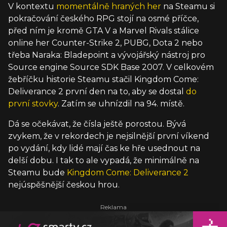
V kontextu
momentálně hraných her
na Steamu si
pokračování českého RPG stojí na osmé příčce,
před ním je kromě GTA V a Marvel Rivals stálice
online her Counter-Strike 2, PUBG, Dota 2 nebo
třeba Naraka: Bladepoint a vývojářský nástroj pro
Source engine Source SDK Base 2007. V celkovém
žebříčku historie Steamu stačil Kingdom Come:
Deliverance 2 první den na to, aby se dostal
do
první stovky
. Zatím se uhnízdil na 94. místě.
Dá se očekávat, že čísla ještě porostou. Bývá
zvykem, že v rekordech je nejsilnější první víkend
po vydání, kdy lidé mají čas ke hře usednout na
delší dobu. I tak to ale vypadá, že minimálně na
Steamu bude
Kingdom Come: Deliverance 2
nejúspěšnější českou hrou.