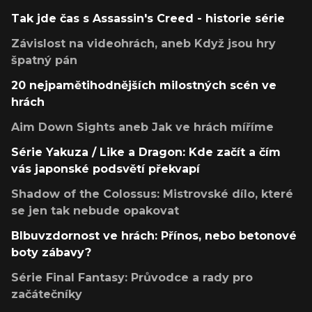
Tak jde čas s Assassin's Creed - historie série
Závislost na videohrách, aneb Když jsou hry
špatný pán
20 nejpamětihodnějších milostných scén ve
hrách
Aim Down Sights aneb Jak ve hrách míříme
Série Yakuza / Like a Dragon: Kde začít a čím
vás japonské podsvětí překvapí
Shadow of the Colossus: Mistrovské dílo, které
se jen tak nebude opakovat
Blbuvzdornost ve hrách: Přínos, nebo betonové
boty zábavy?
Série Final Fantasy: Průvodce a rady pro
začátečníky