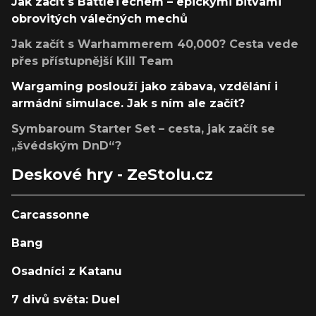
Jak začít s BattleTechem – epickými bitvami
obrovitých válečných mechů
Jak začít s Warhammerem 40,000? Cesta vede
přes přístupnější Kill Team
Wargaming poslouží jako zábava, vzdělání i
armádní simulace. Jak s ním ale začít?
Symbaroum Starter Set – cesta, jak začít se
„švédským DnD“?
Deskové hry - ZeStolu.cz
Carcassonne
Bang
Osadníci z Katanu
7 divů světa: Duel