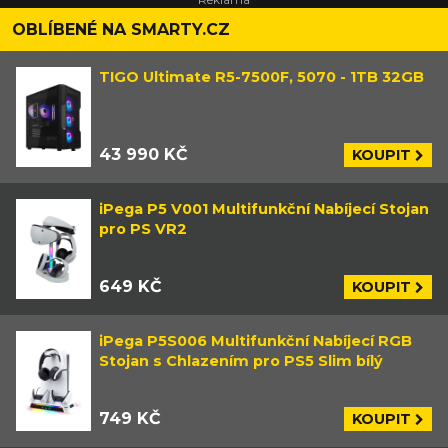
OBLÍBENÉ NA SMARTY.CZ
TIGO Ultimate R5-7500F, 5070 - 1TB 32GB
43 990 KČ
KOUPIT
iPega P5 V001 Multifunkční Nabíjecí Stojan
pro PS VR2
649 KČ
KOUPIT
iPega P5S006 Multifunkční Nabíjecí RGB
Stojan s Chlazením pro PS5 Slim bílý
749 KČ
KOUPIT