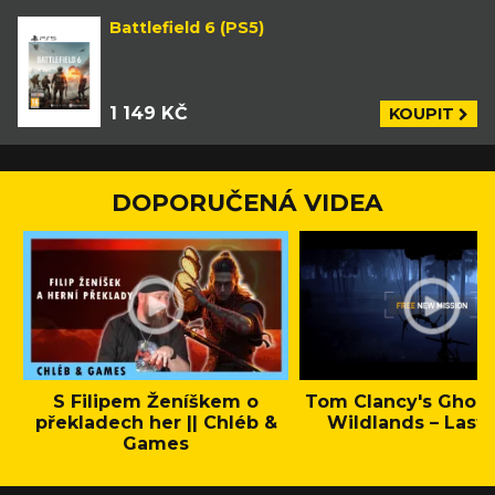
Battlefield 6 (PS5)
1 149 KČ
KOUPIT
DOPORUČENÁ VIDEA
S Filipem Ženíškem o
Tom Clancy's Ghos
překladech her || Chléb &
Wildlands – Last 
Games