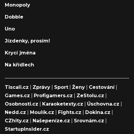
Monopoly
Dobble
Uno
Jízdenky, prosím!
Krycí jména
Na křídlech
Tiscali.cz
|
Zprávy
|
Sport
|
Ženy
|
Cestování
|
Games.cz
|
Profigamers.cz
|
ZeStolu.cz
|
Osobnosti.cz
|
Karaoketexty.cz
|
Úschovna.cz
|
Nedd.cz
|
Moulík.cz
|
Fights.cz
|
Dokina.cz
|
CZhity.cz
|
Našepeníze.cz
|
Srovnám.cz
|
StartupInsider.cz