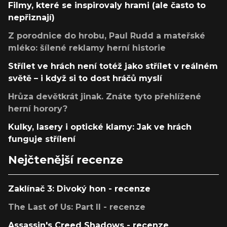
Filmy, které se inspirovaly hrami (ale často to
nepřiznají)
Z porodnice do hrobu, Paul Rudd a mateřské
mléko: šílené reklamy herní historie
Střílet ve hrách není totéž jako střílet v reálném
světě – i když si to dost hráčů myslí
Hrůza devětkrát jinak. Znáte tyto přehlížené
herní horory?
Kulky, lasery i optické klamy: Jak ve hrách
funguje střílení
Nejčtenější recenze
Zaklínač 3: Divoký hon - recenze
The Last of Us: Part II - recenze
Assassin's Creed Shadows - recenze