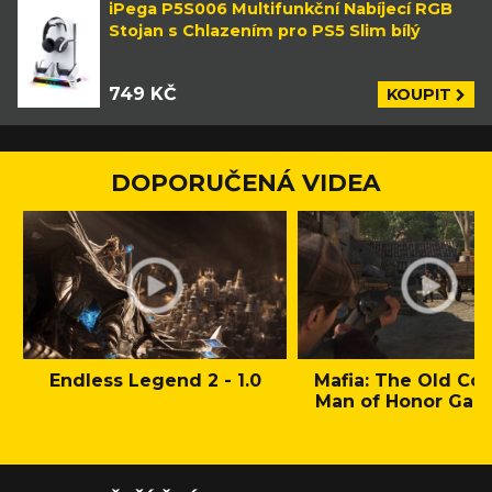
iPega P5S006 Multifunkční Nabíjecí RGB
Stojan s Chlazením pro PS5 Slim bílý
749 KČ
KOUPIT
DOPORUČENÁ VIDEA
Endless Legend 2 - 1.0
Mafia: The Old Cou
Man of Honor Gam