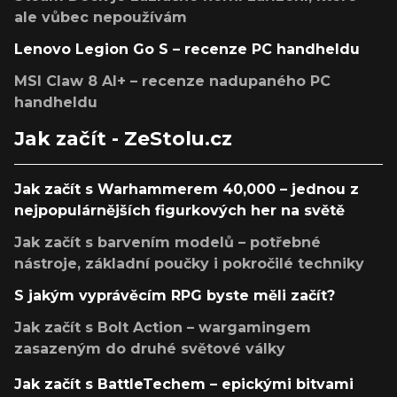
ale vůbec nepoužívám
Lenovo Legion Go S – recenze PC handheldu
MSI Claw 8 AI+ – recenze nadupaného PC
handheldu
Jak začít - ZeStolu.cz
Jak začít s Warhammerem 40,000 – jednou z
nejpopulárnějších figurkových her na světě
Jak začít s barvením modelů – potřebné
nástroje, základní poučky i pokročilé techniky
S jakým vyprávěcím RPG byste měli začít?
Jak začít s Bolt Action – wargamingem
zasazeným do druhé světové války
Jak začít s BattleTechem – epickými bitvami