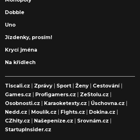
Dobble
Uno
Jízdenky, prosím!
Krycí jména
Na křídlech
Tiscali.cz
|
Zprávy
|
Sport
|
Ženy
|
Cestování
|
Games.cz
|
Profigamers.cz
|
ZeStolu.cz
|
Osobnosti.cz
|
Karaoketexty.cz
|
Úschovna.cz
|
Nedd.cz
|
Moulík.cz
|
Fights.cz
|
Dokina.cz
|
CZhity.cz
|
Našepeníze.cz
|
Srovnám.cz
|
StartupInsider.cz