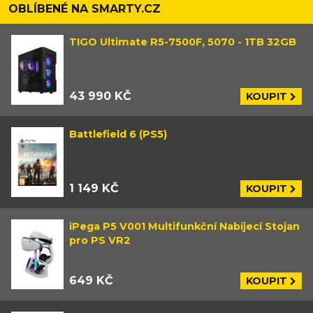
OBLÍBENÉ NA SMARTY.CZ
TIGO Ultimate R5-7500F, 5070 - 1TB 32GB
43 990 KČ
KOUPIT
Battlefield 6 (PS5)
1 149 KČ
KOUPIT
iPega P5 V001 Multifunkční Nabíjecí Stojan
pro PS VR2
649 KČ
KOUPIT