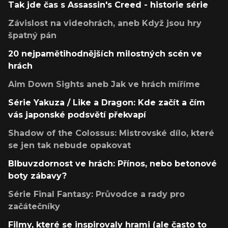
Tak jde čas s Assassin's Creed - historie série
Závislost na videohrách, aneb Když jsou hry
špatný pán
20 nejpamětihodnějších milostných scén ve
hrách
Aim Down Sights aneb Jak ve hrách míříme
Série Yakuza / Like a Dragon: Kde začít a čím
vás japonské podsvětí překvapí
Shadow of the Colossus: Mistrovské dílo, které
se jen tak nebude opakovat
Blbuvzdornost ve hrách: Přínos, nebo betonové
boty zábavy?
Série Final Fantasy: Průvodce a rady pro
začátečníky
Filmy, které se inspirovaly hrami (ale často to