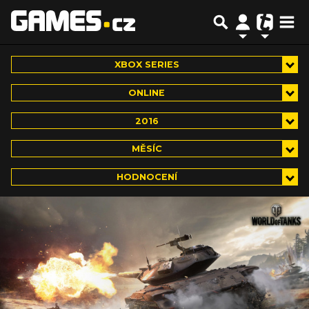
XBOX SERIES
ONLINE
2016
MĚSÍC
HODNOCENÍ