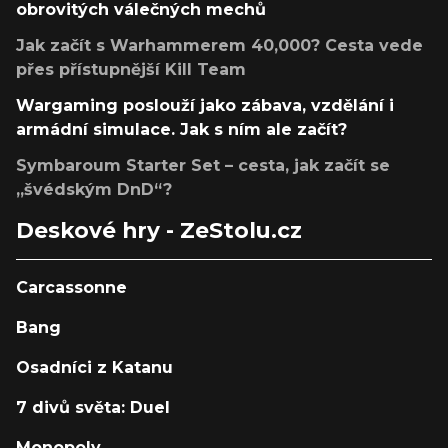
obrovitých válečných mechů
Jak začít s Warhammerem 40,000? Cesta vede
přes přístupnější Kill Team
Wargaming poslouží jako zábava, vzdělání i
armádní simulace. Jak s ním ale začít?
Symbaroum Starter Set – cesta, jak začít se
„švédským DnD“?
Deskové hry - ZeStolu.cz
Carcassonne
Bang
Osadníci z Katanu
7 divů světa: Duel
Monopoly