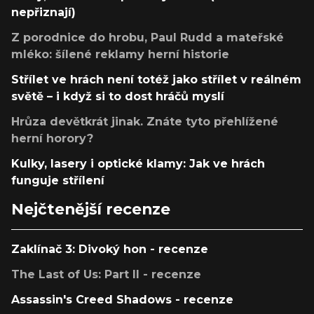
nepřiznají)
Z porodnice do hrobu, Paul Rudd a mateřské
mléko: šílené reklamy herní historie
Střílet ve hrách není totéž jako střílet v reálném
světě – i když si to dost hráčů myslí
Hrůza devětkrát jinak. Znáte tyto přehlížené
herní horory?
Kulky, lasery i optické klamy: Jak ve hrách
funguje střílení
Nejčtenější recenze
Zaklínač 3: Divoký hon - recenze
The Last of Us: Part II - recenze
Assassin's Creed Shadows - recenze