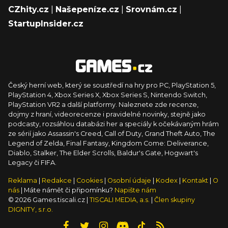
CZhity.cz
|
Našepeníze.cz
|
Srovnám.cz
|
StartupInsider.cz
Český herní web, který se soustředí na hry pro PC, PlayStation 5,
PlayStation 4, Xbox Series X, Xbox Series S, Nintendo Switch,
PlayStation VR2 a další platformy. Naleznete zde recenze,
dojmy z hraní, videorecenze i pravidelné novinky, stejně jako
podcasty, rozsáhlou databázi her a speciály k očekávaným hrám
ze sérií jako Assassin's Creed, Call of Duty, Grand Theft Auto, The
Legend of Zelda, Final Fantasy, Kingdom Come: Deliverance,
Diablo, Stalker, The Elder Scrolls, Baldur's Gate, Hogwart's
Legacy či FIFA.
Reklama
|
Redakce
|
Cookies
|
Osobní údaje
|
Kodex
|
Kontakt
|
O
nás
| Máte námět či připomínku?
Napište nám
© 2026 Games.tiscali.cz |
TISCALI MEDIA, a.s.
|
Člen skupiny
DIGNITY, s.r.o.