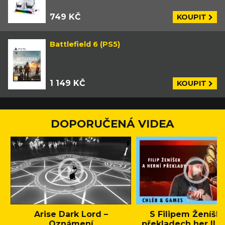
749 KČ
KOUPIT
Battlefield 6 (PS5)
1 149 KČ
KOUPIT
DOPORUČENÁ VIDEA
Arise Dark Lord –
S Filipem Ženíšk
Oznámení
překladech her || C