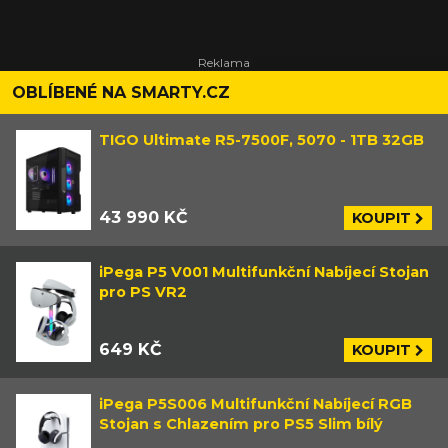
OBLÍBENÉ NA SMARTY.CZ
TIGO Ultimate R5-7500F, 5070 - 1TB 32GB
43 990 KČ
KOUPIT
iPega P5 V001 Multifunkční Nabíjecí Stojan
pro PS VR2
649 KČ
KOUPIT
iPega P5S006 Multifunkční Nabíjecí RGB
Stojan s Chlazením pro PS5 Slim bílý