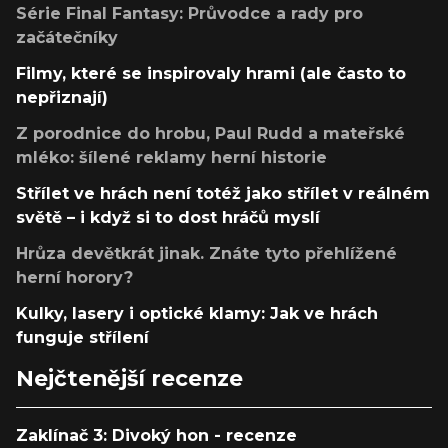
Série Final Fantasy: Průvodce a rady pro
začátečníky
Filmy, které se inspirovaly hrami (ale často to
nepřiznají)
Z porodnice do hrobu, Paul Rudd a mateřské
mléko: šílené reklamy herní historie
Střílet ve hrách není totéž jako střílet v reálném
světě – i když si to dost hráčů myslí
Hrůza devětkrát jinak. Znáte tyto přehlížené
herní horory?
Kulky, lasery i optické klamy: Jak ve hrách
funguje střílení
Nejčtenější recenze
Zaklínač 3: Divoký hon - recenze