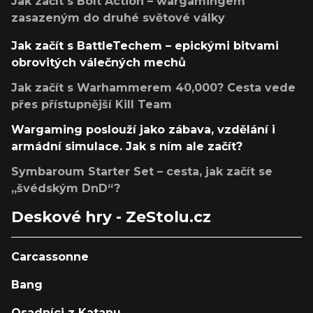
Jak začít s Bolt Action – wargamingem
zasazeným do druhé světové války
Jak začít s BattleTechem – epickými bitvami
obrovitých válečných mechů
Jak začít s Warhammerem 40,000? Cesta vede
přes přístupnější Kill Team
Wargaming poslouží jako zábava, vzdělání i
armádní simulace. Jak s ním ale začít?
Symbaroum Starter Set – cesta, jak začít se
„švédským DnD“?
Deskové hry - ZeStolu.cz
Carcassonne
Bang
Osadníci z Katanu