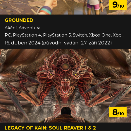
9
/10
GROUNDED
Akční, Adventura
PC, PlayStation 4, PlayStation 5, Switch, Xbox One, Xbox Series
16. duben 2024 (původní vydání 27. září 2022)
8
/10
LEGACY OF KAIN: SOUL REAVER 1 & 2