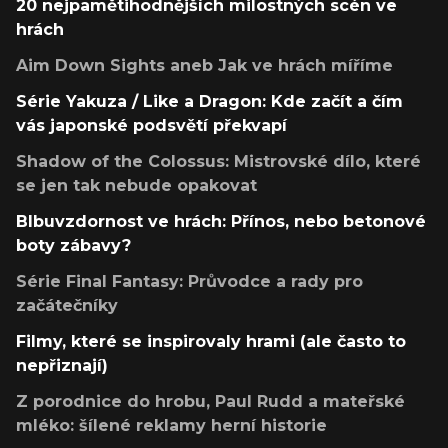
20 nejpamětihodnějších milostných scén ve
hrách
Aim Down Sights aneb Jak ve hrách míříme
Série Yakuza / Like a Dragon: Kde začít a čím
vás japonské podsvětí překvapí
Shadow of the Colossus: Mistrovské dílo, které
se jen tak nebude opakovat
Blbuvzdornost ve hrách: Přínos, nebo betonové
boty zábavy?
Série Final Fantasy: Průvodce a rady pro
začátečníky
Filmy, které se inspirovaly hrami (ale často to
nepřiznají)
Z porodnice do hrobu, Paul Rudd a mateřské
mléko: šílené reklamy herní historie