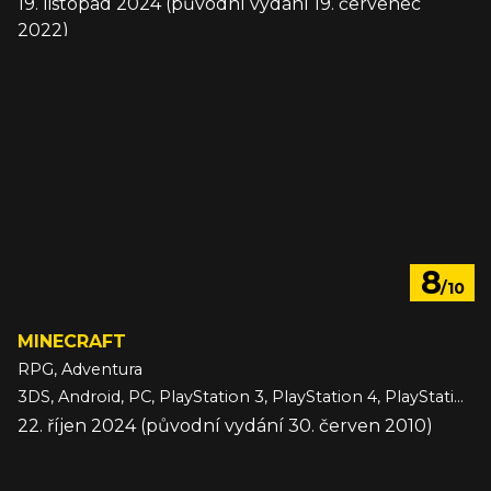
19. listopad 2024 (původní vydání 19. červenec
2022)
8
/10
MINECRAFT
RPG, Adventura
3DS, Android, PC, PlayStation 3, PlayStation 4, PlayStation 5, Switch, Switch 2, VITA, Wii U, Xbox 360, Xbox One, Xbox Series, iOS
22. říjen 2024 (původní vydání 30. červen 2010)