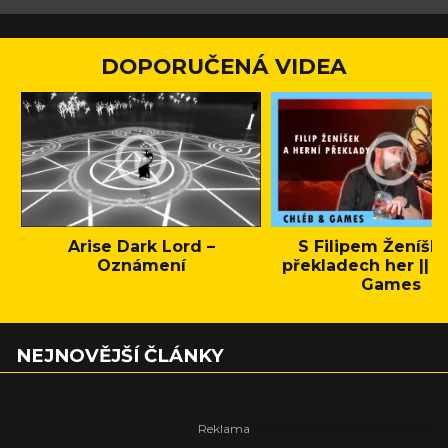
DOPORUČENÁ VIDEA
Arise Dark Lord –
S Filipem Ženíšk
Oznámení
překladech her || C
Games
NEJNOVĚJŠÍ ČLÁNKY