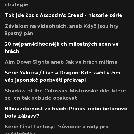
strategie
Tak jde čas s Assassin's Creed - historie série
Závislost na videohrách, aneb Když jsou hry
špatný pán
20 nejpamětihodnějších milostných scén ve
hrách
Aim Down Sights aneb Jak ve hrách míříme
Série Yakuza / Like a Dragon: Kde začít a čím
vás japonské podsvětí překvapí
Shadow of the Colossus: Mistrovské dílo, které
se jen tak nebude opakovat
Blbuvzdornost ve hrách: Přínos, nebo betonové
boty zábavy?
Série Final Fantasy: Průvodce a rady pro
začátečníky