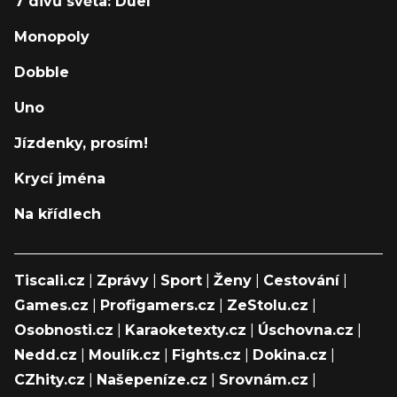
7 divů světa: Duel
Monopoly
Dobble
Uno
Jízdenky, prosím!
Krycí jména
Na křídlech
Tiscali.cz
|
Zprávy
|
Sport
|
Ženy
|
Cestování
|
Games.cz
|
Profigamers.cz
|
ZeStolu.cz
|
Osobnosti.cz
|
Karaoketexty.cz
|
Úschovna.cz
|
Nedd.cz
|
Moulík.cz
|
Fights.cz
|
Dokina.cz
|
CZhity.cz
|
Našepeníze.cz
|
Srovnám.cz
|