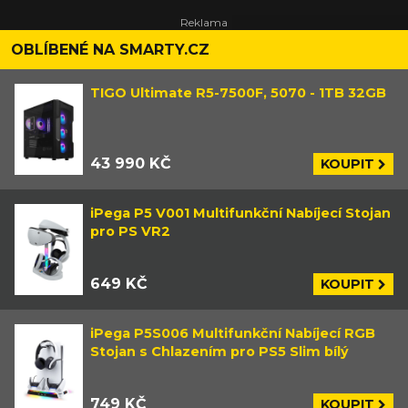
OBLÍBENÉ NA SMARTY.CZ
TIGO Ultimate R5-7500F, 5070 - 1TB 32GB
43 990 KČ
KOUPIT
iPega P5 V001 Multifunkční Nabíjecí Stojan
pro PS VR2
649 KČ
KOUPIT
iPega P5S006 Multifunkční Nabíjecí RGB
Stojan s Chlazením pro PS5 Slim bílý
749 KČ
KOUPIT