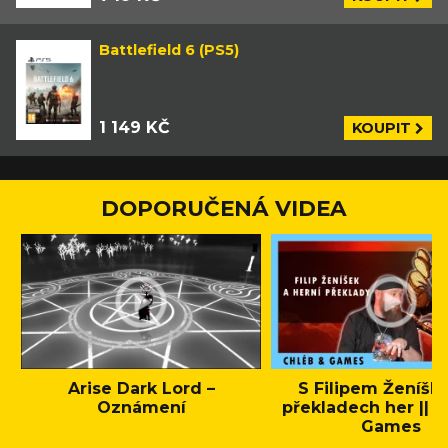
Battlefield 6 (PS5)
1 149 KČ
KOUPIT
DOPORUČENÁ VIDEA
Arise Dark Lord –
S Filipem Ženíšk
Oznámení
překladech her || C
Games