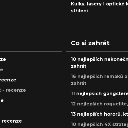
Kulky, lasery i optické
y
střílení
y
Co si zahrát
nze
10 nejlepších nekonečn
zahrát
ze
16 nejlepších remaků a
recenze
zahrát
 - recenze
11 nejlepších gangstere
ze
12 nejlepších roguelite
13 nejlepších hororů, k
- recenze
10 nejlepších 4X strate