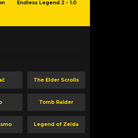
on
Endless Legend 2 - 1.0
Mafia: The Old Co
Man of Honor Ga
ač
The Elder Scrolls
o
Tomb Raider
ismo
Legend of Zelda