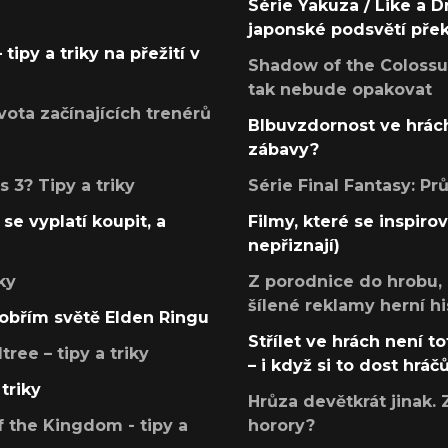
Série Yakuza / Like a D
japonské podsvětí pře
tipy a triky na přežití v
Shadow of the Colossus
tak nebude opakovat
ota začínajících trenérů
Blbuvzdornost ve hrách
zábavy?
 3? Tipy a triky
Série Final Fantasy: P
se vyplatí koupit, a
Filmy, které se inspirov
nepřiznají)
ky
Z porodnice do hrobu,
šílené reklamy herní hi
v obřím světě Elden Ringu
Střílet ve hrách není to
ree – tipy a triky
– i když si to dost hráč
triky
Hrůza devětkrát jinak. 
 the Kingdom - tipy a
horory?