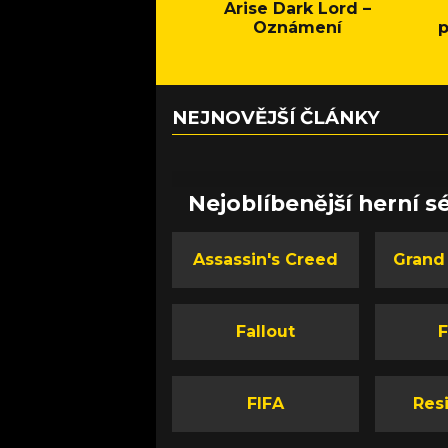
Arise Dark Lord –
Oznámení
p
NEJNOVĚJŠÍ ČLÁNKY
Nejoblíbenější herní sé
Assassin's Creed
Grand
Fallout
F
FIFA
Resi