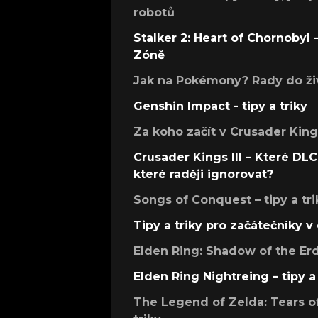
robotů
Stalker 2: Heart of Chornobyl – 
Zóně
Jak na Pokémony? Rady do živ
Genshin Impact - tipy a triky
Za koho začít v Crusader Kings
Crusader Kings III – Které DLC 
které raději ignorovat?
Songs of Conquest – tipy a tri
Tipy a triky pro začátečníky 
Elden Ring: Shadow of the Erdt
Elden Ring Nightreing – tipy a 
The Legend of Zelda: Tears of