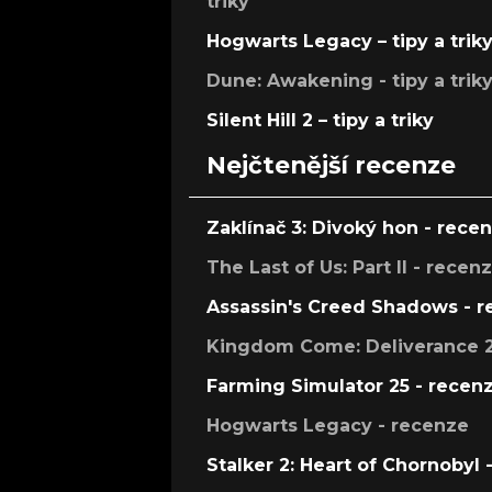
triky
Hogwarts Legacy – tipy a trik
Dune: Awakening - tipy a trik
Silent Hill 2 – tipy a triky
Nejčtenější recenze
Zaklínač 3: Divoký hon - rece
The Last of Us: Part II - recen
Assassin's Creed Shadows - 
Kingdom Come: Deliverance 2
Farming Simulator 25 - recen
Hogwarts Legacy - recenze
Stalker 2: Heart of Chornobyl 