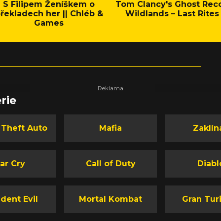
S Filipem Ženíškem o
Tom Clancy's Ghost Rec
řekladech her || Chléb &
Wildlands – Last Rites
Games
rie
 Theft Auto
Mafia
Zaklín
ar Cry
Call of Duty
Diabl
dent Evil
Mortal Kombat
Gran Tur