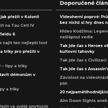
Doporučené člá
jak přežít v Kolonii
Videoherní poprvé: Pr
bez nichž si hry dnes
žít na Tau Ceti IV
Hideo Kodžima: Legendá
fieldu 6
nešlápnul vedle
k najít ten nejlepší loot
Tak jde čas s Heroes o
a triky pro přežití v
kultovní tahovky
Tak jde čas s Civilizací
 tipy a triky
Tak jde čas s Assassin'
postavit démonům v
Závislost na videohrác
pán
py a triky
20 nejpamětihodnějšíc
Aim Down Sights aneb 
přežít ve světě smrtících