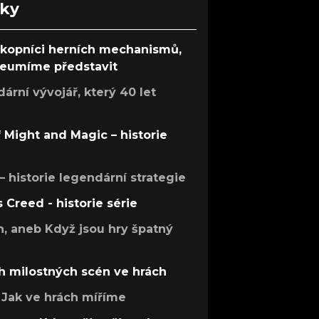
nky
ůkopníci herních mechanismů,
 neumíme představit
rní vývojář, který 40 let
f Might and Magic – historie
 – historie legendární strategie
s Creed - historie série
h, aneb Když jsou hry špatný
h milostných scén ve hrách
Jak ve hrách míříme