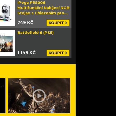
iPega P5S006
Multifunkční Nabíjecí RGB
Stojan s Chlazením pro
PS5 Slim bílý
749 KČ
KOUPIT
Battlefield 6 (PS5)
1 149 KČ
KOUPIT