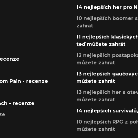
14 nejlepších her pro 
10 nejlepších boomer s
zahrát
11 nejlepších klasickýc
teď můžete zahrát
12 nejlepších postapoka
recenze
můžete zahrát
13 nejlepších gaučových
tom Pain - recenze
můžete zahrát
13 nejlepších her s ot
můžete zahrát
ach - recenze
14 nejlepších survivalů
ze
10 nejlepších RPG z poh
můžete zahrát