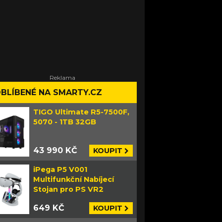
BLÍBENÉ NA SMARTY.CZ
TIGO Ultimate R5-7500F,
5070 - 1TB 32GB
43 990 KČ
KOUPIT
iPega P5 V001
Multifunkční Nabíjecí
Stojan pro PS VR2
649 KČ
KOUPIT