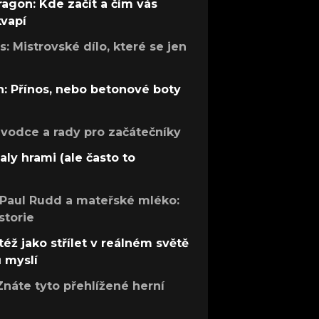
ragon: Kde začít a čím vás
kvapí
: Mistrovské dílo, které se jen
: Přínos, nebo betonové boty
růvodce a rady pro začátečníky
aly hrami (ale často to
 Paul Rudd a mateřské mléko:
storie
též jako střílet v reálném světě
ů myslí
Znáte tyto přehlížené herní