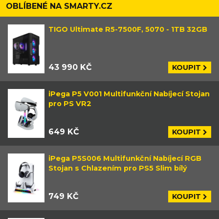
OBLÍBENÉ NA SMARTY.CZ
TIGO Ultimate R5-7500F, 5070 - 1TB 32GB
43 990 KČ
KOUPIT
iPega P5 V001 Multifunkční Nabíjecí Stojan
pro PS VR2
649 KČ
KOUPIT
iPega P5S006 Multifunkční Nabíjecí RGB
Stojan s Chlazením pro PS5 Slim bílý
749 KČ
KOUPIT