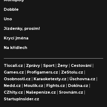
Dobble
Uno
Jízdenky, prosím!
Krycí jména
Na křídlech
Tiscali.cz
|
Zprávy
|
Sport
|
Ženy
|
Cestování
|
Games.cz
|
Profigamers.cz
|
ZeStolu.cz
|
Osobnosti.cz
|
Karaoketexty.cz
|
Úschovna.cz
|
Nedd.cz
|
Moulík.cz
|
Fights.cz
|
Dokina.cz
|
CZhity.cz
|
Našepeníze.cz
|
Srovnám.cz
|
StartupInsider.cz