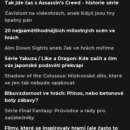
Tak jde čas s Assassin's Creed - historie série
Závislost na videohrách, aneb Když jsou hry
špatný pán
20 nejpamětihodnějších milostných scén ve
hrách
Aim Down Sights aneb Jak ve hrách míříme
Série Yakuza / Like a Dragon: Kde začít a čím
vás japonské podsvětí překvapí
Shadow of the Colossus: Mistrovské dílo, které
se jen tak nebude opakovat
Blbuvzdornost ve hrách: Přínos, nebo betonové
boty zábavy?
Série Final Fantasy: Průvodce a rady pro
začátečníky
Filmy, které se inspirovaly hrami (ale často to