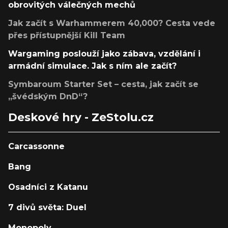
obrovitých válečných mechů
Jak začít s Warhammerem 40,000? Cesta vede
přes přístupnější Kill Team
Wargaming poslouží jako zábava, vzdělání i
armádní simulace. Jak s ním ale začít?
Symbaroum Starter Set – cesta, jak začít se
„švédským DnD“?
Deskové hry - ZeStolu.cz
Carcassonne
Bang
Osadníci z Katanu
7 divů světa: Duel
Monopoly