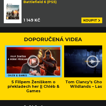
Battlefield 6 (PS5)
1 149 KČ
KOUPIT
DOPORUČENÁ VIDEA
S Filipem Ženíškem o
Tom Clancy's Ghos
překladech her || Chléb &
Wildlands – Last 
Games