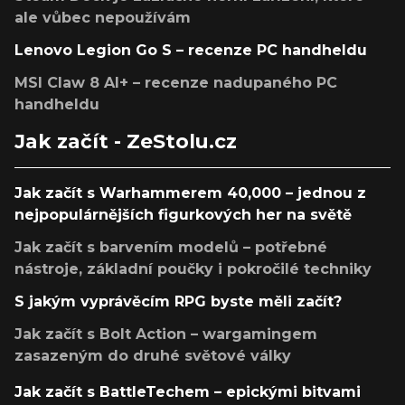
ale vůbec nepoužívám
Lenovo Legion Go S – recenze PC handheldu
MSI Claw 8 AI+ – recenze nadupaného PC
handheldu
Jak začít - ZeStolu.cz
Jak začít s Warhammerem 40,000 – jednou z
nejpopulárnějších figurkových her na světě
Jak začít s barvením modelů – potřebné
nástroje, základní poučky i pokročilé techniky
S jakým vyprávěcím RPG byste měli začít?
Jak začít s Bolt Action – wargamingem
zasazeným do druhé světové války
Jak začít s BattleTechem – epickými bitvami