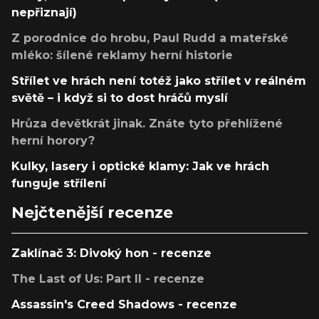
nepřiznají)
Z porodnice do hrobu, Paul Rudd a mateřské
mléko: šílené reklamy herní historie
Střílet ve hrách není totéž jako střílet v reálném
světě – i když si to dost hráčů myslí
Hrůza devětkrát jinak. Znáte tyto přehlížené
herní horory?
Kulky, lasery i optické klamy: Jak ve hrách
funguje střílení
Nejčtenější recenze
Zaklínač 3: Divoký hon - recenze
The Last of Us: Part II - recenze
Assassin's Creed Shadows - recenze