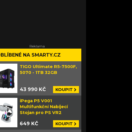
BLÍBENÉ NA SMARTY.CZ
TIGO Ultimate R5-7500F,
5070 - 1TB 32GB
43 990 KČ
KOUPIT
iPega P5 V001
Multifunkční Nabíjecí
Stojan pro PS VR2
649 KČ
KOUPIT