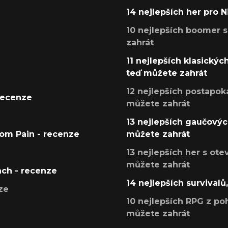
14 nejlepších her pro 
10 nejlepších boomer s
zahrát
11 nejlepších klasickýc
teď můžete zahrát
12 nejlepších postapoka
recenze
můžete zahrát
13 nejlepších gaučových
tom Pain - recenze
můžete zahrát
13 nejlepších her s ot
můžete zahrát
ach - recenze
14 nejlepších survivalů
ze
10 nejlepších RPG z poh
můžete zahrát