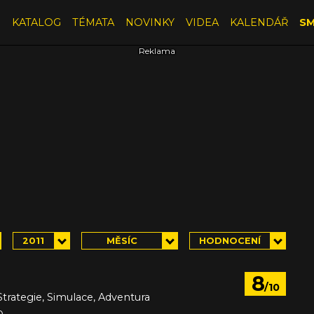
E
KATALOG
TÉMATA
NOVINKY
VIDEA
KALENDÁŘ
SM
2011
MĚSÍC
HODNOCENÍ
8
/10
Strategie, Simulace, Adventura