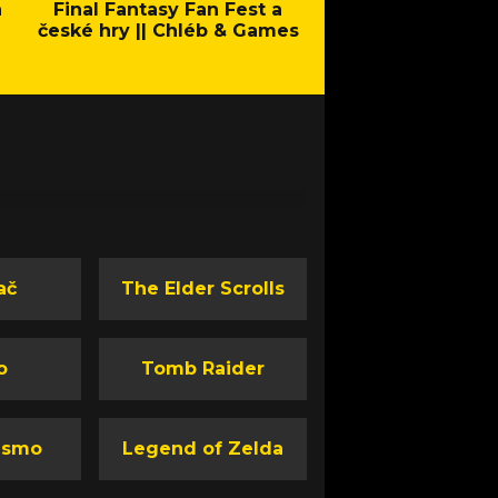
a
Final Fantasy Fan Fest a
Company of Heroes 
české hry || Chléb & Games
Stand - Trail
ač
The Elder Scrolls
o
Tomb Raider
ismo
Legend of Zelda