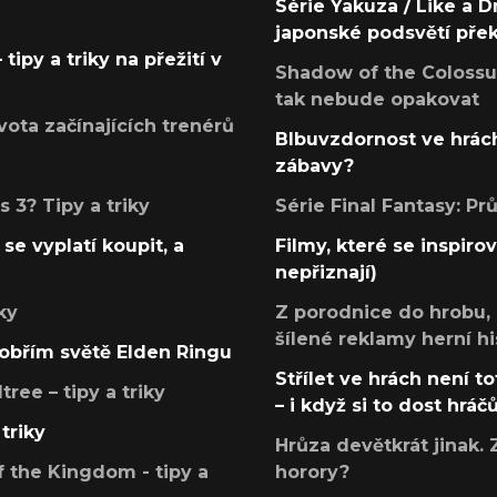
Série Yakuza / Like a D
japonské podsvětí pře
tipy a triky na přežití v
Shadow of the Colossus
tak nebude opakovat
ota začínajících trenérů
Blbuvzdornost ve hrách
zábavy?
 3? Tipy a triky
Série Final Fantasy: P
se vyplatí koupit, a
Filmy, které se inspirov
nepřiznají)
ky
Z porodnice do hrobu,
šílené reklamy herní hi
v obřím světě Elden Ringu
Střílet ve hrách není to
ree – tipy a triky
– i když si to dost hráč
triky
Hrůza devětkrát jinak. 
 the Kingdom - tipy a
horory?