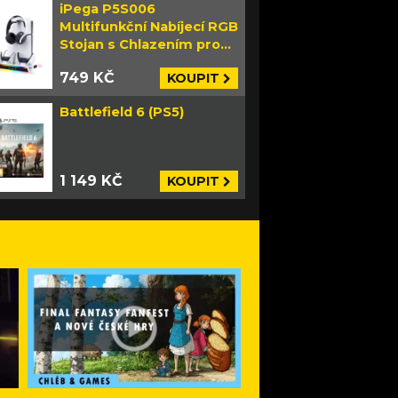
iPega P5S006
Multifunkční Nabíjecí RGB
Stojan s Chlazením pro
PS5 Slim bílý
749 KČ
KOUPIT
Battlefield 6 (PS5)
1 149 KČ
KOUPIT