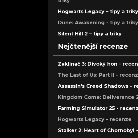
triky
Hogwarts Legacy – tipy a trik
Dune: Awakening - tipy a trik
Silent Hill 2 – tipy a triky
Nejčtenější recenze
Zaklínač 3: Divoký hon - rece
The Last of Us: Part II - recen
Assassin's Creed Shadows - 
Kingdom Come: Deliverance 2
Farming Simulator 25 - recen
Hogwarts Legacy - recenze
Stalker 2: Heart of Chornobyl 