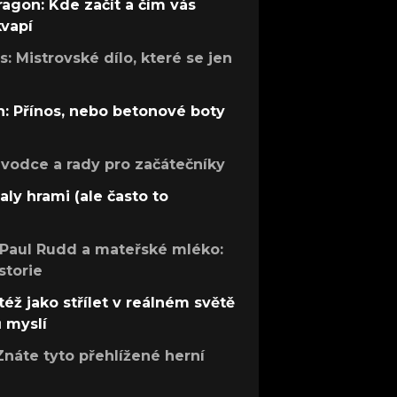
ragon: Kde začít a čím vás
kvapí
: Mistrovské dílo, které se jen
: Přínos, nebo betonové boty
růvodce a rady pro začátečníky
aly hrami (ale často to
 Paul Rudd a mateřské mléko:
storie
též jako střílet v reálném světě
ů myslí
Znáte tyto přehlížené herní