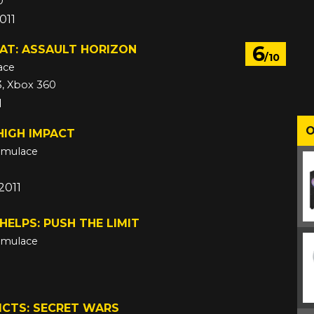
0
011
6
AT: ASSAULT HORIZON
/10
ace
3, Xbox 360
1
O
HIGH IMPACT
imulace
 2011
HELPS: PUSH THE LIMIT
imulace
ICTS: SECRET WARS