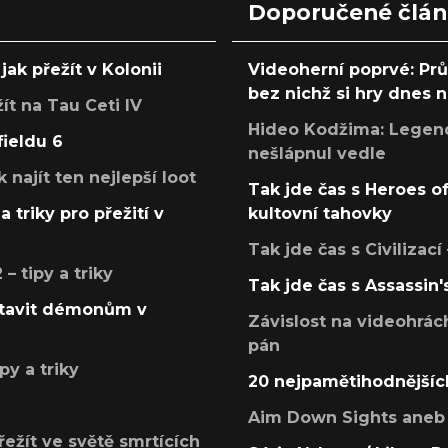
Doporučené člá
jak přežít v Kolonii
Videoherní poprvé: Pr
bez nichž si hry dnes
žít na Tau Ceti IV
Hideo Kodžima: Legendá
fieldu 6
nešlápnul vedle
k najít ten nejlepší loot
Tak jde čas s Heroes o
a triky pro přežití v
kultovní tahovky
Tak jde čas s Civilizací
 tipy a triky
Tak jde čas s Assassin'
postavit démonům v
Závislost na videohrác
pán
py a triky
20 nejpamětihodnějšíc
Aim Down Sights aneb 
přežít ve světě smrtících