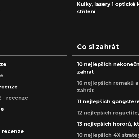
Kulky, lasery i optické
y
střílení
y
Co si zahrát
nze
10 nejlepších nekonečn
zahrát
ze
16 nejlepších remaků a
recenze
zahrát
 - recenze
11 nejlepších gangstere
ze
12 nejlepších roguelite
13 nejlepších hororů, k
- recenze
10 nejlepších 4X strate