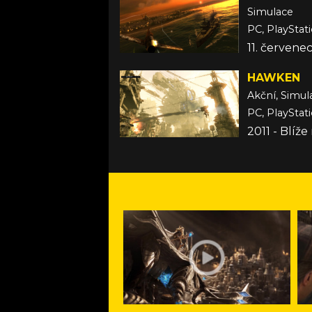
Simulace
PC, PlayStat
11. červenec
HAWKEN
Akční, Simul
PC, PlayStat
2011 - Blíž