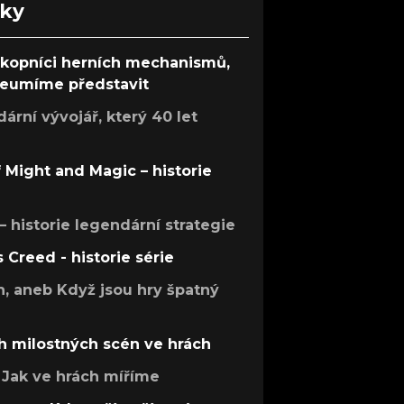
nky
ůkopníci herních mechanismů,
 neumíme představit
rní vývojář, který 40 let
f Might and Magic – historie
 – historie legendární strategie
s Creed - historie série
h, aneb Když jsou hry špatný
h milostných scén ve hrách
Jak ve hrách míříme