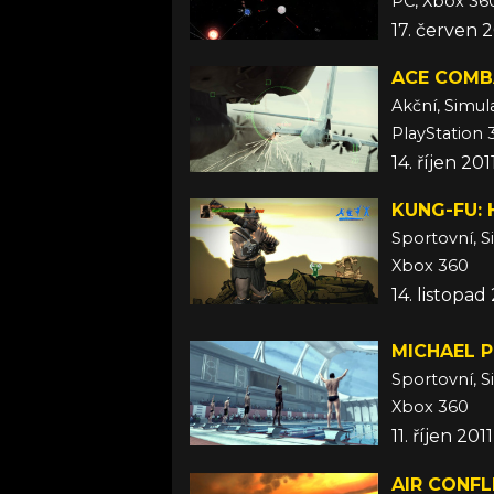
PC, Xbox 36
17. červen 2
ACE COMB
Akční, Simul
PlayStation 
14. říjen 201
KUNG-FU: 
Sportovní, S
Xbox 360
14. listopad
MICHAEL P
Sportovní, S
Xbox 360
11. říjen 2011
AIR CONFL