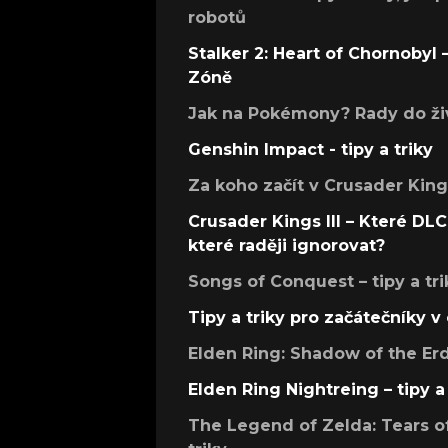
robotů
Stalker 2: Heart of Chornobyl – 
Zóně
Jak na Pokémony? Rady do živ
Genshin Impact - tipy a triky
Za koho začít v Crusader Kings
Crusader Kings III – Které DLC 
které raději ignorovat?
Songs of Conquest – tipy a tri
Tipy a triky pro začátečníky 
Elden Ring: Shadow of the Erdt
Elden Ring Nightreing – tipy a 
The Legend of Zelda: Tears of