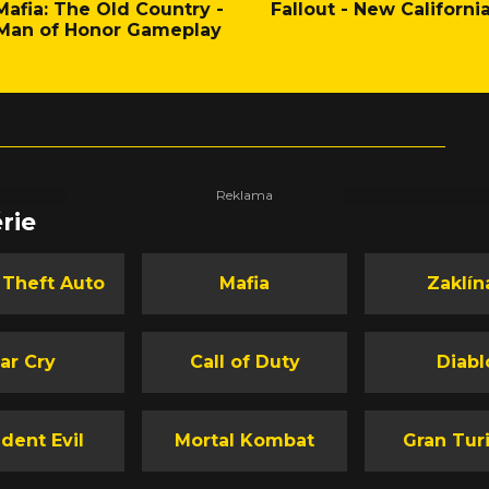
Mafia: The Old Country -
Fallout - New Californi
Man of Honor Gameplay
rie
 Theft Auto
Mafia
Zaklín
ar Cry
Call of Duty
Diabl
dent Evil
Mortal Kombat
Gran Tur