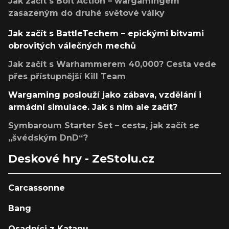
Jak začít s Bolt Action – wargamingem
zasazeným do druhé světové války
Jak začít s BattleTechem – epickými bitvami
obrovitých válečných mechů
Jak začít s Warhammerem 40,000? Cesta vede
přes přístupnější Kill Team
Wargaming poslouží jako zábava, vzdělání i
armádní simulace. Jak s ním ale začít?
Symbaroum Starter Set – cesta, jak začít se
„švédským DnD“?
Deskové hry - ZeStolu.cz
Carcassonne
Bang
Osadníci z Katanu