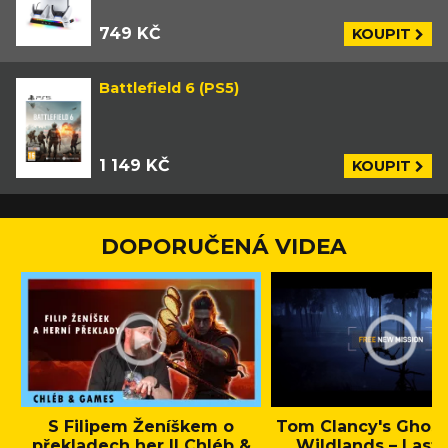
749 KČ
KOUPIT
Battlefield 6 (PS5)
1 149 KČ
KOUPIT
DOPORUČENÁ VIDEA
S Filipem Ženíškem o
Tom Clancy's Ghos
překladech her || Chléb &
Wildlands – Last 