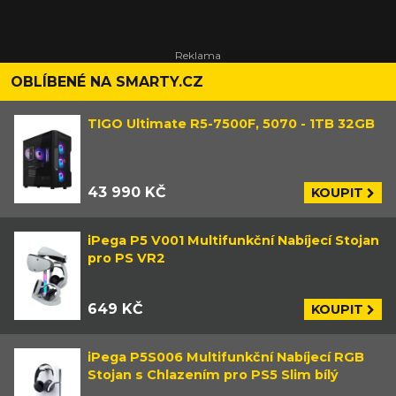
OBLÍBENÉ NA SMARTY.CZ
TIGO Ultimate R5-7500F, 5070 - 1TB 32GB
43 990 KČ
KOUPIT
iPega P5 V001 Multifunkční Nabíjecí Stojan
pro PS VR2
649 KČ
KOUPIT
iPega P5S006 Multifunkční Nabíjecí RGB
Stojan s Chlazením pro PS5 Slim bílý