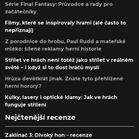
Série Final Fantasy: Průvodce a rady pro
začátečníky
Filmy, které se inspirovaly hrami (ale často to
nepřiznají)
Z porodnice do hrobu, Paul Rudd a mateřské
mléko: šílené reklamy herní historie
Střílet ve hrách není totéž jako střílet v reálném
světě – i když si to dost hráčů myslí
Hrůza devětkrát jinak. Znáte tyto přehlížené
herní horory?
Kulky, lasery i optické klamy: Jak ve hrách
funguje střílení
Nejčtenější recenze
Zaklínač 3: Divoký hon - recenze