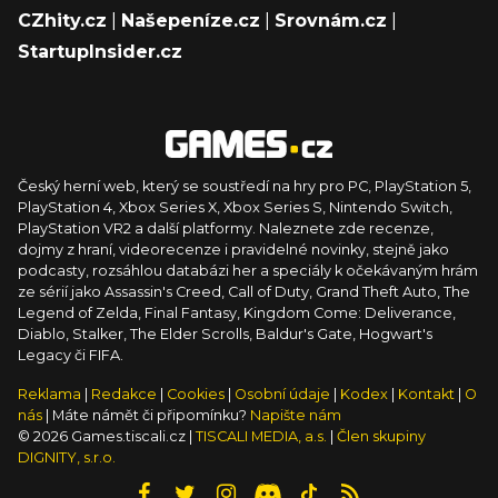
CZhity.cz
|
Našepeníze.cz
|
Srovnám.cz
|
StartupInsider.cz
Český herní web, který se soustředí na hry pro PC, PlayStation 5,
PlayStation 4, Xbox Series X, Xbox Series S, Nintendo Switch,
PlayStation VR2 a další platformy. Naleznete zde recenze,
dojmy z hraní, videorecenze i pravidelné novinky, stejně jako
podcasty, rozsáhlou databázi her a speciály k očekávaným hrám
ze sérií jako Assassin's Creed, Call of Duty, Grand Theft Auto, The
Legend of Zelda, Final Fantasy, Kingdom Come: Deliverance,
Diablo, Stalker, The Elder Scrolls, Baldur's Gate, Hogwart's
Legacy či FIFA.
Reklama
|
Redakce
|
Cookies
|
Osobní údaje
|
Kodex
|
Kontakt
|
O
nás
| Máte námět či připomínku?
Napište nám
© 2026 Games.tiscali.cz |
TISCALI MEDIA, a.s.
|
Člen skupiny
DIGNITY, s.r.o.