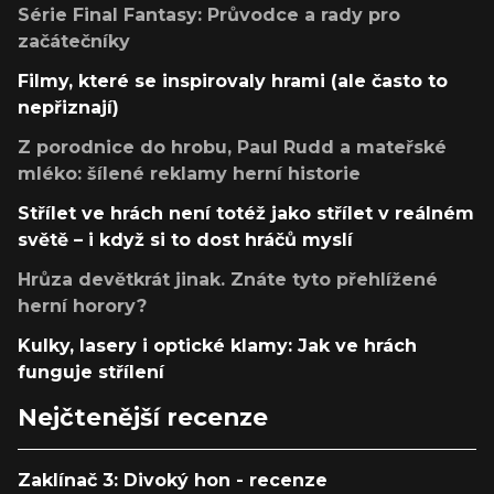
Série Final Fantasy: Průvodce a rady pro
začátečníky
Filmy, které se inspirovaly hrami (ale často to
nepřiznají)
Z porodnice do hrobu, Paul Rudd a mateřské
mléko: šílené reklamy herní historie
Střílet ve hrách není totéž jako střílet v reálném
světě – i když si to dost hráčů myslí
Hrůza devětkrát jinak. Znáte tyto přehlížené
herní horory?
Kulky, lasery i optické klamy: Jak ve hrách
funguje střílení
Nejčtenější recenze
Zaklínač 3: Divoký hon - recenze