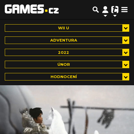
WII U
ADVENTURA
2022
ÚNOR
HODNOCENÍ