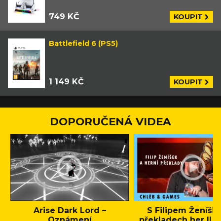
749 KČ
KOUPIT
Battlefield 6 (PS5)
1 149 KČ
KOUPIT
DOPORUČENÁ VIDEA
Arise Dark Lord –
S Filipem Ženíšk
Oznámení
překladech her || C