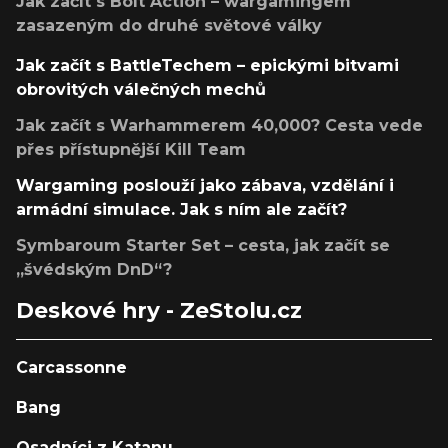
Jak začít s Bolt Action – wargamingem
zasazeným do druhé světové války
Jak začít s BattleTechem – epickými bitvami
obrovitých válečných mechů
Jak začít s Warhammerem 40,000? Cesta vede
přes přístupnější Kill Team
Wargaming poslouží jako zábava, vzdělání i
armádní simulace. Jak s ním ale začít?
Symbaroum Starter Set – cesta, jak začít se
„švédským DnD“?
Deskové hry - ZeStolu.cz
Carcassonne
Bang
Osadníci z Katanu