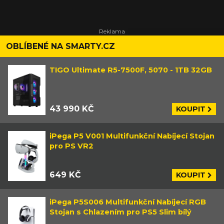
OBLÍBENÉ NA SMARTY.CZ
TIGO Ultimate R5-7500F, 5070 - 1TB 32GB
43 990 KČ
KOUPIT
iPega P5 V001 Multifunkční Nabíjecí Stojan
pro PS VR2
649 KČ
KOUPIT
iPega P5S006 Multifunkční Nabíjecí RGB
Stojan s Chlazením pro PS5 Slim bílý