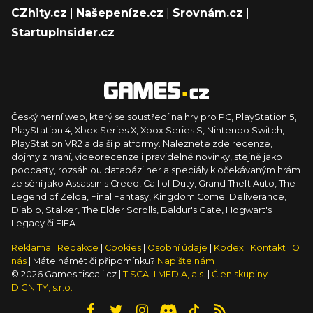
CZhity.cz
|
Našepeníze.cz
|
Srovnám.cz
|
StartupInsider.cz
Český herní web, který se soustředí na hry pro PC, PlayStation 5,
PlayStation 4, Xbox Series X, Xbox Series S, Nintendo Switch,
PlayStation VR2 a další platformy. Naleznete zde recenze,
dojmy z hraní, videorecenze i pravidelné novinky, stejně jako
podcasty, rozsáhlou databázi her a speciály k očekávaným hrám
ze sérií jako Assassin's Creed, Call of Duty, Grand Theft Auto, The
Legend of Zelda, Final Fantasy, Kingdom Come: Deliverance,
Diablo, Stalker, The Elder Scrolls, Baldur's Gate, Hogwart's
Legacy či FIFA.
Reklama
|
Redakce
|
Cookies
|
Osobní údaje
|
Kodex
|
Kontakt
|
O
nás
| Máte námět či připomínku?
Napište nám
© 2026 Games.tiscali.cz |
TISCALI MEDIA, a.s.
|
Člen skupiny
DIGNITY, s.r.o.