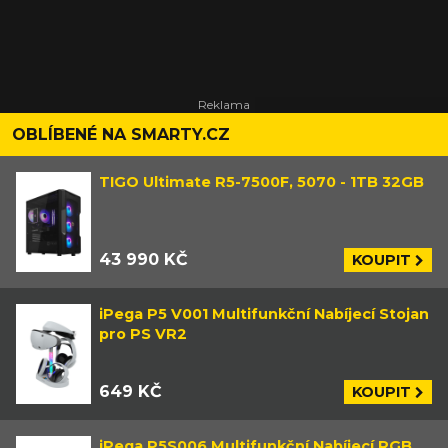
OBLÍBENÉ NA SMARTY.CZ
TIGO Ultimate R5-7500F, 5070 - 1TB 32GB
43 990 KČ
KOUPIT
iPega P5 V001 Multifunkční Nabíjecí Stojan
pro PS VR2
649 KČ
KOUPIT
iPega P5S006 Multifunkční Nabíjecí RGB