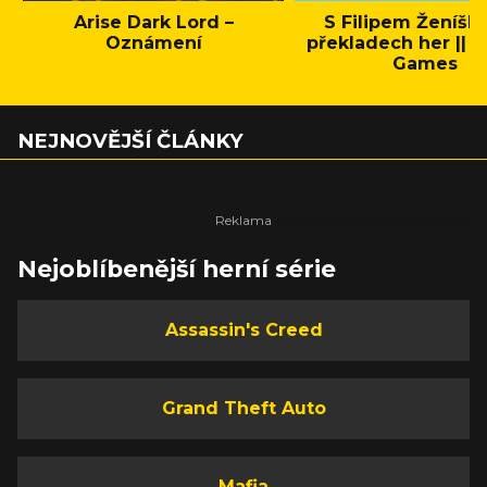
Arise Dark Lord –
S Filipem Ženíšk
Oznámení
překladech her || C
Games
NEJNOVĚJŠÍ ČLÁNKY
Nejoblíbenější herní série
Assassin's Creed
Grand Theft Auto
Mafia