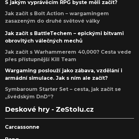
S jakým vyprávěcím RPG byste měli začít?
Jak začít s Bolt Action – wargamingem
zasazeným do druhé světové války
Jak začít s BattleTechem – epickými bitvami
obrovitých válečných mechů
Jak začít s Warhammerem 40,000? Cesta vede
přes přístupnější Kill Team
Wargaming poslouží jako zábava, vzdělání i
armádní simulace. Jak s ním ale začít?
Symbaroum Starter Set – cesta, jak začít se
„švédským DnD“?
Deskové hry - ZeStolu.cz
Carcassonne