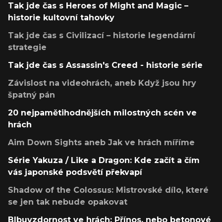
Tak jde čas s Heroes of Might and Magic –
historie kultovní tahovky
Tak jde čas s Civilizací – historie legendární
strategie
Tak jde čas s Assassin's Creed - historie série
Závislost na videohrách, aneb Když jsou hry
špatný pán
20 nejpamětihodnějších milostných scén ve
hrách
Aim Down Sights aneb Jak ve hrách míříme
Série Yakuza / Like a Dragon: Kde začít a čím
vás japonské podsvětí překvapí
Shadow of the Colossus: Mistrovské dílo, které
se jen tak nebude opakovat
Blbuvzdornost ve hrách: Přínos, nebo betonové