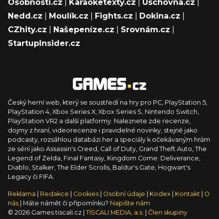
Osobnosti.cz
|
Karaoketexty.cz
|
Úschovna.cz
|
Nedd.cz
|
Moulík.cz
|
Fights.cz
|
Dokina.cz
|
CZhity.cz
|
Našepeníze.cz
|
Srovnám.cz
|
StartupInsider.cz
Český herní web, který se soustředí na hry pro PC, PlayStation 5,
PlayStation 4, Xbox Series X, Xbox Series S, Nintendo Switch,
PlayStation VR2 a další platformy. Naleznete zde recenze,
dojmy z hraní, videorecenze i pravidelné novinky, stejně jako
podcasty, rozsáhlou databázi her a speciály k očekávaným hrám
ze sérií jako Assassin's Creed, Call of Duty, Grand Theft Auto, The
Legend of Zelda, Final Fantasy, Kingdom Come: Deliverance,
Diablo, Stalker, The Elder Scrolls, Baldur's Gate, Hogwart's
Legacy či FIFA.
Reklama
|
Redakce
|
Cookies
|
Osobní údaje
|
Kodex
|
Kontakt
|
O
nás
| Máte námět či připomínku?
Napište nám
© 2026 Games.tiscali.cz |
TISCALI MEDIA, a.s.
|
Člen skupiny