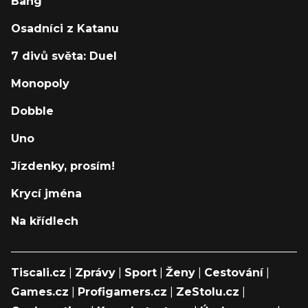
Bang
Osadníci z Katanu
7 divů světa: Duel
Monopoly
Dobble
Uno
Jízdenky, prosím!
Krycí jména
Na křídlech
Tiscali.cz
|
Zprávy
|
Sport
|
Ženy
|
Cestování
|
Games.cz
|
Profigamers.cz
|
ZeStolu.cz
|