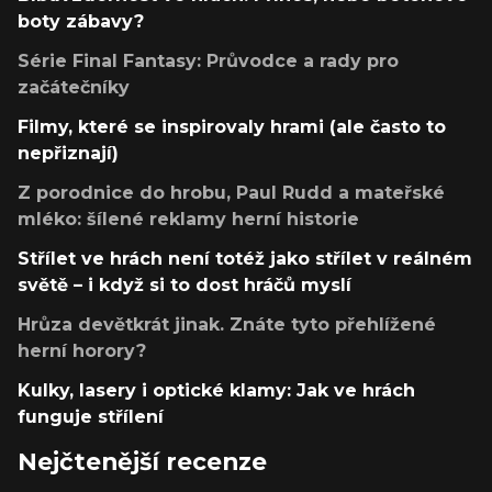
boty zábavy?
Série Final Fantasy: Průvodce a rady pro
začátečníky
Filmy, které se inspirovaly hrami (ale často to
nepřiznají)
Z porodnice do hrobu, Paul Rudd a mateřské
mléko: šílené reklamy herní historie
Střílet ve hrách není totéž jako střílet v reálném
světě – i když si to dost hráčů myslí
Hrůza devětkrát jinak. Znáte tyto přehlížené
herní horory?
Kulky, lasery i optické klamy: Jak ve hrách
funguje střílení
Nejčtenější recenze