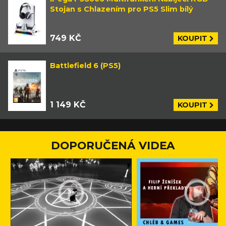
Stojan s Chlazením pro PS5 Slim bílý
749 KČ
KOUPIT
Battlefield 6 (PS5)
1 149 KČ
KOUPIT
DOPORUČENÁ VIDEA