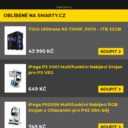
OBLÍBENÉ NA SMARTY.CZ
TIGO Ultimate R5-7500F, 5070 - 1TB 32GB
43 990 KČ
KOUPIT
iPega P5 V001 Multifunkční Nabíjecí Stojan
pro PS VR2
649 KČ
KOUPIT
iPega P5S006 Multifunkční Nabíjecí RGB
Stojan s Chlazením pro PS5 Slim bílý
749 KČ
KOUPIT