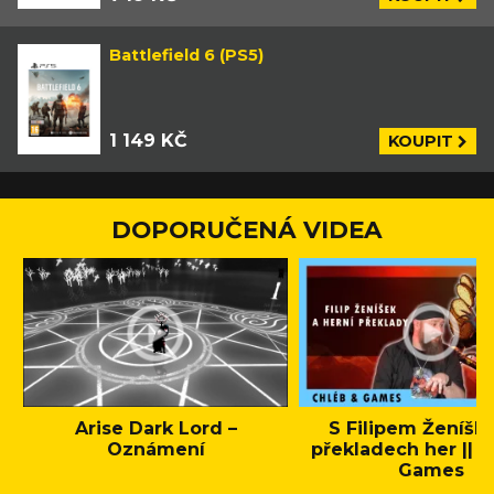
Battlefield 6 (PS5)
1 149 KČ
KOUPIT
DOPORUČENÁ VIDEA
Arise Dark Lord –
S Filipem Ženíšk
Oznámení
překladech her || C
Games