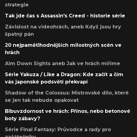
strategie
Tak jde čas s Assassin's Creed - historie série
Závislost na videohrách, aneb Když jsou hry
špatný pán
20 nejpamětihodnějších milostných scén ve
hrách
Aim Down Sights aneb Jak ve hrách míříme
Série Yakuza / Like a Dragon: Kde začít a čím
vás japonské podsvětí překvapí
Shadow of the Colossus: Mistrovské dílo, které
se jen tak nebude opakovat
Blbuvzdornost ve hrách: Přínos, nebo betonové
boty zábavy?
Série Final Fantasy: Průvodce a rady pro
začátečníky