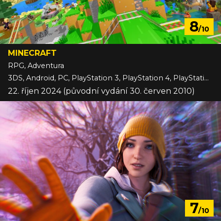
8
/10
MINECRAFT
RPG, Adventura
3DS, Android, PC, PlayStation 3, PlayStation 4, PlayStation 5, Switch, Switch 2, VITA, Wii U, Xbox 360, Xbox One, Xbox Series, iOS
22. říjen 2024 (původní vydání 30. červen 2010)
7
/10