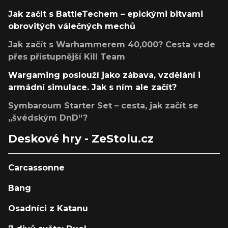
Jak začít s BattleTechem – epickými bitvami
obrovitých válečných mechů
Jak začít s Warhammerem 40,000? Cesta vede
přes přístupnější Kill Team
Wargaming poslouží jako zábava, vzdělání i
armádní simulace. Jak s ním ale začít?
Symbaroum Starter Set – cesta, jak začít se
„švédským DnD“?
Deskové hry - ZeStolu.cz
Carcassonne
Bang
Osadníci z Katanu