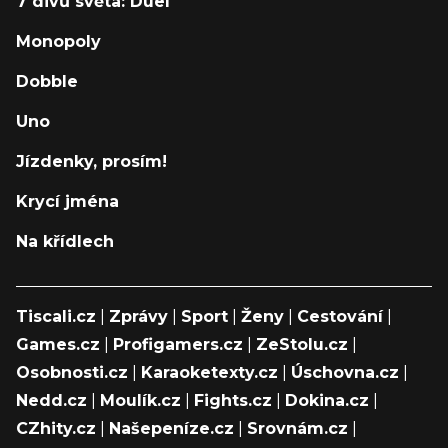
7 divů světa: Duel
Monopoly
Dobble
Uno
Jízdenky, prosím!
Krycí jména
Na křídlech
Tiscali.cz
|
Zprávy
|
Sport
|
Ženy
|
Cestování
|
Games.cz
|
Profigamers.cz
|
ZeStolu.cz
|
Osobnosti.cz
|
Karaoketexty.cz
|
Úschovna.cz
|
Nedd.cz
|
Moulík.cz
|
Fights.cz
|
Dokina.cz
|
CZhity.cz
|
Našepeníze.cz
|
Srovnám.cz
|