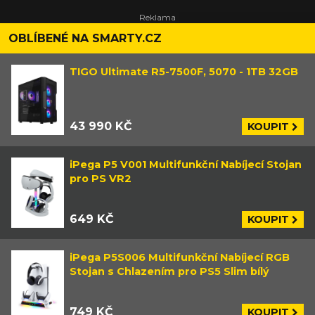
OBLÍBENÉ NA SMARTY.CZ
TIGO Ultimate R5-7500F, 5070 - 1TB 32GB
43 990 KČ
KOUPIT
iPega P5 V001 Multifunkční Nabíjecí Stojan
pro PS VR2
649 KČ
KOUPIT
iPega P5S006 Multifunkční Nabíjecí RGB
Stojan s Chlazením pro PS5 Slim bílý
749 KČ
KOUPIT