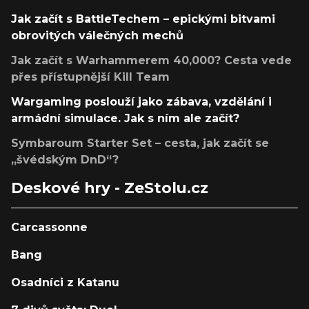
Jak začít s BattleTechem – epickými bitvami
obrovitých válečných mechů
Jak začít s Warhammerem 40,000? Cesta vede
přes přístupnější Kill Team
Wargaming poslouží jako zábava, vzdělání i
armádní simulace. Jak s ním ale začít?
Symbaroum Starter Set – cesta, jak začít se
„švédským DnD“?
Deskové hry - ZeStolu.cz
Carcassonne
Bang
Osadníci z Katanu