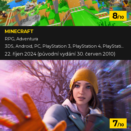
8
/10
MINECRAFT
RPG, Adventura
3DS, Android, PC, PlayStation 3, PlayStation 4, PlayStation 5, Switch, Switch 2, VITA, Wii U, Xbox 360, Xbox One, Xbox Series, iOS
22. říjen 2024 (původní vydání 30. červen 2010)
7
/10