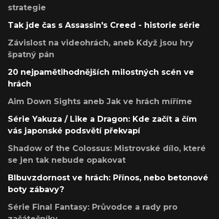
strategie
Tak jde čas s Assassin's Creed - historie série
Závislost na videohrách, aneb Když jsou hry
špatný pán
20 nejpamětihodnějších milostných scén ve
hrách
Aim Down Sights aneb Jak ve hrách míříme
Série Yakuza / Like a Dragon: Kde začít a čím
vás japonské podsvětí překvapí
Shadow of the Colossus: Mistrovské dílo, které
se jen tak nebude opakovat
Blbuvzdornost ve hrách: Přínos, nebo betonové
boty zábavy?
Série Final Fantasy: Průvodce a rady pro
začátečníky