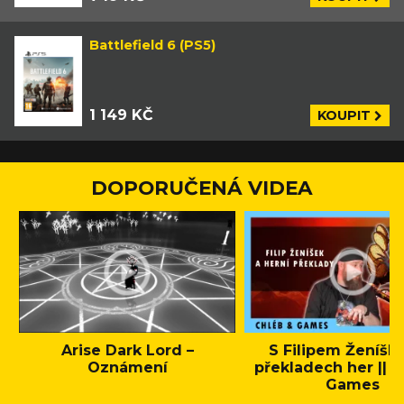
Battlefield 6 (PS5)
1 149 KČ
KOUPIT
DOPORUČENÁ VIDEA
Arise Dark Lord –
S Filipem Ženíšk
Oznámení
překladech her || C
Games