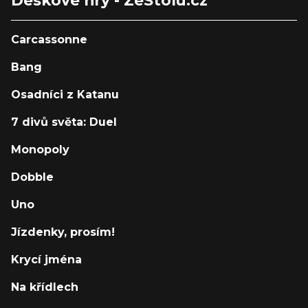
Deskové hry - ZeStolu.cz
Carcassonne
Bang
Osadníci z Katanu
7 divů světa: Duel
Monopoly
Dobble
Uno
Jízdenky, prosím!
Krycí jména
Na křídlech