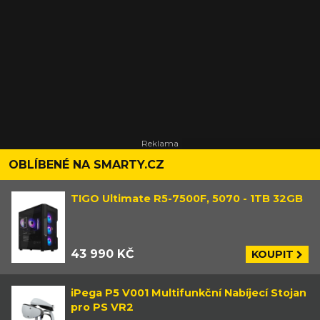
OBLÍBENÉ NA SMARTY.CZ
TIGO Ultimate R5-7500F, 5070 - 1TB 32GB
43 990 KČ
KOUPIT
iPega P5 V001 Multifunkční Nabíjecí Stojan
pro PS VR2