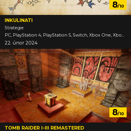
8
/10
INKULINATI
Strategie
PC, PlayStation 4, PlayStation 5, Switch, Xbox One, Xbox Series
22. únor 2024
8
/10
TOMB RAIDER I-III REMASTERED