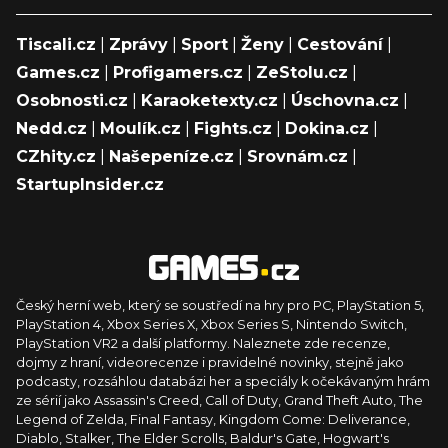
Tiscali.cz
|
Zprávy
|
Sport
|
Ženy
|
Cestování
|
Games.cz
|
Profigamers.cz
|
ZeStolu.cz
|
Osobnosti.cz
|
Karaoketexty.cz
|
Úschovna.cz
|
Nedd.cz
|
Moulík.cz
|
Fights.cz
|
Dokina.cz
|
CZhity.cz
|
Našepeníze.cz
|
Srovnám.cz
|
StartupInsider.cz
Český herní web, který se soustředí na hry pro PC, PlayStation 5,
PlayStation 4, Xbox Series X, Xbox Series S, Nintendo Switch,
PlayStation VR2 a další platformy. Naleznete zde recenze,
dojmy z hraní, videorecenze i pravidelné novinky, stejně jako
podcasty, rozsáhlou databázi her a speciály k očekávaným hrám
ze sérií jako Assassin's Creed, Call of Duty, Grand Theft Auto, The
Legend of Zelda, Final Fantasy, Kingdom Come: Deliverance,
Diablo, Stalker, The Elder Scrolls, Baldur's Gate, Hogwart's