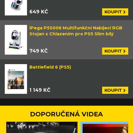
649 KČ
KOUPIT
iPega P5S006 Multifunkční Nabíjecí RGB
Stojan s Chlazením pro PS5 Slim bílý
749 KČ
KOUPIT
Battlefield 6 (PS5)
1 149 KČ
KOUPIT
DOPORUČENÁ VIDEA