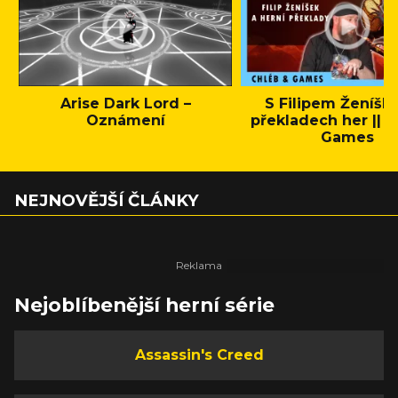
Arise Dark Lord –
S Filipem Ženíšk
Oznámení
překladech her || C
Games
NEJNOVĚJŠÍ ČLÁNKY
Nejoblíbenější herní série
Assassin's Creed