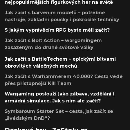
nejpopulárnějších figurkových her na světě
Jak začít s barvením modelů – potřebné
nástroje, základní poučky i pokročilé techniky
S jakým vyprávěcím RPG byste měli začít?
Jak začít s Bolt Action – wargamingem
zasazeným do druhé světové války
Jak začít s BattleTechem – epickými bitvami
obrovitých válečných mechů
Jak začít s Warhammerem 40,000? Cesta vede
přes přístupnější Kill Team
Wargaming poslouží jako zábava, vzdělání i
armádní simulace. Jak s ním ale začít?
Symbaroum Starter Set – cesta, jak začít se
„švédským DnD“?