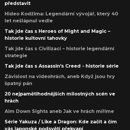
představit
Hideo Kodžima: Legendární vývojář, který 40
let nešlápnul vedle
Tak jde čas s Heroes of Might and Magic –
historie kultovní tahovky
Tak jde čas s Civilizací – historie legendární
strategie
Tak jde čas s Assassin's Creed - historie série
Závislost na videohrách, aneb Když jsou hry
špatný pán
20 nejpamětihodnějších milostných scén ve
hrách
Aim Down Sights aneb Jak ve hrách míříme
Série Yakuza / Like a Dragon: Kde začít a čím
vás japonské podsvětí překvapí