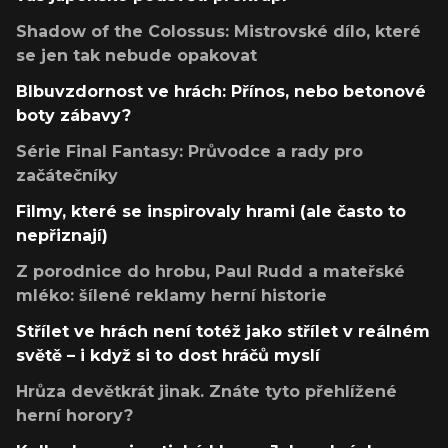
Shadow of the Colossus: Mistrovské dílo, které
se jen tak nebude opakovat
Blbuvzdornost ve hrách: Přínos, nebo betonové
boty zábavy?
Série Final Fantasy: Průvodce a rady pro
začátečníky
Filmy, které se inspirovaly hrami (ale často to
nepřiznají)
Z porodnice do hrobu, Paul Rudd a mateřské
mléko: šílené reklamy herní historie
Střílet ve hrách není totéž jako střílet v reálném
světě – i když si to dost hráčů myslí
Hrůza devětkrát jinak. Znáte tyto přehlížené
herní horory?