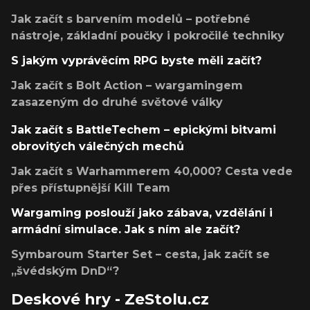
Jak začít s barvením modelů – potřebné
nástroje, základní poučky i pokročilé techniky
S jakým vyprávěcím RPG byste měli začít?
Jak začít s Bolt Action – wargamingem
zasazeným do druhé světové války
Jak začít s BattleTechem – epickými bitvami
obrovitých válečných mechů
Jak začít s Warhammerem 40,000? Cesta vede
přes přístupnější Kill Team
Wargaming poslouží jako zábava, vzdělání i
armádní simulace. Jak s ním ale začít?
Symbaroum Starter Set – cesta, jak začít se
„švédským DnD“?
Deskové hry - ZeStolu.cz