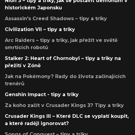
Nioh 3 – tipy a triky, jak se postavit démonům v
historickém Japonsku
Assassin's Creed Shadows – tipy a triky
Civilization VII – tipy a triky
Arc Raiders – tipy a triky, jak přežít ve světě
smrtících robotů
Stalker 2: Heart of Chornobyl – tipy a triky na
přežití v Zóně
Jak na Pokémony? Rady do života začínajících
trenérů
Genshin Impact - tipy a triky
Za koho začít v Crusader Kings 3? Tipy a triky
Crusader Kings III – Které DLC se vyplatí koupit,
a které raději ignorovat?
Songs of Conquest – tipy a triky