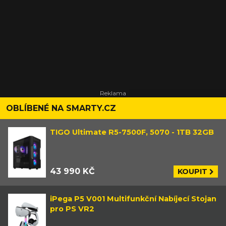
OBLÍBENÉ NA SMARTY.CZ
TIGO Ultimate R5-7500F, 5070 - 1TB 32GB
43 990 KČ
KOUPIT
iPega P5 V001 Multifunkční Nabíjecí Stojan
pro PS VR2