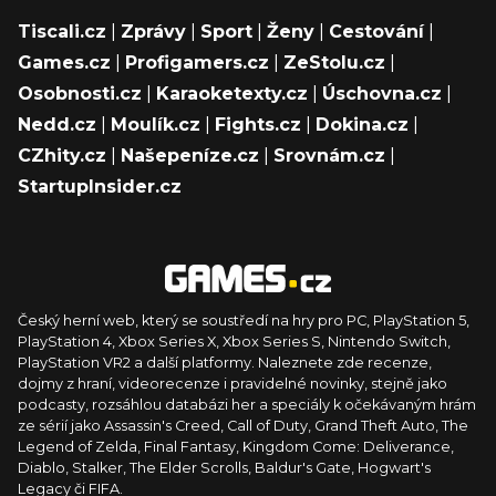
Tiscali.cz
|
Zprávy
|
Sport
|
Ženy
|
Cestování
|
Games.cz
|
Profigamers.cz
|
ZeStolu.cz
|
Osobnosti.cz
|
Karaoketexty.cz
|
Úschovna.cz
|
Nedd.cz
|
Moulík.cz
|
Fights.cz
|
Dokina.cz
|
CZhity.cz
|
Našepeníze.cz
|
Srovnám.cz
|
StartupInsider.cz
Český herní web, který se soustředí na hry pro PC, PlayStation 5,
PlayStation 4, Xbox Series X, Xbox Series S, Nintendo Switch,
PlayStation VR2 a další platformy. Naleznete zde recenze,
dojmy z hraní, videorecenze i pravidelné novinky, stejně jako
podcasty, rozsáhlou databázi her a speciály k očekávaným hrám
ze sérií jako Assassin's Creed, Call of Duty, Grand Theft Auto, The
Legend of Zelda, Final Fantasy, Kingdom Come: Deliverance,
Diablo, Stalker, The Elder Scrolls, Baldur's Gate, Hogwart's
Legacy či FIFA.