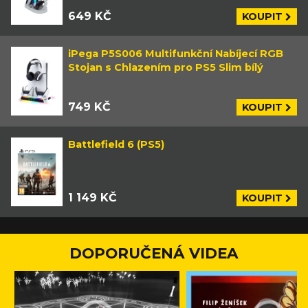
649 KČ
KOUPIT
iPega P5S006 Multifunkční Nabíjecí RGB
Stojan s Chlazením pro PS5 Slim bílý
749 KČ
KOUPIT
Battlefield 6 (PS5)
1 149 KČ
KOUPIT
DOPORUČENÁ VIDEA