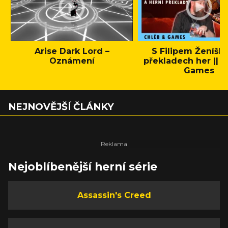
Arise Dark Lord –
S Filipem Ženíšk
Oznámení
překladech her || C
Games
NEJNOVĚJŠÍ ČLÁNKY
Nejoblíbenější herní série
Assassin's Creed