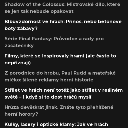
Shadow of the Colossus: Mistrovské dílo, které
se jen tak nebude opakovat
Blbuvzdornost ve hrách: Přínos, nebo betonové
boty zábavy?
Série Final Fantasy: Průvodce a rady pro
začátečníky
Filmy, které se inspirovaly hrami (ale často to
nepřiznají)
Z porodnice do hrobu, Paul Rudd a mateřské
mléko: šílené reklamy herní historie
Střílet ve hrách není totéž jako střílet v reálném
světě – i když si to dost hráčů myslí
Hrůza devětkrát jinak. Znáte tyto přehlížené
herní horory?
Kulky, lasery i optické klamy: Jak ve hrách