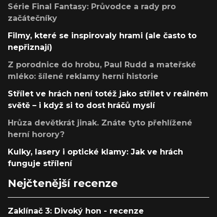
Série Final Fantasy: Průvodce a rady pro
začátečníky
Filmy, které se inspirovaly hrami (ale často to
nepřiznají)
Z porodnice do hrobu, Paul Rudd a mateřské
mléko: šílené reklamy herní historie
Střílet ve hrách není totéž jako střílet v reálném
světě – i když si to dost hráčů myslí
Hrůza devětkrát jinak. Znáte tyto přehlížené
herní horory?
Kulky, lasery i optické klamy: Jak ve hrách
funguje střílení
Nejčtenější recenze
Zaklínač 3: Divoký hon - recenze