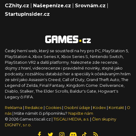
CZhity.cz
|
Našepeníze.cz
|
Srovnám.cz
|
StartupInsider.cz
Český herní web, který se soustředí na hry pro PC, PlayStation 5,
PlayStation 4, Xbox Series X, Xbox Series S, Nintendo Switch,
PlayStation VR2 a další platformy. Naleznete zde recenze,
dojmy z hraní, videorecenze i pravidelné novinky, stejně jako
podcasty, rozsáhlou databázi her a speciály k očekávaným hrám
ze sérií jako Assassin's Creed, Call of Duty, Grand Theft Auto, The
Legend of Zelda, Final Fantasy, Kingdom Come: Deliverance,
Diablo, Stalker, The Elder Scrolls, Baldur's Gate, Hogwart's
Legacy či FIFA.
Reklama
|
Redakce
|
Cookies
|
Osobní údaje
|
Kodex
|
Kontakt
|
O
nás
| Máte námět či připomínku?
Napište nám
© 2026 Games.tiscali.cz |
TISCALI MEDIA, a.s.
|
Člen skupiny
DIGNITY, s.r.o.