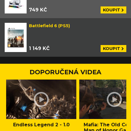
749 KČ
KOUPIT
Battlefield 6 (PS5)
1 149 KČ
KOUPIT
DOPORUČENÁ VIDEA
Endless Legend 2 - 1.0
Mafia: The Old Cou
Man of Honor Gam