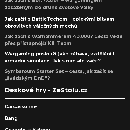
Jak začít s Bolt Action – wargamingem
zasazeným do druhé světové války
Jak začít s BattleTechem – epickými bitvami
obrovitých válečných mechů
Jak začít s Warhammerem 40,000? Cesta vede
přes přístupnější Kill Team
Wargaming poslouží jako zábava, vzdělání i
armádní simulace. Jak s ním ale začít?
Symbaroum Starter Set – cesta, jak začít se
„švédským DnD“?
Deskové hry - ZeStolu.cz
Carcassonne
Bang
Osadníci z Katanu