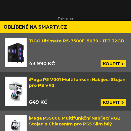
OBLÍBENÉ NA SMARTY.CZ
TIGO Ultimate R5-7500F, 5070 - 1TB 32GB
43 990 KČ
KOUPIT
iPega P5 V001 Multifunkční Nabíjecí Stojan
pro PS VR2
649 KČ
KOUPIT
iPega P5S006 Multifunkční Nabíjecí RGB
Stojan s Chlazením pro PS5 Slim bílý