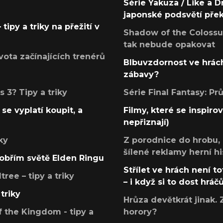
Série Yakuza / Like a D
japonské podsvětí pře
tipy a triky na přežití v
Shadow of the Colossus
tak nebude opakovat
ota začínajících trenérů
Blbuvzdornost ve hrách
zábavy?
 3? Tipy a triky
Série Final Fantasy: P
se vyplatí koupit, a
Filmy, které se inspirov
nepřiznají)
ky
Z porodnice do hrobu,
šílené reklamy herní hi
v obřím světě Elden Ringu
Střílet ve hrách není to
ree – tipy a triky
– i když si to dost hráč
triky
Hrůza devětkrát jinak. 
 the Kingdom - tipy a
horory?