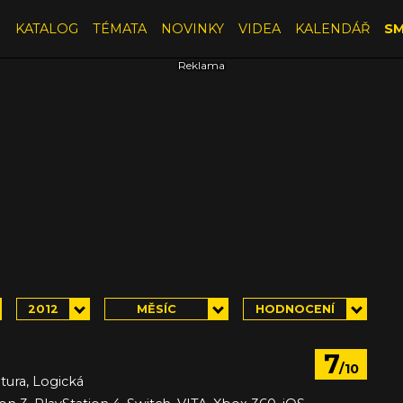
E
KATALOG
TÉMATA
NOVINKY
VIDEA
KALENDÁŘ
SM
2012
MĚSÍC
HODNOCENÍ
7
/10
tura, Logická