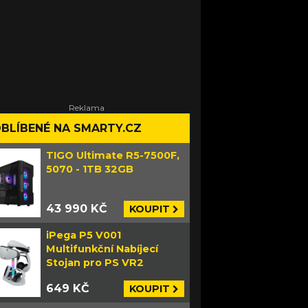
BLÍBENÉ NA SMARTY.CZ
TIGO Ultimate R5-7500F,
5070 - 1TB 32GB
43 990 KČ
KOUPIT
iPega P5 V001
Multifunkční Nabíjecí
Stojan pro PS VR2
649 KČ
KOUPIT