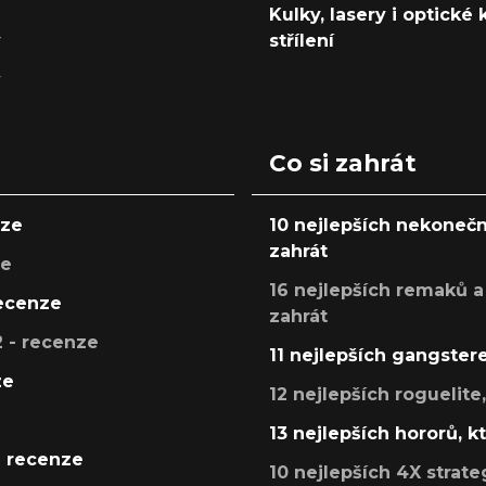
Kulky, lasery i optické
y
střílení
y
Co si zahrát
nze
10 nejlepších nekonečn
zahrát
ze
16 nejlepších remaků a
recenze
zahrát
 - recenze
11 nejlepších gangstere
ze
12 nejlepších roguelite
13 nejlepších hororů, k
- recenze
10 nejlepších 4X strate