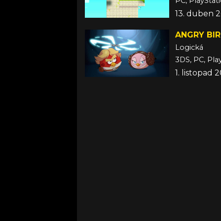
PC, PlayStati
13. duben 
ANGRY BI
Logická
3DS, PC, Pla
1. listopad 