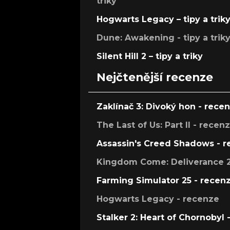
triky
Hogwarts Legacy – tipy a trik
Dune: Awakening - tipy a trik
Silent Hill 2 – tipy a triky
Nejčtenější recenze
Zaklínač 3: Divoký hon - rece
The Last of Us: Part II - recen
Assassin's Creed Shadows - 
Kingdom Come: Deliverance 2
Farming Simulator 25 - recen
Hogwarts Legacy - recenze
Stalker 2: Heart of Chornobyl 