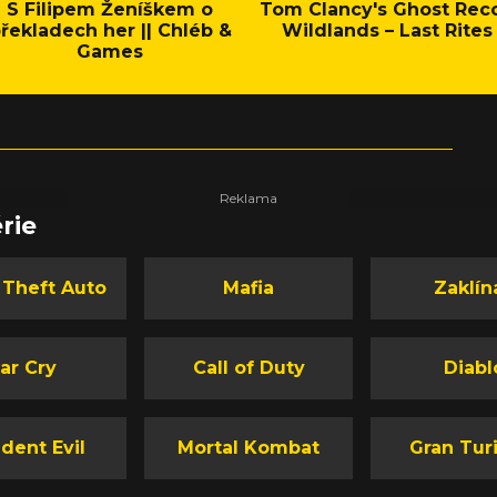
S Filipem Ženíškem o
Tom Clancy's Ghost Rec
řekladech her || Chléb &
Wildlands – Last Rites
Games
rie
 Theft Auto
Mafia
Zaklín
ar Cry
Call of Duty
Diabl
dent Evil
Mortal Kombat
Gran Tur