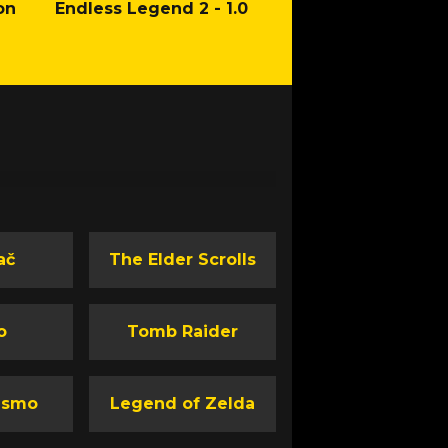
on
Endless Legend 2 - 1.0
Mafia: The Old Co
Man of Honor Ga
ač
The Elder Scrolls
o
Tomb Raider
ismo
Legend of Zelda