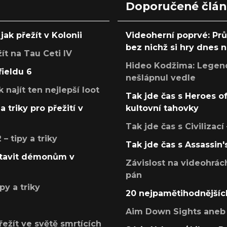
Doporučené člá
jak přežít v Kolonii
Videoherní poprvé: Pr
bez nichž si hry dnes
žít na Tau Ceti IV
Hideo Kodžima: Legendá
fieldu 6
nešlápnul vedle
k najít ten nejlepší loot
Tak jde čas s Heroes o
a triky pro přežití v
kultovní tahovky
Tak jde čas s Civilizací
 tipy a triky
Tak jde čas s Assassin'
postavit démonům v
Závislost na videohrác
pán
py a triky
20 nejpamětihodnějšíc
Aim Down Sights aneb 
přežít ve světě smrtících