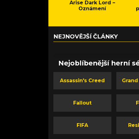
Arise Dark Lord –
Oznámení
p
NEJNOVĚJŠÍ ČLÁNKY
Nejoblíbenější herní sé
Assassin's Creed
Grand
Fallout
F
FIFA
Resi