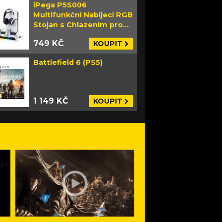
iPega P5S006
Multifunkční Nabíjecí RGB
Stojan s Chlazením pro
PS5 Slim bílý
749 KČ
KOUPIT
Battlefield 6 (PS5)
1 149 KČ
KOUPIT