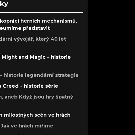
nky
ůkopníci herních mechanismů,
 neumíme představit
rní vývojář, který 40 let
f Might and Magic – historie
 – historie legendární strategie
s Creed - historie série
h, aneb Když jsou hry špatný
h milostných scén ve hrách
Jak ve hrách míříme