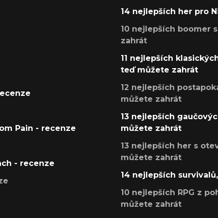
14 nejlepších her pro 
10 nejlepších boomer s
zahrát
11 nejlepších klasickýc
teď můžete zahrát
12 nejlepších postapoka
recenze
můžete zahrát
13 nejlepších gaučových
tom Pain - recenze
můžete zahrát
13 nejlepších her s ot
můžete zahrát
ach - recenze
14 nejlepších survivalů
ze
10 nejlepších RPG z poh
můžete zahrát