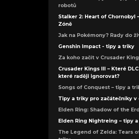
robotů
Stalker 2: Heart of Chornobyl – 
Zóně
Jak na Pokémony? Rady do živ
Genshin Impact - tipy a triky
Za koho začít v Crusader Kings
Crusader Kings III – Které DLC 
které raději ignorovat?
Songs of Conquest – tipy a tri
Tipy a triky pro začátečníky 
Elden Ring: Shadow of the Erdt
Elden Ring Nightreing – tipy a 
The Legend of Zelda: Tears of