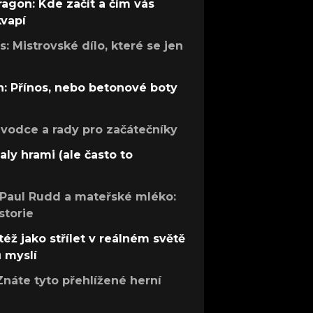
ragon: Kde začít a čím vás
kvapí
: Mistrovské dílo, které se jen
: Přínos, nebo betonové boty
růvodce a rady pro začátečníky
aly hrami (ale často to
 Paul Rudd a mateřské mléko:
storie
též jako střílet v reálném světě
ů myslí
Znáte tyto přehlížené herní