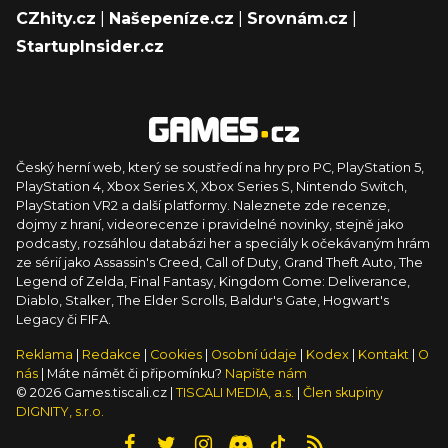
CZhity.cz
|
Našepeníze.cz
|
Srovnám.cz
|
StartupInsider.cz
Český herní web, který se soustředí na hry pro PC, PlayStation 5,
PlayStation 4, Xbox Series X, Xbox Series S, Nintendo Switch,
PlayStation VR2 a další platformy. Naleznete zde recenze,
dojmy z hraní, videorecenze i pravidelné novinky, stejně jako
podcasty, rozsáhlou databázi her a speciály k očekávaným hrám
ze sérií jako Assassin's Creed, Call of Duty, Grand Theft Auto, The
Legend of Zelda, Final Fantasy, Kingdom Come: Deliverance,
Diablo, Stalker, The Elder Scrolls, Baldur's Gate, Hogwart's
Legacy či FIFA.
Reklama
|
Redakce
|
Cookies
|
Osobní údaje
|
Kodex
|
Kontakt
|
O
nás
| Máte námět či připomínku?
Napište nám
© 2026 Games.tiscali.cz |
TISCALI MEDIA, a.s.
|
Člen skupiny
DIGNITY, s.r.o.