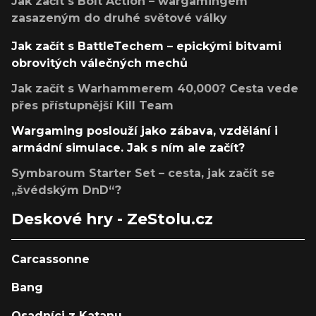
Jak začít s Bolt Action – wargamingem
zasazeným do druhé světové války
Jak začít s BattleTechem – epickými bitvami
obrovitých válečných mechů
Jak začít s Warhammerem 40,000? Cesta vede
přes přístupnější Kill Team
Wargaming poslouží jako zábava, vzdělání i
armádní simulace. Jak s ním ale začít?
Symbaroum Starter Set – cesta, jak začít se
„švédským DnD“?
Deskové hry - ZeStolu.cz
Carcassonne
Bang
Osadníci z Katanu