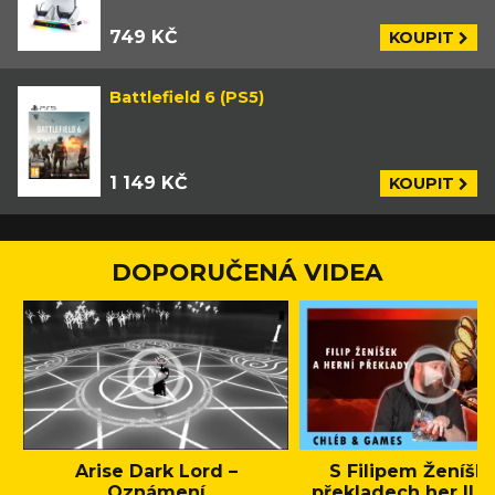
749 KČ
KOUPIT
Battlefield 6 (PS5)
1 149 KČ
KOUPIT
DOPORUČENÁ VIDEA
Arise Dark Lord –
S Filipem Ženíšk
Oznámení
překladech her || C