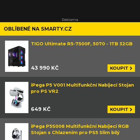
OBLÍBENÉ NA SMARTY.CZ
TIGO Ultimate R5-7500F, 5070 - 1TB 32GB
43 990 KČ
KOUPIT
iPega P5 V001 Multifunkční Nabíjecí Stojan
pro PS VR2
649 KČ
KOUPIT
iPega P5S006 Multifunkční Nabíjecí RGB
Stojan s Chlazením pro PS5 Slim bílý