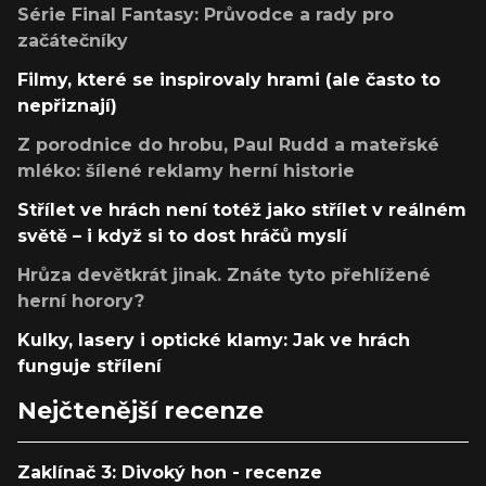
Série Final Fantasy: Průvodce a rady pro
začátečníky
Filmy, které se inspirovaly hrami (ale často to
nepřiznají)
Z porodnice do hrobu, Paul Rudd a mateřské
mléko: šílené reklamy herní historie
Střílet ve hrách není totéž jako střílet v reálném
světě – i když si to dost hráčů myslí
Hrůza devětkrát jinak. Znáte tyto přehlížené
herní horory?
Kulky, lasery i optické klamy: Jak ve hrách
funguje střílení
Nejčtenější recenze
Zaklínač 3: Divoký hon - recenze