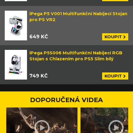
iPega P5 V001 Multifunkční Nabíjecí Stojan
pro PS VR2
649 KČ
KOUPIT
iPega P5S006 Multifunkční Nabíjecí RGB
Stojan s Chlazením pro PS5 Slim bílý
749 KČ
KOUPIT
DOPORUČENÁ VIDEA