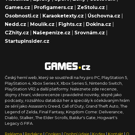
Games.cz
|
Profigamers.cz
|
ZeStolu.cz
|
Osobnosti.cz
|
Karaoketexty.cz
|
Úschovna.cz
|
Nedd.cz
|
Moulík.cz
|
Fights.cz
|
Dokina.cz
|
CZhity.cz
|
Našepeníze.cz
|
Srovnám.cz
|
StartupInsider.cz
Český herní web, který se soustředí na hry pro PC, PlayStation 5,
PlayStation 4, Xbox Series X, Xbox Series S, Nintendo Switch,
PlayStation VR2 a další platformy. Naleznete zde recenze,
dojmy z hraní, videorecenze i pravidelné novinky, stejně jako
podcasty, rozsáhlou databázi her a speciály k očekávaným hrám
ze sérií jako Assassin's Creed, Call of Duty, Grand Theft Auto, The
Legend of Zelda, Final Fantasy, Kingdom Come: Deliverance,
Diablo, Stalker, The Elder Scrolls, Baldur's Gate, Hogwart's
Legacy či FIFA.
Reklama
|
Redakce
|
Cookies
|
Osobní údaje
|
Kodex
|
Kontakt
|
O