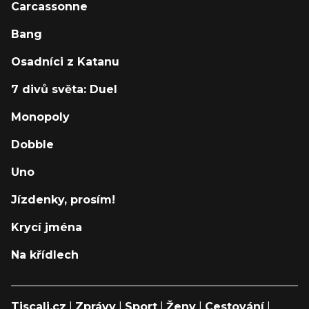
Carcassonne
Bang
Osadníci z Katanu
7 divů světa: Duel
Monopoly
Dobble
Uno
Jízdenky, prosím!
Krycí jména
Na křídlech
Tiscali.cz
|
Zprávy
|
Sport
|
Ženy
|
Cestování
|