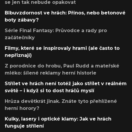
se jen tak nebude opakovat
Blbuvzdornost ve hrách: Přínos, nebo betonové
boty zábavy?
Série Final Fantasy: Průvodce a rady pro
začátečníky
Filmy, které se inspirovaly hrami (ale často to
nepřiznají)
Z porodnice do hrobu, Paul Rudd a mateřské
mléko: šílené reklamy herní historie
Střílet ve hrách není totéž jako střílet v reálném
světě – i když si to dost hráčů myslí
Hrůza devětkrát jinak. Znáte tyto přehlížené
herní horory?
Kulky, lasery i optické klamy: Jak ve hrách
funguje střílení