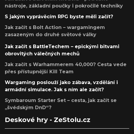
nástroje, základní poučky i pokročilé techniky
S jakým vyprávěcím RPG byste měli začít?
Jak začít s Bolt Action – wargamingem
zasazeným do druhé světové války
Jak začít s BattleTechem – epickými bitvami
obrovitých válečných mechů
Jak začít s Warhammerem 40,000? Cesta vede
přes přístupnější Kill Team
Wargaming poslouží jako zábava, vzdělání i
armádní simulace. Jak s ním ale začít?
Symbaroum Starter Set – cesta, jak začít se
„švédským DnD“?
Deskové hry - ZeStolu.cz