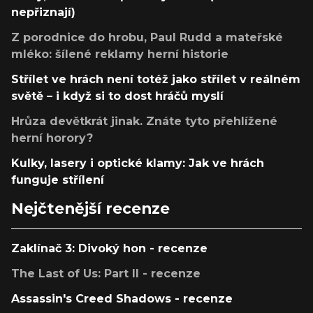
nepřiznají)
Z porodnice do hrobu, Paul Rudd a mateřské
mléko: šílené reklamy herní historie
Střílet ve hrách není totéž jako střílet v reálném
světě – i když si to dost hráčů myslí
Hrůza devětkrát jinak. Znáte tyto přehlížené
herní horory?
Kulky, lasery i optické klamy: Jak ve hrách
funguje střílení
Nejčtenější recenze
Zaklínač 3: Divoký hon - recenze
The Last of Us: Part II - recenze
Assassin's Creed Shadows - recenze