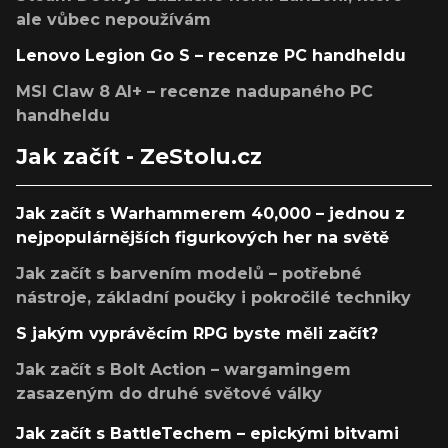
ale vůbec nepoužívám
Lenovo Legion Go S – recenze PC handheldu
MSI Claw 8 AI+ – recenze nadupaného PC
handheldu
Jak začít - ZeStolu.cz
Jak začít s Warhammerem 40,000 – jednou z
nejpopulárnějších figurkových her na světě
Jak začít s barvením modelů – potřebné
nástroje, základní poučky i pokročilé techniky
S jakým vyprávěcím RPG byste měli začít?
Jak začít s Bolt Action – wargamingem
zasazeným do druhé světové války
Jak začít s BattleTechem – epickými bitvami