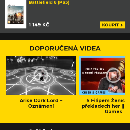
Battlefield 6 (PS5)
1 149 KČ
KOUPIT
DOPORUČENÁ VIDEA
Arise Dark Lord –
S Filipem Ženíšk
Oznámení
překladech her || C
Games