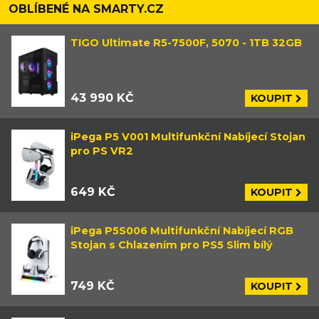
OBLÍBENÉ NA SMARTY.CZ
TIGO Ultimate R5-7500F, 5070 - 1TB 32GB
43 990 KČ
KOUPIT
iPega P5 V001 Multifunkční Nabíjecí Stojan
pro PS VR2
649 KČ
KOUPIT
iPega P5S006 Multifunkční Nabíjecí RGB
Stojan s Chlazením pro PS5 Slim bílý
749 KČ
KOUPIT