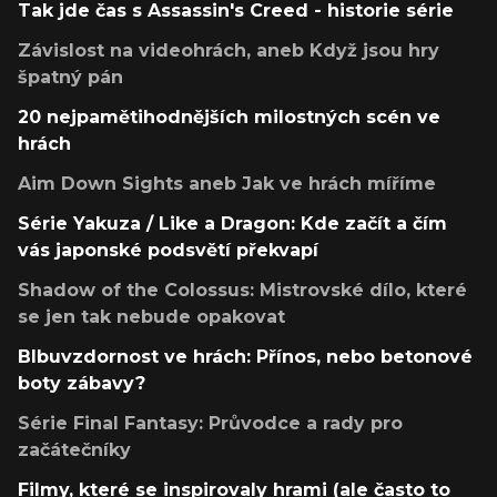
Tak jde čas s Assassin's Creed - historie série
Závislost na videohrách, aneb Když jsou hry
špatný pán
20 nejpamětihodnějších milostných scén ve
hrách
Aim Down Sights aneb Jak ve hrách míříme
Série Yakuza / Like a Dragon: Kde začít a čím
vás japonské podsvětí překvapí
Shadow of the Colossus: Mistrovské dílo, které
se jen tak nebude opakovat
Blbuvzdornost ve hrách: Přínos, nebo betonové
boty zábavy?
Série Final Fantasy: Průvodce a rady pro
začátečníky
Filmy, které se inspirovaly hrami (ale často to