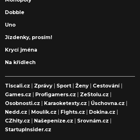
Dobble
Uno
Jízdenky, prosím!
Krycí jména
Na křídlech
Tiscali.cz
|
Zprávy
|
Sport
|
Ženy
|
Cestování
|
Games.cz
|
Profigamers.cz
|
ZeStolu.cz
|
Osobnosti.cz
|
Karaoketexty.cz
|
Úschovna.cz
|
Nedd.cz
|
Moulík.cz
|
Fights.cz
|
Dokina.cz
|
CZhity.cz
|
Našepeníze.cz
|
Srovnám.cz
|
StartupInsider.cz