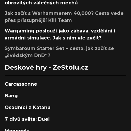
obrovitých válečných mechů
Jak začít s Warhammerem 40,000? Cesta vede
přes přístupnější Kill Team
Wargaming poslouží jako zábava, vzdělání i
armádní simulace. Jak s ním ale začít?
Symbaroum Starter Set – cesta, jak začít se
„švédským DnD“?
Deskové hry - ZeStolu.cz
Carcassonne
Bang
Osadníci z Katanu
7 divů světa: Duel
Monopoly