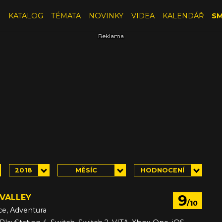
E
KATALOG
TÉMATA
NOVINKY
VIDEA
KALENDÁŘ
SM
2018
MĚSÍC
HODNOCENÍ
9
VALLEY
/10
ce, Adventura