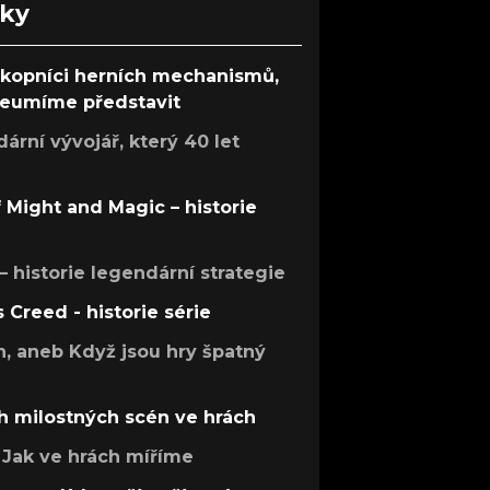
nky
ůkopníci herních mechanismů,
 neumíme představit
rní vývojář, který 40 let
f Might and Magic – historie
 – historie legendární strategie
s Creed - historie série
h, aneb Když jsou hry špatný
h milostných scén ve hrách
Jak ve hrách míříme