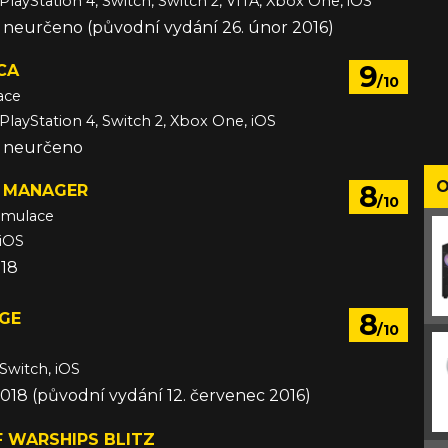
PlayStation 4, Switch, Switch 2, VITA, Xbox One, iOS
e neurčeno (původní vydání 26. únor 2016)
9
CA
/10
ace
 PlayStation 4, Switch 2, Xbox One, iOS
e neurčeno
O
8
 MANAGER
/10
imulace
 iOS
018
8
DGE
/10
 Switch, iOS
2018 (původní vydání 12. červenec 2016)
 WARSHIPS BLITZ