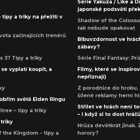
Série Yakuza / Like a D
japonské podsvětí pře
tipy a triky na přežití v
Shadow of the Colossus
tak nebude opakovat
ota začínajících trenérů
Blbuvzdornost ve hrách
zábavy?
 3? Tipy a triky
Série Final Fantasy: P
se vyplatí koupit, a
Filmy, které se inspirov
nepřiznají)
ky
Z porodnice do hrobu,
šílené reklamy herní hi
v obřím světě Elden Ringu
Střílet ve hrách není to
ree – tipy a triky
– i když si to dost hráč
triky
Hrůza devětkrát jinak. 
 the Kingdom - tipy a
horory?