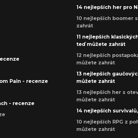
14 nejlepších her pro 
10 nejlepších boomer s
zahrát
11 nejlepších klasickýc
teď můžete zahrát
12 nejlepších postapoka
recenze
můžete zahrát
13 nejlepších gaučových
tom Pain - recenze
můžete zahrát
13 nejlepších her s ot
můžete zahrát
ach - recenze
14 nejlepších survivalů
ze
10 nejlepších RPG z poh
můžete zahrát