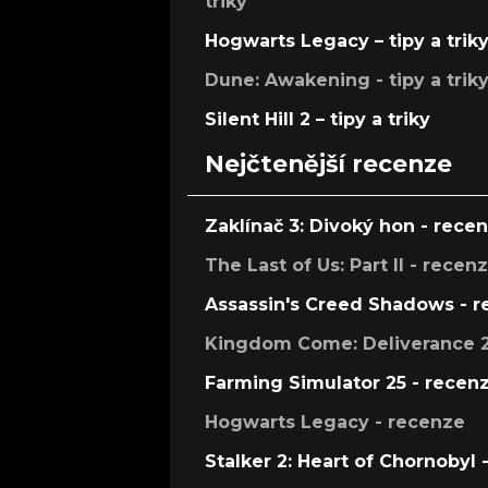
triky
Hogwarts Legacy – tipy a trik
Dune: Awakening - tipy a trik
Silent Hill 2 – tipy a triky
Nejčtenější recenze
Zaklínač 3: Divoký hon - rece
The Last of Us: Part II - recen
Assassin's Creed Shadows - 
Kingdom Come: Deliverance 2
Farming Simulator 25 - recen
Hogwarts Legacy - recenze
Stalker 2: Heart of Chornobyl 