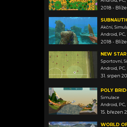
Android, PC, 
2018 - Blíž
SUBNAUTI
Akční, Simul
Android, PC,
2018 - Blíž
NEW STAR
Sportovní, S
Android, PC,
31. srpen 2
POLY BRI
Simulace
Android, PC,
15. březen 
WORLD OF