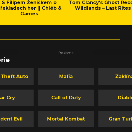
S Filipem Ženíškem o
Tom Clancy's Ghost Rec
řekladech her || Chléb &
Wildlands – Last Rites
Games
rie
 Theft Auto
Mafia
Zaklín
ar Cry
Call of Duty
Diabl
dent Evil
Mortal Kombat
Gran Tur