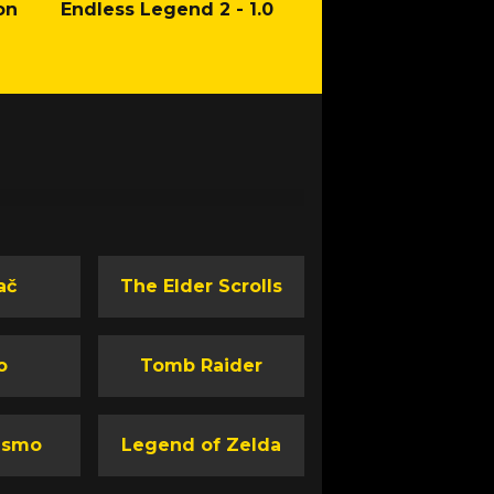
on
Endless Legend 2 - 1.0
Mafia: The Old Co
Man of Honor Ga
ač
The Elder Scrolls
o
Tomb Raider
ismo
Legend of Zelda