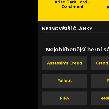
Arise Dark Lord –
Oznámení
p
NEJNOVĚJŠÍ ČLÁNKY
Nejoblíbenější herní sé
Assassin's Creed
Grand
Fallout
F
FIFA
Resi