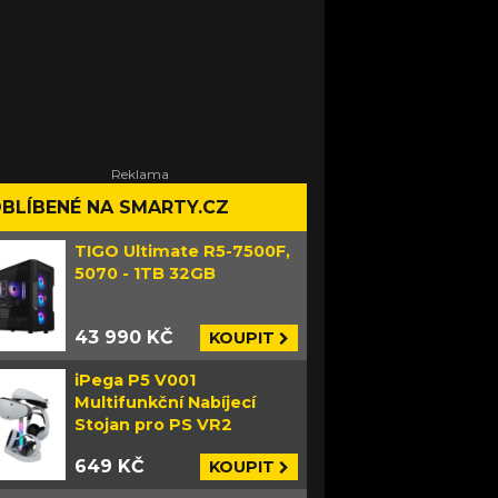
BLÍBENÉ NA SMARTY.CZ
TIGO Ultimate R5-7500F,
5070 - 1TB 32GB
43 990 KČ
KOUPIT
iPega P5 V001
Multifunkční Nabíjecí
Stojan pro PS VR2
649 KČ
KOUPIT