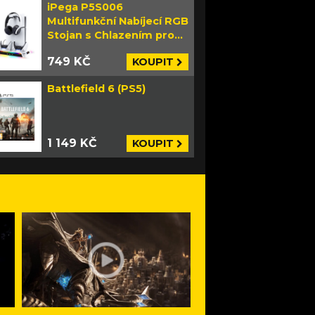
iPega P5S006
Multifunkční Nabíjecí RGB
Stojan s Chlazením pro
PS5 Slim bílý
749 KČ
KOUPIT
Battlefield 6 (PS5)
1 149 KČ
KOUPIT