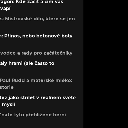
ragon: Kde začít a čím vás
kvapí
: Mistrovské dílo, které se jen
: Přínos, nebo betonové boty
růvodce a rady pro začátečníky
aly hrami (ale často to
 Paul Rudd a mateřské mléko:
storie
též jako střílet v reálném světě
ů myslí
Znáte tyto přehlížené herní