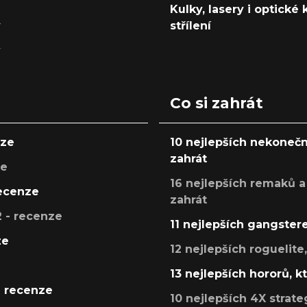
Kulky, lasery i optické
y
střílení
y
Co si zahrát
nze
10 nejlepších nekonečn
zahrát
ze
16 nejlepších remaků a
recenze
zahrát
 - recenze
11 nejlepších gangstere
ze
12 nejlepších roguelite
13 nejlepších hororů, k
- recenze
10 nejlepších 4X strate