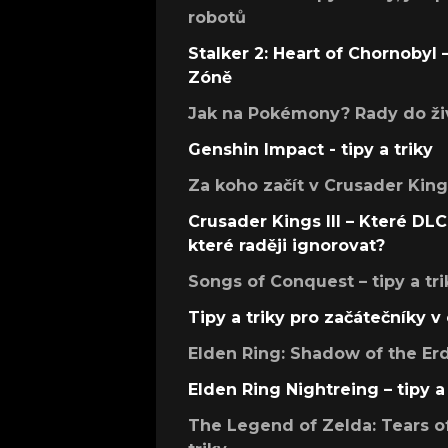
robotů
Stalker 2: Heart of Chornobyl – 
Zóně
Jak na Pokémony? Rady do živ
Genshin Impact - tipy a triky
Za koho začít v Crusader Kings
Crusader Kings III – Které DLC 
které raději ignorovat?
Songs of Conquest – tipy a tri
Tipy a triky pro začátečníky 
Elden Ring: Shadow of the Erdt
Elden Ring Nightreing – tipy a 
The Legend of Zelda: Tears of