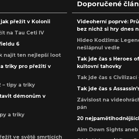
Doporučené člá
jak přežít v Kolonii
Videoherní poprvé: Pr
bez nichž si hry dnes
žít na Tau Ceti IV
Hideo Kodžima: Legendá
fieldu 6
nešlápnul vedle
k najít ten nejlepší loot
Tak jde čas s Heroes o
a triky pro přežití v
kultovní tahovky
Tak jde čas s Civilizací
 tipy a triky
Tak jde čas s Assassin'
postavit démonům v
Závislost na videohrác
pán
py a triky
20 nejpamětihodnějšíc
Aim Down Sights aneb 
přežít ve světě smrtících