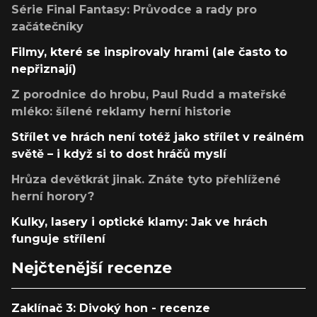
Série Final Fantasy: Průvodce a rady pro
začátečníky
Filmy, které se inspirovaly hrami (ale často to
nepřiznají)
Z porodnice do hrobu, Paul Rudd a mateřské
mléko: šílené reklamy herní historie
Střílet ve hrách není totéž jako střílet v reálném
světě – i když si to dost hráčů myslí
Hrůza devětkrát jinak. Znáte tyto přehlížené
herní horory?
Kulky, lasery i optické klamy: Jak ve hrách
funguje střílení
Nejčtenější recenze
Zaklínač 3: Divoký hon - recenze