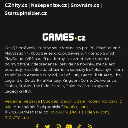
CZhity.cz
|
Našepeníze.cz
|
Srovnám.cz
|
StartupInsider.cz
Český herní web, který se soustředí na hry pro PC, PlayStation 5,
PlayStation 4, Xbox Series X, Xbox Series S, Nintendo Switch,
PlayStation VR2 a další platformy. Naleznete zde recenze,
dojmy z hraní, videorecenze i pravidelné novinky, stejně jako
podcasty, rozsáhlou databázi her a speciály k očekávaným hrám
ze sérií jako Assassin's Creed, Call of Duty, Grand Theft Auto, The
Legend of Zelda, Final Fantasy, Kingdom Come: Deliverance,
Diablo, Stalker, The Elder Scrolls, Baldur's Gate, Hogwart's
Legacy či FIFA.
Reklama
|
Redakce
|
Cookies
|
Osobní údaje
|
Kodex
|
Kontakt
|
O
nás
| Máte námět či připomínku?
Napište nám
© 2026 Games.tiscali.cz |
TISCALI MEDIA, a.s.
|
Člen skupiny
DIGNITY, s.r.o.