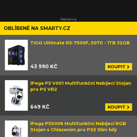
OBLÍBENÉ NA SMARTY.CZ
TIGO Ultimate R5-7500F, 5070 - 1TB 32GB
43 990 KČ
KOUPIT
iPega P5 V001 Multifunkční Nabíjecí Stojan
pro PS VR2
649 KČ
KOUPIT
iPega P5S006 Multifunkční Nabíjecí RGB
Stojan s Chlazením pro PS5 Slim bílý