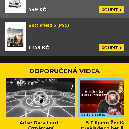
749 KČ
KOUPIT
Battlefield 6 (PS5)
1 149 KČ
KOUPIT
DOPORUČENÁ VIDEA
Arise Dark Lord –
S Filipem Ženíšk
Oznámení
překladech her || C