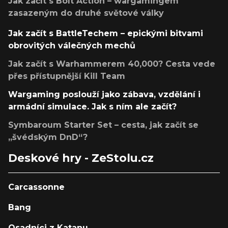
Jak začít s Bolt Action – wargamingem
zasazeným do druhé světové války
Jak začít s BattleTechem – epickými bitvami
obrovitých válečných mechů
Jak začít s Warhammerem 40,000? Cesta vede
přes přístupnější Kill Team
Wargaming poslouží jako zábava, vzdělání i
armádní simulace. Jak s ním ale začít?
Symbaroum Starter Set – cesta, jak začít se
„švédským DnD“?
Deskové hry - ZeStolu.cz
Carcassonne
Bang
Osadníci z Katanu