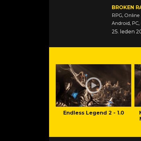
BROKEN R
RPG, Online
Android, PC,
25. leden 2
Endless Legend 2 - 1.0