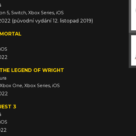
á
on 5, Switch, Xbox Series, iOS
2022 (původní vydání 12. listopad 2019)
MMORTAL
 iOS
022
 THE LEGEND OF WRIGHT
ura
 Xbox One, Xbox Series, iOS
2022
UEST 3
á
 iOS
022