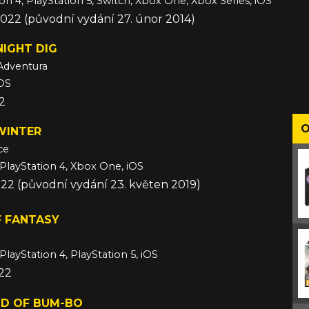
ion 4, PlayStation 5, Switch, Xbox One, Xbox Series, iOS
2022 (původní vydání 27. únor 2014)
NIGHT DIG
Adventura
iOS
22
O
WINTER
ce
 PlayStation 4, Xbox One, iOS
022 (původní vydání 23. květen 2019)
 FANTASY
PlayStation 4, PlayStation 5, iOS
022
ND OF BUM-BO