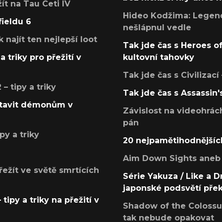
žít na Tau Ceti IV
Hideo Kodžima: Legendá
fieldu 6
nešlápnul vedle
k najít ten nejlepší loot
Tak jde čas s Heroes o
a triky pro přežití v
kultovní tahovky
Tak jde čas s Civilizací
 tipy a triky
Tak jde čas s Assassin'
postavit démonům v
Závislost na videohrác
pán
py a triky
20 nejpamětihodnějšíc
Aim Down Sights aneb 
přežít ve světě smrtících
Série Yakuza / Like a D
japonské podsvětí pře
tipy a triky na přežití v
Shadow of the Colossus
tak nebude opakovat