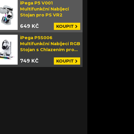
iPega P5 V001
Multifunkční Nabíjecí
Stojan pro PS VR2
649 KČ
KOUPIT
iPega P5S006
Multifunkční Nabíjecí RGB
Stojan s Chlazením pro
PS5 Slim bílý
749 KČ
KOUPIT