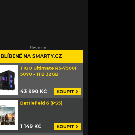
BLÍBENÉ NA SMARTY.CZ
TIGO Ultimate R5-7500F,
5070 - 1TB 32GB
43 990 KČ
KOUPIT
Battlefield 6 (PS5)
1 149 KČ
KOUPIT