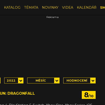
E
KATALOG
TÉMATA
NOVINKY
VIDEA
KALENDÁŘ
SM
2022
MĚSÍC
HODNOCENÍ
8
N: DRAGONFALL
/10