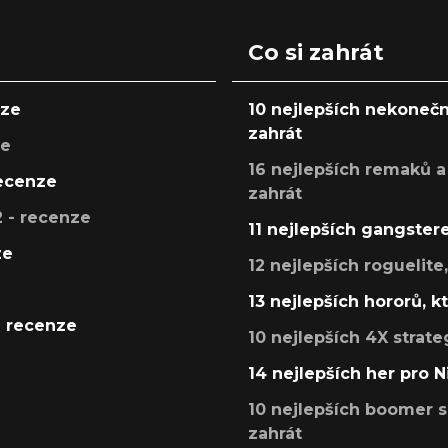
Co si zahrát
nze
10 nejlepších nekonečn
zahrát
ze
16 nejlepších remaků a
recenze
zahrát
 - recenze
11 nejlepších gangstere
ze
12 nejlepších roguelite
13 nejlepších hororů, k
- recenze
10 nejlepších 4X strate
14 nejlepších her pro 
10 nejlepších boomer s
zahrát