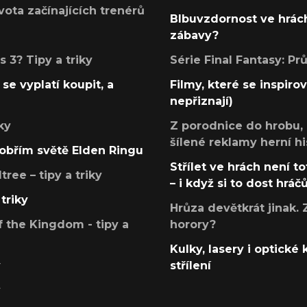
ota začínajících trenérů
Blbuvzdornost ve hrách
zábavy?
 3? Tipy a triky
Série Final Fantasy: P
se vyplatí koupit, a
Filmy, které se inspirov
nepřiznají)
ky
Z porodnice do hrobu,
šílené reklamy herní hi
v obřím světě Elden Ringu
Střílet ve hrách není to
ree – tipy a triky
– i když si to dost hráč
triky
Hrůza devětkrát jinak. 
 the Kingdom - tipy a
horory?
Kulky, lasery i optické
y
střílení
y