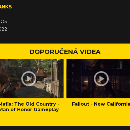
ANKS
 iOS
022
DOPORUČENÁ VIDEA
Mafia: The Old Country -
Fallout - New Californi
Man of Honor Gameplay