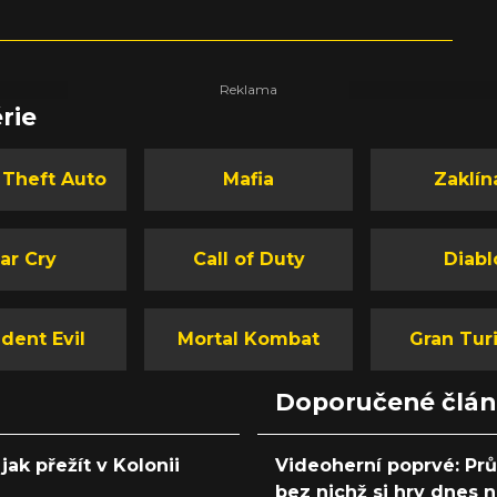
rie
 Theft Auto
Mafia
Zaklín
ar Cry
Call of Duty
Diabl
dent Evil
Mortal Kombat
Gran Tur
Doporučené člá
jak přežít v Kolonii
Videoherní poprvé: Pr
bez nichž si hry dnes