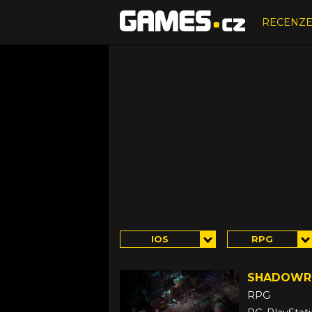
RECENZ
IOS
RPG
SHADOWRU
RPG