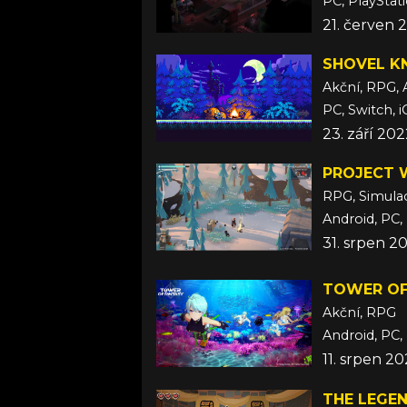
PC, PlayStat
21. červen 
SHOVEL K
Akční, RPG, 
PC, Switch, 
23. září 20
PROJECT 
RPG, Simula
Android, PC,
31. srpen 2
TOWER OF
Akční, RPG
Android, PC, 
11. srpen 2
THE LEGE