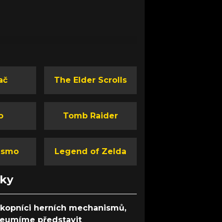
ač
The Elder Scrolls
o
Tomb Raider
ismo
Legend of Zelda
nky
ůkopníci herních mechanismů,
 neumíme představit