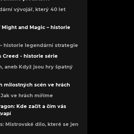
rní vývojář, který 40 let
f Might and Magic – historie
 – historie legendární strategie
s Creed - historie série
h, aneb Když jsou hry špatný
h milostných scén ve hrách
Jak ve hrách míříme
ragon: Kde začít a čím vás
kvapí
: Mistrovské dílo, které se jen