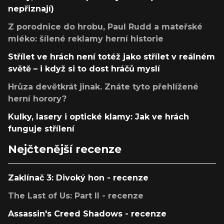
nepřiznají)
Z porodnice do hrobu, Paul Rudd a mateřské
mléko: šílené reklamy herní historie
Střílet ve hrách není totéž jako střílet v reálném
světě – i když si to dost hráčů myslí
Hrůza devětkrát jinak. Znáte tyto přehlížené
herní horory?
Kulky, lasery i optické klamy: Jak ve hrách
funguje střílení
Nejčtenější recenze
Zaklínač 3: Divoký hon - recenze
The Last of Us: Part II - recenze
Assassin's Creed Shadows - recenze