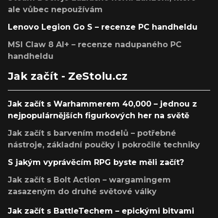
ale vůbec nepoužívám
Lenovo Legion Go S – recenze PC handheldu
MSI Claw 8 AI+ – recenze nadupaného PC
handheldu
Jak začít - ZeStolu.cz
Jak začít s Warhammerem 40,000 – jednou z
nejpopulárnějších figurkových her na světě
Jak začít s barvením modelů – potřebné
nástroje, základní poučky i pokročilé techniky
S jakým vyprávěcím RPG byste měli začít?
Jak začít s Bolt Action – wargamingem
zasazeným do druhé světové války
Jak začít s BattleTechem – epickými bitvami