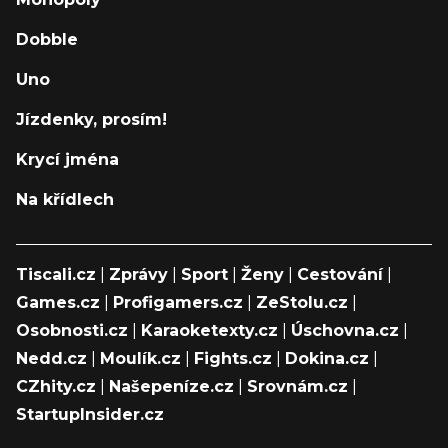
Dobble
Uno
Jízdenky, prosím!
Krycí jména
Na křídlech
Tiscali.cz
|
Zprávy
|
Sport
|
Ženy
|
Cestování
|
Games.cz
|
Profigamers.cz
|
ZeStolu.cz
|
Osobnosti.cz
|
Karaoketexty.cz
|
Úschovna.cz
|
Nedd.cz
|
Moulík.cz
|
Fights.cz
|
Dokina.cz
|
CZhity.cz
|
Našepeníze.cz
|
Srovnám.cz
|
StartupInsider.cz