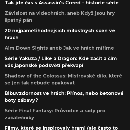
Tak jde čas s Assassin's Creed - historie série
Závislost na videohrách, aneb Když jsou hry
špatný pán
20 nejpamětihodnějších milostných scén ve
hrách
Aim Down Sights aneb Jak ve hrách míříme
Série Yakuza / Like a Dragon: Kde začít a čím
vás japonské podsvětí překvapí
Shadow of the Colossus: Mistrovské dílo, které
se jen tak nebude opakovat
Blbuvzdornost ve hrách: Přínos, nebo betonové
boty zábavy?
Série Final Fantasy: Průvodce a rady pro
začátečníky
Filmy, které se inspirovaly hrami (ale často to