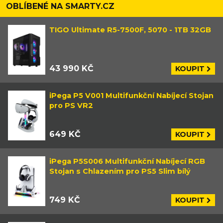
OBLÍBENÉ NA SMARTY.CZ
TIGO Ultimate R5-7500F, 5070 - 1TB 32GB
43 990 KČ
KOUPIT
iPega P5 V001 Multifunkční Nabíjecí Stojan
pro PS VR2
649 KČ
KOUPIT
iPega P5S006 Multifunkční Nabíjecí RGB
Stojan s Chlazením pro PS5 Slim bílý
749 KČ
KOUPIT