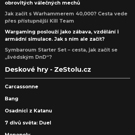
obrovitých válečných mechů
Jak začít s Warhammerem 40,000? Cesta vede
přes přístupnější Kill Team
Wargaming poslouží jako zábava, vzdělání i
armádní simulace. Jak s ním ale začít?
Symbaroum Starter Set – cesta, jak začít se
„švédským DnD“?
Deskové hry - ZeStolu.cz
Carcassonne
Bang
Osadníci z Katanu
7 divů světa: Duel
Monopoly