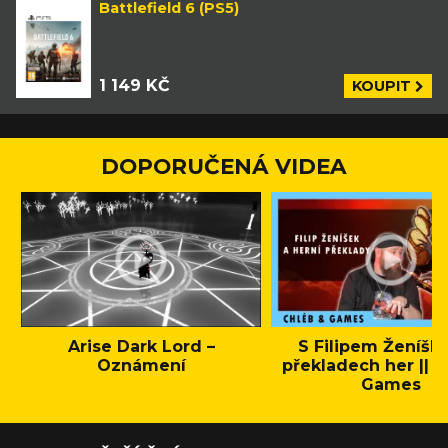
Battlefield 6 (PS5)
1 149 KČ
KOUPIT
DOPORUČENÁ VIDEA
Arise Dark Lord –
S Filipem Ženíšk
Oznámení
překladech her || C
Games