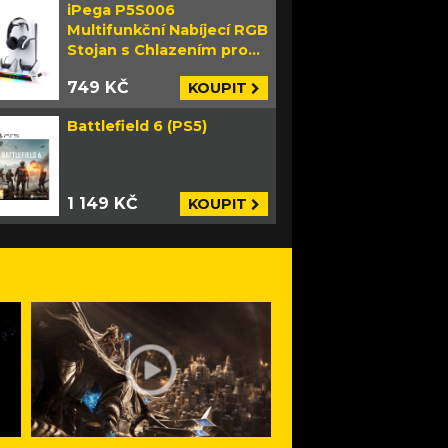
iPega P5S006
Multifunkční Nabíjecí RGB
Stojan s Chlazením pro
PS5 Slim bílý
749 KČ
KOUPIT
Battlefield 6 (PS5)
1 149 KČ
KOUPIT