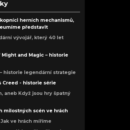
nky
ůkopníci herních mechanismů,
 neumíme představit
rní vývojář, který 40 let
f Might and Magic – historie
 – historie legendární strategie
s Creed - historie série
h, aneb Když jsou hry špatný
h milostných scén ve hrách
Jak ve hrách míříme