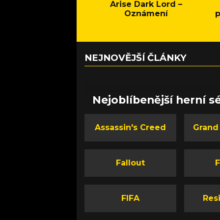
Arise Dark Lord –
Oznámení
p
NEJNOVĚJŠÍ ČLÁNKY
Nejoblíbenější herní sé
Assassin's Creed
Grand
Fallout
F
FIFA
Resi