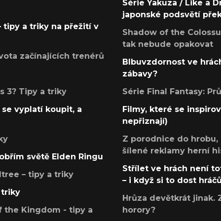
Série Yakuza / Like a D
japonské podsvětí pře
tipy a triky na přežití v
Shadow of the Colossus
tak nebude opakovat
ota začínajících trenérů
Blbuvzdornost ve hrách
zábavy?
 3? Tipy a triky
Série Final Fantasy: P
se vyplatí koupit, a
Filmy, které se inspirov
nepřiznají)
ky
Z porodnice do hrobu,
šílené reklamy herní hi
v obřím světě Elden Ringu
Střílet ve hrách není to
ree – tipy a triky
– i když si to dost hráč
triky
Hrůza devětkrát jinak. 
 the Kingdom - tipy a
horory?