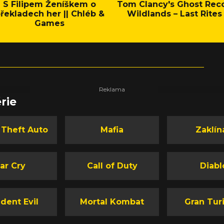
S Filipem Ženíškem o
Tom Clancy's Ghost Rec
řekladech her || Chléb &
Wildlands – Last Rites
Games
rie
 Theft Auto
Mafia
Zaklín
ar Cry
Call of Duty
Diabl
dent Evil
Mortal Kombat
Gran Tur