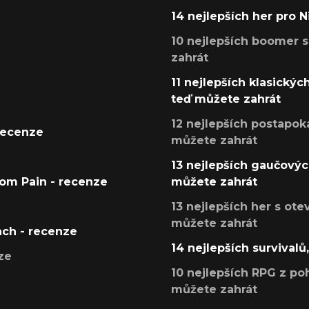
14 nejlepších her pro 
10 nejlepších boomer s
zahrát
11 nejlepších klasickýc
teď můžete zahrát
12 nejlepších postapoka
recenze
můžete zahrát
13 nejlepších gaučových
tom Pain - recenze
můžete zahrát
13 nejlepších her s ot
můžete zahrát
ach - recenze
14 nejlepších survivalů
ze
10 nejlepších RPG z poh
můžete zahrát