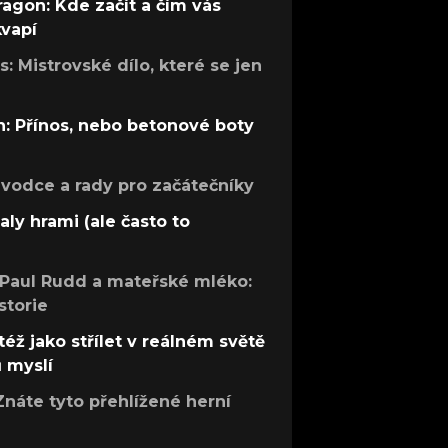
ragon: Kde začít a čím vás
kvapí
: Mistrovské dílo, které se jen
: Přínos, nebo betonové boty
růvodce a rady pro začátečníky
aly hrami (ale často to
 Paul Rudd a mateřské mléko:
storie
též jako střílet v reálném světě
ů myslí
Znáte tyto přehlížené herní