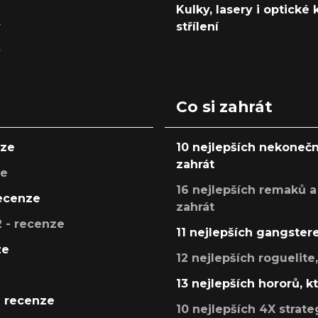
Kulky, lasery i optické
y
střílení
y
Co si zahrát
nze
10 nejlepších nekonečn
zahrát
ze
16 nejlepších remaků a
recenze
zahrát
 - recenze
11 nejlepších gangstere
ze
12 nejlepších roguelite
13 nejlepších hororů, k
- recenze
10 nejlepších 4X strate