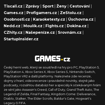
Tiscali.cz
|
Zprávy
|
Sport
|
Ženy
|
Cestování
|
Games.cz
|
Profigamers.cz
|
ZeStolu.cz
|
Osobnosti.cz
|
Karaoketexty.cz
|
Úschovna.cz
|
Nedd.cz
|
Moulík.cz
|
Fights.cz
|
Dokina.cz
|
CZhity.cz
|
Našepeníze.cz
|
Srovnám.cz
|
StartupInsider.cz
Český herní web, který se soustředí na hry pro PC, PlayStation 5,
PlayStation 4, Xbox Series X, Xbox Series S, Nintendo Switch,
PlayStation VR2 a další platformy. Naleznete zde recenze,
dojmy z hraní, videorecenze i pravidelné novinky, stejně jako
podcasty, rozsáhlou databázi her a speciály k očekávaným hrám
ze sérií jako Assassin's Creed, Call of Duty, Grand Theft Auto, The
Legend of Zelda, Final Fantasy, Kingdom Come: Deliverance,
Diablo, Stalker, The Elder Scrolls, Baldur's Gate, Hogwart's
Legacy či FIFA.