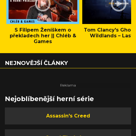
S Filipem Ženíškem o
Tom Clancy's Ghos
překladech her || Chléb &
Wildlands – Last 
Games
NEJNOVĚJŠÍ ČLÁNKY
Nejoblíbenější herní série
Assassin's Creed