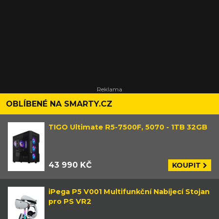
OBLÍBENÉ NA SMARTY.CZ
TIGO Ultimate R5-7500F, 5070 - 1TB 32GB
43 990 KČ
KOUPIT
iPega P5 V001 Multifunkční Nabíjecí Stojan
pro PS VR2