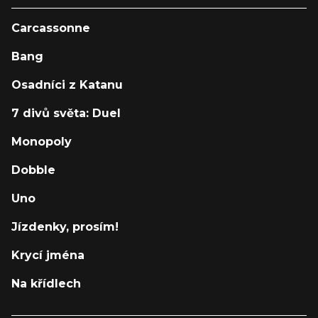
Carcassonne
Bang
Osadníci z Katanu
7 divů světa: Duel
Monopoly
Dobble
Uno
Jízdenky, prosím!
Krycí jména
Na křídlech