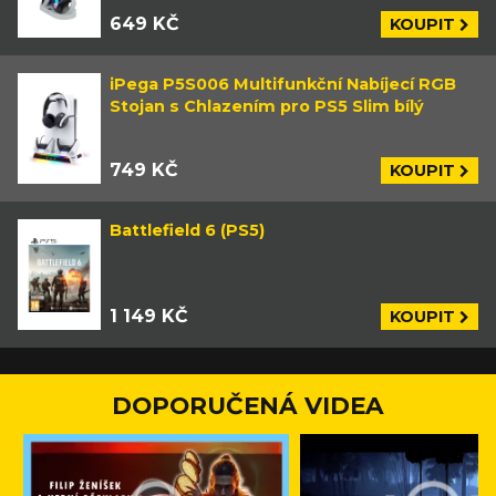
649 KČ
KOUPIT
iPega P5S006 Multifunkční Nabíjecí RGB
Stojan s Chlazením pro PS5 Slim bílý
749 KČ
KOUPIT
Battlefield 6 (PS5)
1 149 KČ
KOUPIT
DOPORUČENÁ VIDEA