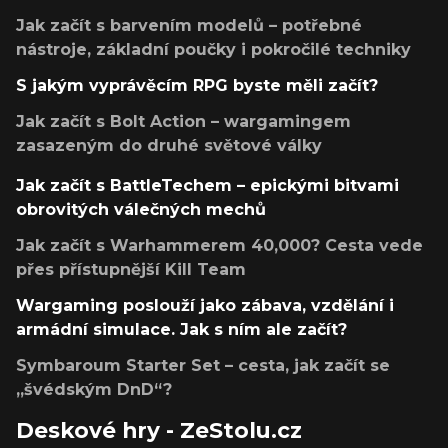
Jak začít s barvením modelů – potřebné
nástroje, základní poučky i pokročilé techniky
S jakým vyprávěcím RPG byste měli začít?
Jak začít s Bolt Action – wargamingem
zasazeným do druhé světové války
Jak začít s BattleTechem – epickými bitvami
obrovitých válečných mechů
Jak začít s Warhammerem 40,000? Cesta vede
přes přístupnější Kill Team
Wargaming poslouží jako zábava, vzdělání i
armádní simulace. Jak s ním ale začít?
Symbaroum Starter Set – cesta, jak začít se
„švédským DnD“?
Deskové hry - ZeStolu.cz