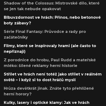
Shadow of the Colossus: Mistrovské dílo, které
se jen tak nebude opakovat
Blbuvzdornost ve hrách: Přínos, nebo betonové
boty zábavy?
Série Final Fantasy: Průvodce a rady pro
začátečníky
Filmy, které se inspirovaly hrami (ale často to
nepřiznají)
Z porodnice do hrobu, Paul Rudd a mateřské
mléko: šílené reklamy herní historie
Střílet ve hrách není totéž jako střílet v reálném
světě – i když si to dost hráčů myslí
Hrůza devětkrát jinak. Znáte tyto přehlížené
herní horory?
Kulky, lasery i optické klamy: Jak ve hrách