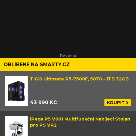
OBLÍBENÉ NA SMARTY.CZ
TIGO Ultimate R5-7500F, 5070 - 1TB 32GB
43 990 KČ
KOUPIT
iPega P5 V001 Multifunkční Nabíjecí Stojan
pro PS VR2