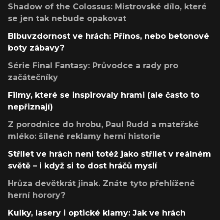
Shadow of the Colossus: Mistrovské dílo, které
se jen tak nebude opakovat
Blbuvzdornost ve hrách: Přínos, nebo betonové
boty zábavy?
Série Final Fantasy: Průvodce a rady pro
začátečníky
Filmy, které se inspirovaly hrami (ale často to
nepřiznají)
Z porodnice do hrobu, Paul Rudd a mateřské
mléko: šílené reklamy herní historie
Střílet ve hrách není totéž jako střílet v reálném
světě – i když si to dost hráčů myslí
Hrůza devětkrát jinak. Znáte tyto přehlížené
herní horory?
Kulky, lasery i optické klamy: Jak ve hrách