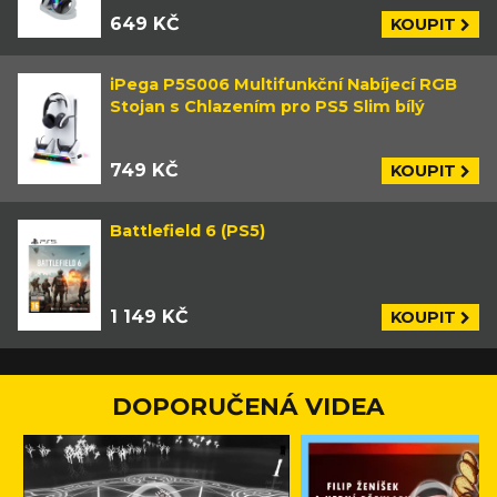
649 KČ
KOUPIT
iPega P5S006 Multifunkční Nabíjecí RGB
Stojan s Chlazením pro PS5 Slim bílý
749 KČ
KOUPIT
Battlefield 6 (PS5)
1 149 KČ
KOUPIT
DOPORUČENÁ VIDEA