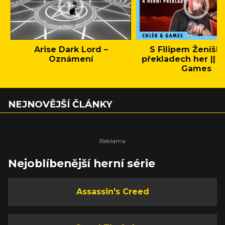
Arise Dark Lord –
S Filipem Ženíšk
Oznámení
překladech her || C
Games
NEJNOVĚJŠÍ ČLÁNKY
Nejoblíbenější herní série
Assassin's Creed