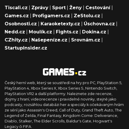
Tiscali.cz
|
Zprávy
|
Sport
|
Ženy
|
Cestování
|
Games.cz
|
Profigamers.cz
|
ZeStolu.cz
|
Osobnosti.cz
|
Karaoketexty.cz
|
Úschovna.cz
|
Nedd.cz
|
Moulík.cz
|
Fights.cz
|
Dokina.cz
|
CZhity.cz
|
Našepeníze.cz
|
Srovnám.cz
|
StartupInsider.cz
Český herní web, který se soustředí na hry pro PC, PlayStation 5,
PlayStation 4, Xbox Series X, Xbox Series S, Nintendo Switch,
PlayStation VR2 a další platformy. Naleznete zde recenze,
dojmy z hraní, videorecenze i pravidelné novinky, stejně jako
podcasty, rozsáhlou databázi her a speciály k očekávaným hrám
ze sérií jako Assassin's Creed, Call of Duty, Grand Theft Auto, The
Legend of Zelda, Final Fantasy, Kingdom Come: Deliverance,
Diablo, Stalker, The Elder Scrolls, Baldur's Gate, Hogwart's
Legacy či FIFA.