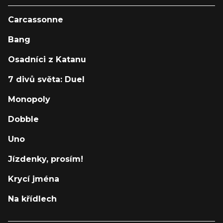
Carcassonne
Bang
Osadníci z Katanu
7 divů světa: Duel
Monopoly
Dobble
Uno
Jízdenky, prosím!
Krycí jména
Na křídlech