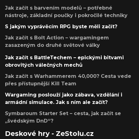
Jak začít s barvením modelů – potřebné
nástroje, základní poučky i pokročilé techniky
S jakým vyprávěcím RPG byste měli začít?
Jak začít s Bolt Action – wargamingem
zasazeným do druhé světové války
Jak začít s BattleTechem – epickými bitvami
obrovitých válečných mechů
Jak začít s Warhammerem 40,000? Cesta vede
přes přístupnější Kill Team
Wargaming poslouží jako zábava, vzdělání i
armádní simulace. Jak s ním ale začít?
Symbaroum Starter Set – cesta, jak začít se
„švédským DnD“?
Deskové hry - ZeStolu.cz