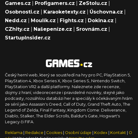
Games.cz
|
Profigamers.cz
|
ZeStolu.cz
|
Osobnosti.cz
|
Karaoketexty.cz
|
Úschovna.cz
|
Nedd.cz
|
Moulík.cz
|
Fights.cz
|
Dokina.cz
|
CZhity.cz
|
Našepeníze.cz
|
Srovnám.cz
|
StartupInsider.cz
Český herní web, který se soustředí na hry pro PC, PlayStation 5,
PlayStation 4, Xbox Series X, Xbox Series S, Nintendo Switch,
PlayStation VR2 a další platformy. Naleznete zde recenze,
dojmy z hraní, videorecenze i pravidelné novinky, stejně jako
podcasty, rozsáhlou databázi her a speciály k očekávaným hrám
ze sérií jako Assassin's Creed, Call of Duty, Grand Theft Auto, The
Legend of Zelda, Final Fantasy, Kingdom Come: Deliverance,
Diablo, Stalker, The Elder Scrolls, Baldur's Gate, Hogwart's
Legacy či FIFA.
Reklama
|
Redakce
|
Cookies
|
Osobní údaje
|
Kodex
|
Kontakt
|
O