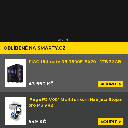
OBLÍBENÉ NA SMARTY.CZ
TIGO Ultimate R5-7500F, 5070 - 1TB 32GB
43 990 KČ
KOUPIT
iPega P5 V001 Multifunkční Nabíjecí Stojan
pro PS VR2
649 KČ
KOUPIT