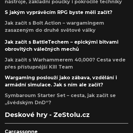
nástroje, základní poučky i pokročilé techniky
S jakým vyprávěcím RPG byste měli začít?
Jak začít s Bolt Action – wargamingem
zasazeným do druhé světové války
Jak začít s BattleTechem – epickými bitvami
obrovitých válečných mechů
Jak začít s Warhammerem 40,000? Cesta vede
přes přístupnější Kill Team
Wargaming poslouží jako zábava, vzdělání i
armádní simulace. Jak s ním ale začít?
Symbaroum Starter Set – cesta, jak začít se
„švédským DnD“?
Deskové hry - ZeStolu.cz
Carcassonne