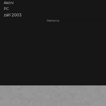
Akční
PC
září 2003