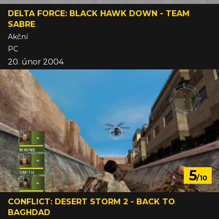
DELTA FORCE: BLACK HAWK DOWN - TEAM
SABRE
Akční
PC
20. únor 2004
5
/10
CONFLICT: DESERT STORM 2 - BACK TO
BAGHDAD