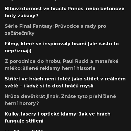
Blbuvzdornost ve hrách: Přínos, nebo betonové
boty zábavy?
Série Final Fantasy: Průvodce a rady pro
začátečníky
Filmy, které se inspirovaly hrami (ale často to
nepřiznají)
Z porodnice do hrobu, Paul Rudd a mateřské
mléko: šílené reklamy herní historie
Střílet ve hrách není totéž jako střílet v reálném
světě – i když si to dost hráčů myslí
Hrůza devětkrát jinak. Znáte tyto přehlížené
herní horory?
Kulky, lasery i optické klamy: Jak ve hrách
funguje střílení