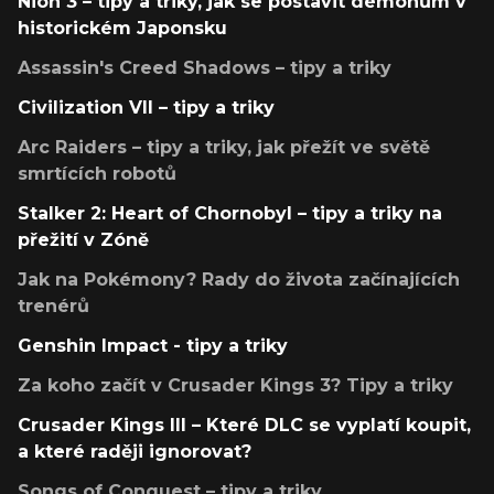
Nioh 3 – tipy a triky, jak se postavit démonům v
historickém Japonsku
Assassin's Creed Shadows – tipy a triky
Civilization VII – tipy a triky
Arc Raiders – tipy a triky, jak přežít ve světě
smrtících robotů
Stalker 2: Heart of Chornobyl – tipy a triky na
přežití v Zóně
Jak na Pokémony? Rady do života začínajících
trenérů
Genshin Impact - tipy a triky
Za koho začít v Crusader Kings 3? Tipy a triky
Crusader Kings III – Které DLC se vyplatí koupit,
a které raději ignorovat?
Songs of Conquest – tipy a triky