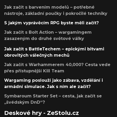
Jak začít s barvením modelů – potřebné
nástroje, základní poučky i pokročilé techniky
S jakým vyprávěcím RPG byste měli začít?
Jak začít s Bolt Action – wargamingem
zasazeným do druhé světové války
Jak začít s BattleTechem – epickými bitvami
obrovitých válečných mechů
Jak začít s Warhammerem 40,000? Cesta vede
přes přístupnější Kill Team
Wargaming poslouží jako zábava, vzdělání i
armádní simulace. Jak s ním ale začít?
Symbaroum Starter Set – cesta, jak začít se
„švédským DnD“?
Deskové hry - ZeStolu.cz