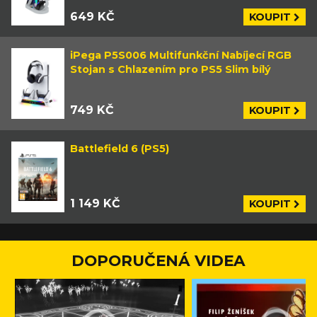
649 KČ
KOUPIT
iPega P5S006 Multifunkční Nabíjecí RGB
Stojan s Chlazením pro PS5 Slim bílý
749 KČ
KOUPIT
Battlefield 6 (PS5)
1 149 KČ
KOUPIT
DOPORUČENÁ VIDEA