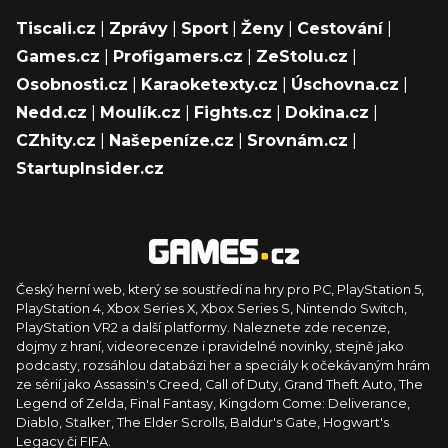
Tiscali.cz
|
Zprávy
|
Sport
|
Ženy
|
Cestování
|
Games.cz
|
Profigamers.cz
|
ZeStolu.cz
|
Osobnosti.cz
|
Karaoketexty.cz
|
Úschovna.cz
|
Nedd.cz
|
Moulík.cz
|
Fights.cz
|
Dokina.cz
|
CZhity.cz
|
Našepeníze.cz
|
Srovnám.cz
|
StartupInsider.cz
Český herní web, který se soustředí na hry pro PC, PlayStation 5,
PlayStation 4, Xbox Series X, Xbox Series S, Nintendo Switch,
PlayStation VR2 a další platformy. Naleznete zde recenze,
dojmy z hraní, videorecenze i pravidelné novinky, stejně jako
podcasty, rozsáhlou databázi her a speciály k očekávaným hrám
ze sérií jako Assassin's Creed, Call of Duty, Grand Theft Auto, The
Legend of Zelda, Final Fantasy, Kingdom Come: Deliverance,
Diablo, Stalker, The Elder Scrolls, Baldur's Gate, Hogwart's
Legacy či FIFA.