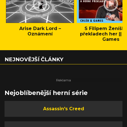
Arise Dark Lord –
S Filipem Ženíšk
Oznámení
překladech her || C
Games
NEJNOVĚJŠÍ ČLÁNKY
Nejoblíbenější herní série
Assassin's Creed