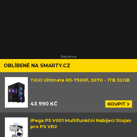
OBLÍBENÉ NA SMARTY.CZ
TIGO Ultimate R5-7500F, 5070 - 1TB 32GB
43 990 KČ
KOUPIT
iPega P5 V001 Multifunkční Nabíjecí Stojan
pro PS VR2