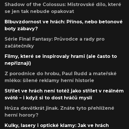
Shadow of the Colossus: Mistrovské dílo, které
se jen tak nebude opakovat
Blbuvzdornost ve hrách: Přínos, nebo betonové
boty zábavy?
Série Final Fantasy: Průvodce a rady pro
začátečníky
Filmy, které se inspirovaly hrami (ale často to
nepřiznají)
Z porodnice do hrobu, Paul Rudd a mateřské
mléko: šílené reklamy herní historie
Střílet ve hrách není totéž jako střílet v reálném
světě – i když si to dost hráčů myslí
Hrůza devětkrát jinak. Znáte tyto přehlížené
herní horory?
Kulky, lasery i optické klamy: Jak ve hrách