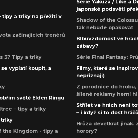
Série Yakuza / Like a D
japonské podsvětí pře
tipy a triky na přežití v
Shadow of the Colossus
tak nebude opakovat
ota začínajících trenérů
Blbuvzdornost ve hrách
zábavy?
 3? Tipy a triky
Série Final Fantasy: P
se vyplatí koupit, a
Filmy, které se inspirov
nepřiznají)
ky
Z porodnice do hrobu,
šílené reklamy herní hi
v obřím světě Elden Ringu
Střílet ve hrách není to
ree – tipy a triky
– i když si to dost hráč
triky
Hrůza devětkrát jinak. 
 the Kingdom - tipy a
horory?