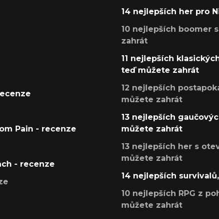
14 nejlepších her pro 
10 nejlepších boomer s
zahrát
11 nejlepších klasickýc
teď můžete zahrát
12 nejlepších postapoka
recenze
můžete zahrát
13 nejlepších gaučových
tom Pain - recenze
můžete zahrát
13 nejlepších her s ot
můžete zahrát
ach - recenze
14 nejlepších survivalů
ze
10 nejlepších RPG z poh
můžete zahrát