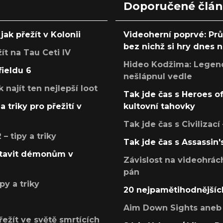
Doporučené člá
jak přežít v Kolonii
Videoherní poprvé: Pr
bez nichž si hry dnes
žít na Tau Ceti IV
Hideo Kodžima: Legendá
fieldu 6
nešlápnul vedle
k najít ten nejlepší loot
Tak jde čas s Heroes o
a triky pro přežití v
kultovní tahovky
Tak jde čas s Civilizací
 tipy a triky
Tak jde čas s Assassin'
postavit démonům v
Závislost na videohrác
pán
py a triky
20 nejpamětihodnějšíc
Aim Down Sights aneb 
přežít ve světě smrtících