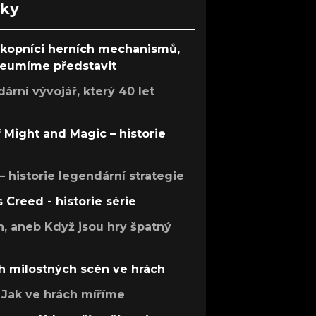
nky
ůkopníci herních mechanismů,
 neumíme představit
rní vývojář, který 40 let
f Might and Magic – historie
 – historie legendární strategie
s Creed - historie série
h, aneb Když jsou hry špatný
h milostných scén ve hrách
Jak ve hrách míříme