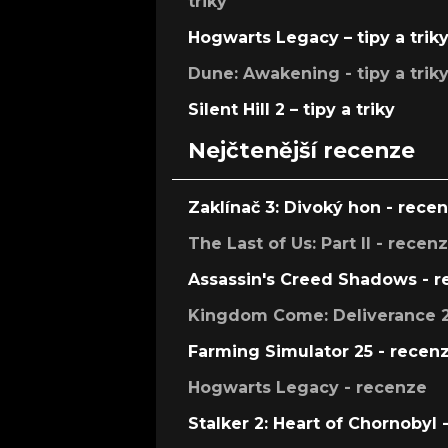
triky
Hogwarts Legacy – tipy a trik
Dune: Awakening - tipy a trik
Silent Hill 2 – tipy a triky
Nejčtenější recenze
Zaklínač 3: Divoký hon - rece
The Last of Us: Part II - recen
Assassin's Creed Shadows - 
Kingdom Come: Deliverance 2
Farming Simulator 25 - recen
Hogwarts Legacy - recenze
Stalker 2: Heart of Chornobyl 