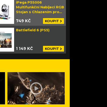
iPega P5S006
Multifunkční Nabíjecí RGB
Stojan s Chlazením pro
PS5 Slim bílý
749 KČ
KOUPIT
Battlefield 6 (PS5)
1 149 KČ
KOUPIT