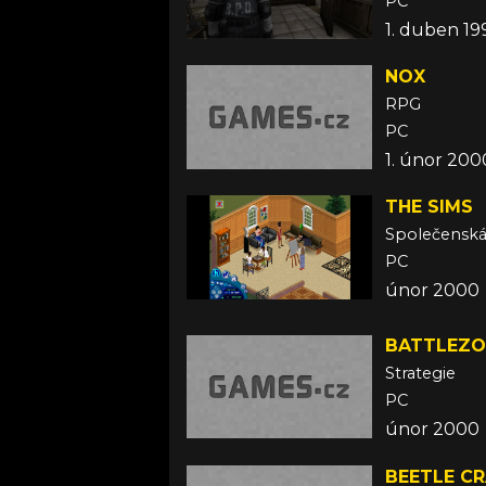
PC
1. duben 19
NOX
RPG
PC
1. únor 200
THE SIMS
Společensk
PC
únor 2000
BATTLEZO
Strategie
PC
únor 2000
BEETLE C