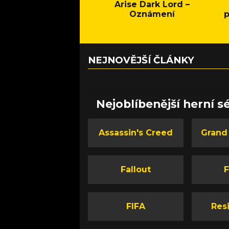
Arise Dark Lord –
Oznámení
p
NEJNOVĚJŠÍ ČLÁNKY
Nejoblíbenější herní sé
Assassin's Creed
Grand
Fallout
F
FIFA
Resi