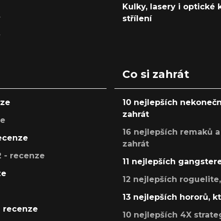
Kulky, lasery i optické
y
střílení
y
Co si zahrát
nze
10 nejlepších nekonečn
zahrát
ze
16 nejlepších remaků a
recenze
zahrát
 - recenze
11 nejlepších gangstere
ze
12 nejlepších roguelite
13 nejlepších hororů, k
- recenze
10 nejlepších 4X strate