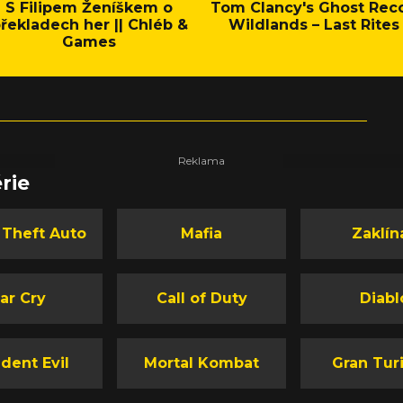
S Filipem Ženíškem o
Tom Clancy's Ghost Rec
řekladech her || Chléb &
Wildlands – Last Rites
Games
rie
 Theft Auto
Mafia
Zaklín
ar Cry
Call of Duty
Diabl
dent Evil
Mortal Kombat
Gran Tur