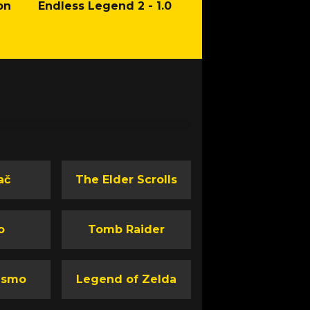
on
Endless Legend 2 - 1.0
Mafia: The Old Co
Man of Honor Ga
ač
The Elder Scrolls
o
Tomb Raider
ismo
Legend of Zelda