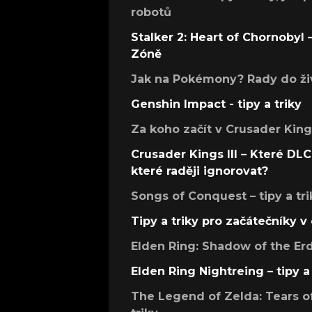
robotů
Stalker 2: Heart of Chornobyl – 
Zóně
Jak na Pokémony? Rady do živ
Genshin Impact - tipy a triky
Za koho začít v Crusader Kings
Crusader Kings III – Které DLC 
které raději ignorovat?
Songs of Conquest – tipy a tri
Tipy a triky pro začátečníky 
Elden Ring: Shadow of the Erdt
Elden Ring Nightreing – tipy a 
The Legend of Zelda: Tears of