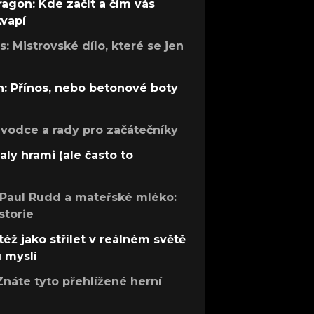
ragon: Kde začít a čím vás
kvapí
: Mistrovské dílo, které se jen
: Přínos, nebo betonové boty
růvodce a rady pro začátečníky
aly hrami (ale často to
 Paul Rudd a mateřské mléko:
storie
též jako střílet v reálném světě
ů myslí
Znáte tyto přehlížené herní