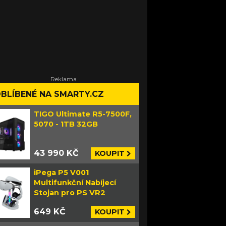
BLÍBENÉ NA SMARTY.CZ
TIGO Ultimate R5-7500F,
5070 - 1TB 32GB
43 990 KČ
KOUPIT
iPega P5 V001
Multifunkční Nabíjecí
Stojan pro PS VR2
649 KČ
KOUPIT