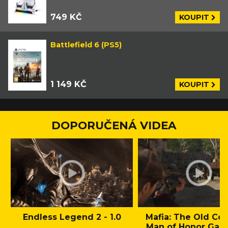
749 KČ
KOUPIT
Battlefield 6 (PS5)
1 149 KČ
KOUPIT
DOPORUČENÁ VIDEA
Endless Legend 2 - 1.0
Mafia: The Old Cou
Man of Honor Gam