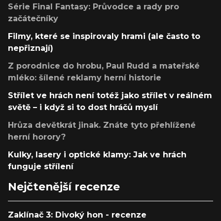
Série Final Fantasy: Průvodce a rady pro
začátečníky
Filmy, které se inspirovaly hrami (ale často to
nepřiznají)
Z porodnice do hrobu, Paul Rudd a mateřské
mléko: šílené reklamy herní historie
Střílet ve hrách není totéž jako střílet v reálném
světě – i když si to dost hráčů myslí
Hrůza devětkrát jinak. Znáte tyto přehlížené
herní horory?
Kulky, lasery i optické klamy: Jak ve hrách
funguje střílení
Nejčtenější recenze
Zaklínač 3: Divoký hon - recenze