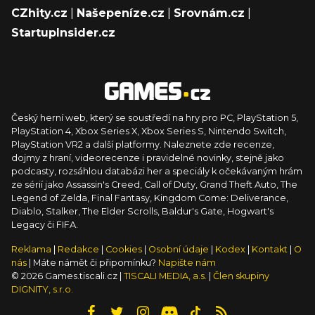
CZhity.cz
|
Našepeníze.cz
|
Srovnám.cz
|
StartupInsider.cz
Český herní web, který se soustředí na hry pro PC, PlayStation 5,
PlayStation 4, Xbox Series X, Xbox Series S, Nintendo Switch,
PlayStation VR2 a další platformy. Naleznete zde recenze,
dojmy z hraní, videorecenze i pravidelné novinky, stejně jako
podcasty, rozsáhlou databázi her a speciály k očekávaným hrám
ze sérií jako Assassin's Creed, Call of Duty, Grand Theft Auto, The
Legend of Zelda, Final Fantasy, Kingdom Come: Deliverance,
Diablo, Stalker, The Elder Scrolls, Baldur's Gate, Hogwart's
Legacy či FIFA.
Reklama
|
Redakce
|
Cookies
|
Osobní údaje
|
Kodex
|
Kontakt
|
O
nás
| Máte námět či připomínku?
Napište nám
© 2026 Games.tiscali.cz |
TISCALI MEDIA, a.s.
|
Člen skupiny
DIGNITY, s.r.o.