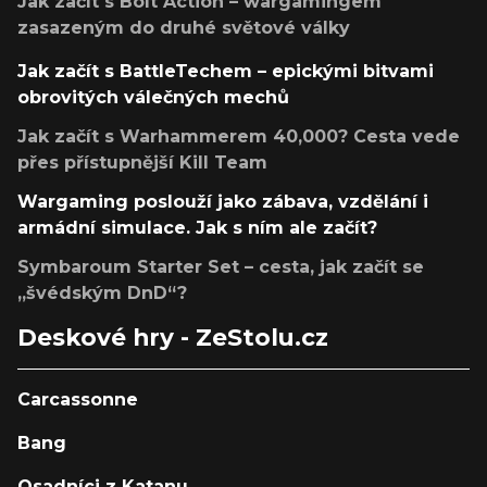
Jak začít s Bolt Action – wargamingem
zasazeným do druhé světové války
Jak začít s BattleTechem – epickými bitvami
obrovitých válečných mechů
Jak začít s Warhammerem 40,000? Cesta vede
přes přístupnější Kill Team
Wargaming poslouží jako zábava, vzdělání i
armádní simulace. Jak s ním ale začít?
Symbaroum Starter Set – cesta, jak začít se
„švédským DnD“?
Deskové hry - ZeStolu.cz
Carcassonne
Bang
Osadníci z Katanu