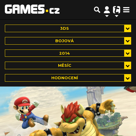
3DS
BOJOVÁ
2014
MĚSÍC
HODNOCENÍ