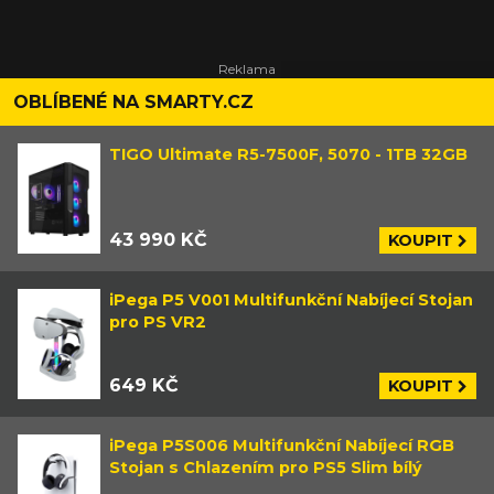
OBLÍBENÉ NA SMARTY.CZ
TIGO Ultimate R5-7500F, 5070 - 1TB 32GB
43 990 KČ
KOUPIT
iPega P5 V001 Multifunkční Nabíjecí Stojan
pro PS VR2
649 KČ
KOUPIT
iPega P5S006 Multifunkční Nabíjecí RGB
Stojan s Chlazením pro PS5 Slim bílý