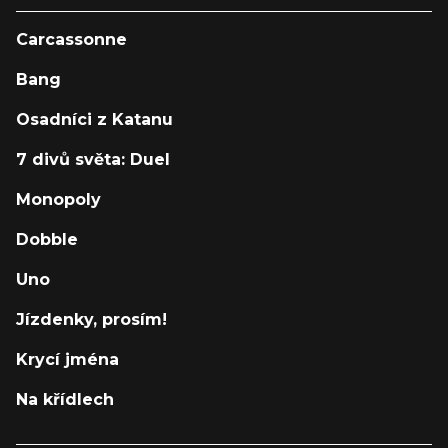
Carcassonne
Bang
Osadníci z Katanu
7 divů světa: Duel
Monopoly
Dobble
Uno
Jízdenky, prosím!
Krycí jména
Na křídlech