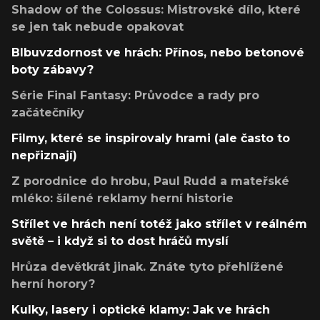
Shadow of the Colossus: Mistrovské dílo, které
se jen tak nebude opakovat
Blbuvzdornost ve hrách: Přínos, nebo betonové
boty zábavy?
Série Final Fantasy: Průvodce a rady pro
začátečníky
Filmy, které se inspirovaly hrami (ale často to
nepřiznají)
Z porodnice do hrobu, Paul Rudd a mateřské
mléko: šílené reklamy herní historie
Střílet ve hrách není totéž jako střílet v reálném
světě – i když si to dost hráčů myslí
Hrůza devětkrát jinak. Znáte tyto přehlížené
herní horory?
Kulky, lasery i optické klamy: Jak ve hrách