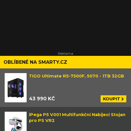
OBLÍBENÉ NA SMARTY.CZ
TIGO Ultimate R5-7500F, 5070 - 1TB 32GB
43 990 KČ
KOUPIT
iPega P5 V001 Multifunkční Nabíjecí Stojan
pro PS VR2