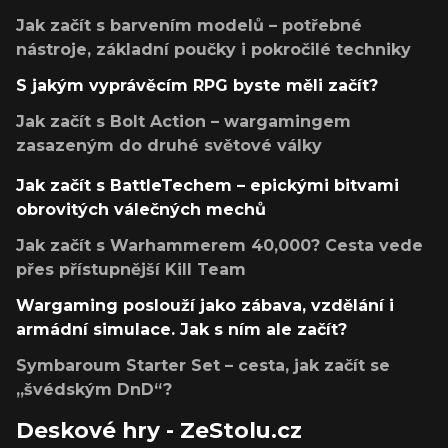
Jak začít s barvením modelů – potřebné
nástroje, základní poučky i pokročilé techniky
S jakým vyprávěcím RPG byste měli začít?
Jak začít s Bolt Action – wargamingem
zasazeným do druhé světové války
Jak začít s BattleTechem – epickými bitvami
obrovitých válečných mechů
Jak začít s Warhammerem 40,000? Cesta vede
přes přístupnější Kill Team
Wargaming poslouží jako zábava, vzdělání i
armádní simulace. Jak s ním ale začít?
Symbaroum Starter Set – cesta, jak začít se
„švédským DnD“?
Deskové hry - ZeStolu.cz