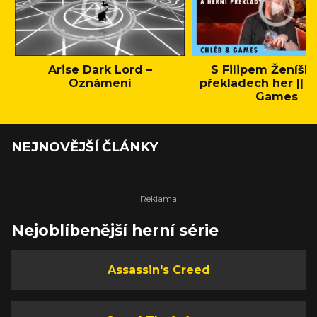
Arise Dark Lord –
S Filipem Ženíšk
Oznámení
překladech her || C
Games
NEJNOVĚJŠÍ ČLÁNKY
Nejoblíbenější herní série
Assassin's Creed