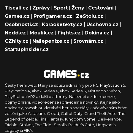
Tiscali.cz
|
Zprávy
|
Sport
|
Ženy
|
Cestování
|
Games.cz
|
Profigamers.cz
|
ZeStolu.cz
|
Osobnosti.cz
|
Karaoketexty.cz
|
Úschovna.cz
|
Nedd.cz
|
Moulík.cz
|
Fights.cz
|
Dokina.cz
|
CZhity.cz
|
Našepeníze.cz
|
Srovnám.cz
|
StartupInsider.cz
Český herní web, který se soustředí na hry pro PC, PlayStation 5,
PlayStation 4, Xbox Series X, Xbox Series S, Nintendo Switch,
PlayStation VR2 a další platformy. Naleznete zde recenze,
dojmy z hraní, videorecenze i pravidelné novinky, stejně jako
podcasty, rozsáhlou databázi her a speciály k očekávaným hrám
ze sérií jako Assassin's Creed, Call of Duty, Grand Theft Auto, The
Legend of Zelda, Final Fantasy, Kingdom Come: Deliverance,
Diablo, Stalker, The Elder Scrolls, Baldur's Gate, Hogwart's
Legacy či FIFA.