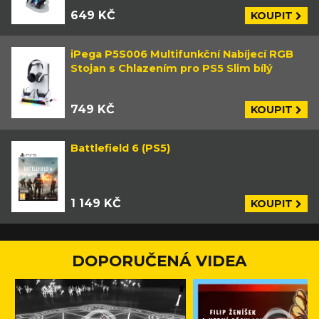
649 KČ
KOUPIT
iPega P5S006 Multifunkční Nabíjecí RGB
Stojan s Chlazením pro PS5 Slim bílý
749 KČ
KOUPIT
Battlefield 6 (PS5)
1 149 KČ
KOUPIT
DOPORUČENÁ VIDEA