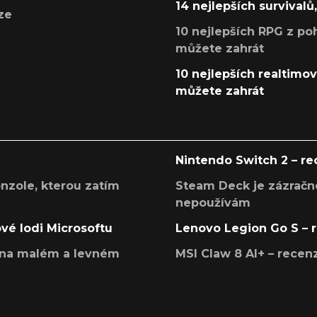
14 nejlepších survivalů
ze
10 nejlepších RPG z poh
můžete zahrát
10 nejlepších realtimový
můžete zahrát
Nintendo Switch 2 – r
onzole, kterou zatím
Steam Deck je zázračné
nepoužívám
ové lodi Microsoftu
Lenovo Legion Go S – 
í na malém a levném
MSI Claw 8 AI+ – rece