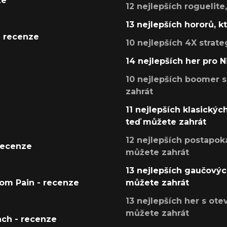
ze
12 nejlepších roguelite
13 nejlepších hororů, k
- recenze
10 nejlepších 4X strate
14 nejlepších her pro 
10 nejlepších boomer s
zahrát
11 nejlepších klasickýc
teď můžete zahrát
12 nejlepších postapoka
recenze
můžete zahrát
13 nejlepších gaučových
tom Pain - recenze
můžete zahrát
13 nejlepších her s ot
můžete zahrát
ach - recenze