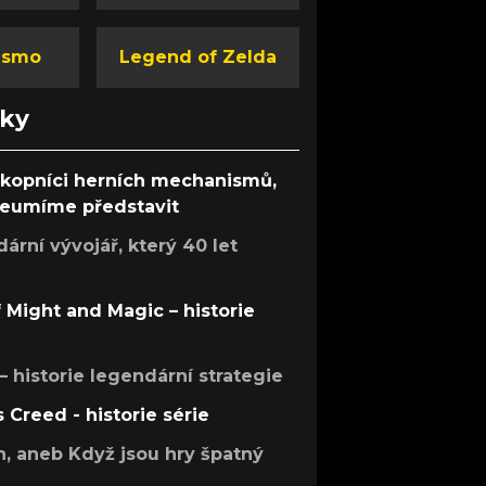
ismo
Legend of Zelda
nky
ůkopníci herních mechanismů,
 neumíme představit
rní vývojář, který 40 let
f Might and Magic – historie
 – historie legendární strategie
s Creed - historie série
h, aneb Když jsou hry špatný