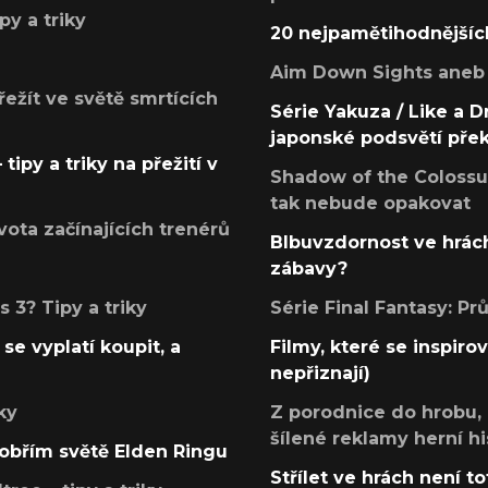
py a triky
20 nejpamětihodnějšíc
Aim Down Sights aneb 
přežít ve světě smrtících
Série Yakuza / Like a D
japonské podsvětí pře
tipy a triky na přežití v
Shadow of the Colossus
tak nebude opakovat
ota začínajících trenérů
Blbuvzdornost ve hrách
zábavy?
 3? Tipy a triky
Série Final Fantasy: P
se vyplatí koupit, a
Filmy, které se inspirov
nepřiznají)
ky
Z porodnice do hrobu,
šílené reklamy herní hi
v obřím světě Elden Ringu
Střílet ve hrách není to