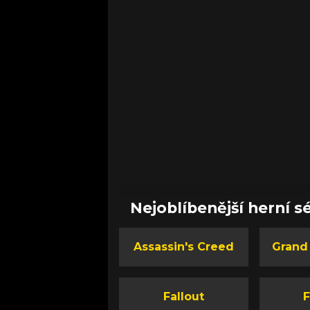
Nejoblíbenější herní sé
Assassin's Creed
Grand
Fallout
F