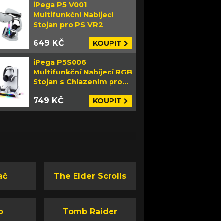
iPega P5 V001
Multifunkční Nabíjecí
Stojan pro PS VR2
649 KČ
KOUPIT
iPega P5S006
Multifunkční Nabíjecí RGB
Stojan s Chlazením pro
PS5 Slim bílý
749 KČ
KOUPIT
ač
The Elder Scrolls
o
Tomb Raider