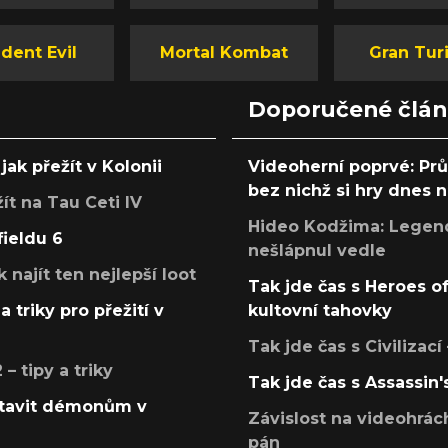
dent Evil
Mortal Kombat
Gran Tur
Doporučené člá
jak přežít v Kolonii
Videoherní poprvé: Pr
bez nichž si hry dnes
žít na Tau Ceti IV
Hideo Kodžima: Legendá
fieldu 6
nešlápnul vedle
k najít ten nejlepší loot
Tak jde čas s Heroes o
a triky pro přežití v
kultovní tahovky
Tak jde čas s Civilizací
 tipy a triky
Tak jde čas s Assassin'
postavit démonům v
Závislost na videohrác
pán