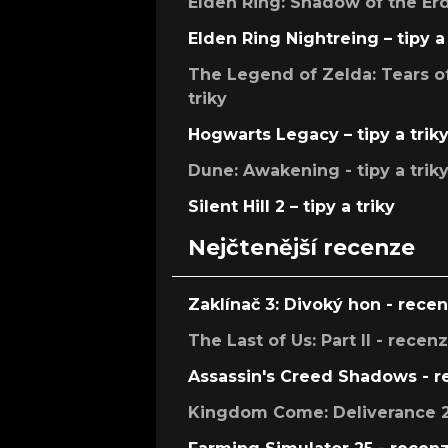
Elden Ring: Shadow of the Erdt
Elden Ring Nightreing – tipy a 
The Legend of Zelda: Tears of
triky
Hogwarts Legacy – tipy a trik
Dune: Awakening - tipy a trik
Silent Hill 2 – tipy a triky
Nejčtenější recenze
Zaklínač 3: Divoký hon - rece
The Last of Us: Part II - recen
Assassin's Creed Shadows - 
Kingdom Come: Deliverance 2