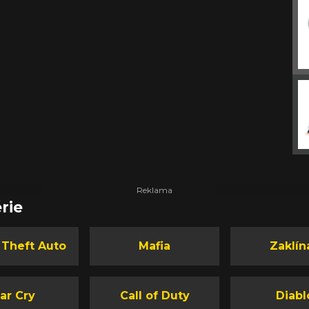
rie
 Theft Auto
Mafia
Zaklín
ar Cry
Call of Duty
Diabl