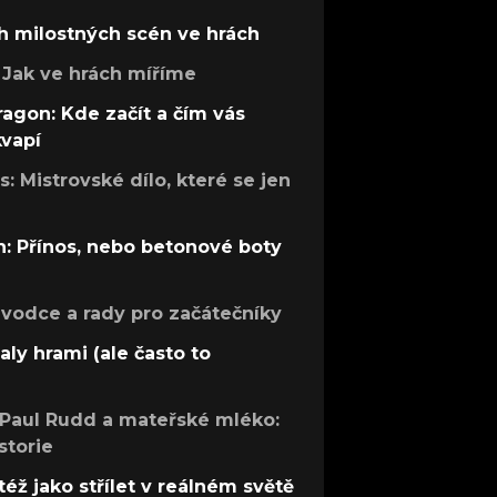
h milostných scén ve hrách
Jak ve hrách míříme
ragon: Kde začít a čím vás
kvapí
: Mistrovské dílo, které se jen
: Přínos, nebo betonové boty
růvodce a rady pro začátečníky
aly hrami (ale často to
 Paul Rudd a mateřské mléko:
storie
též jako střílet v reálném světě