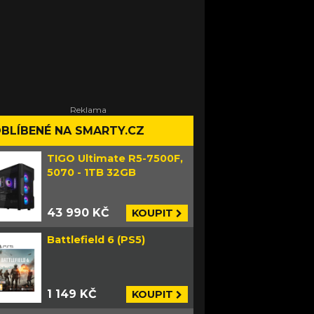
BLÍBENÉ NA SMARTY.CZ
TIGO Ultimate R5-7500F,
5070 - 1TB 32GB
43 990 KČ
KOUPIT
Battlefield 6 (PS5)
1 149 KČ
KOUPIT