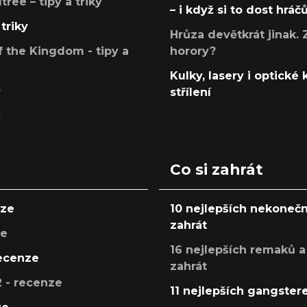
ree – tipy a triky
– i když si to dost hráč
triky
Hrůza devětkrát jinak. 
 the Kingdom - tipy a
horory?
Kulky, lasery i optické
y
střílení
y
Co si zahrát
nze
10 nejlepších nekonečn
zahrát
ze
16 nejlepších remaků a
recenze
zahrát
 - recenze
11 nejlepších gangstere