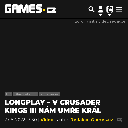
zdroj: vlastní video redakce
PC
PlayStation 5
Xbox Series
LONGPLAY – V CRUSADER
KINGS III NÁM UMŘE KRÁL
27. 5. 2022 13:30 |
Video
| autor:
Redakce Games.cz
|