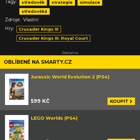
Tagy:
středověk
strategie
simulace
středověká
Zdroje:
Vlastní
Hry:
Crusader Kings III
Crusader Kings III: Royal Court
OBLÍBENÉ NA SMARTY.CZ
Jurassic World Evolution 2 (PS4)
599 KČ
KOUPIT
LEGO Worlds (PS4)