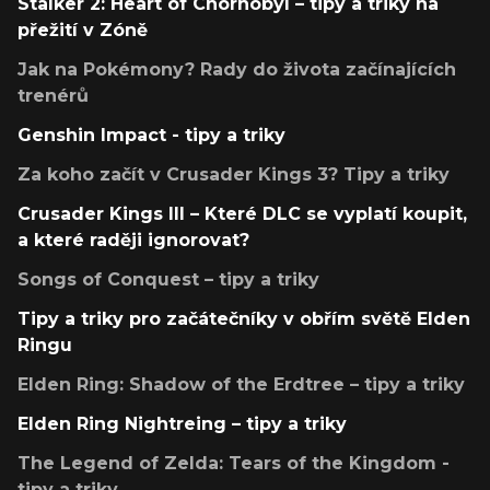
Stalker 2: Heart of Chornobyl – tipy a triky na
přežití v Zóně
Jak na Pokémony? Rady do života začínajících
trenérů
Genshin Impact - tipy a triky
Za koho začít v Crusader Kings 3? Tipy a triky
Crusader Kings III – Které DLC se vyplatí koupit,
a které raději ignorovat?
Songs of Conquest – tipy a triky
Tipy a triky pro začátečníky v obřím světě Elden
Ringu
Elden Ring: Shadow of the Erdtree – tipy a triky
Elden Ring Nightreing – tipy a triky
The Legend of Zelda: Tears of the Kingdom -
tipy a triky