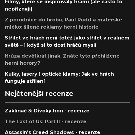
Filmy, které se inspirovaly hrami (ale často to
nepřiznají)
Z porodnice do hrobu, Paul Rudd a mateřské
mléko: šílené reklamy herní historie
Střílet ve hrách není totéž jako střílet v reálném
světě – i když si to dost hráčů myslí
Hrůza devětkrát jinak. Znáte tyto přehlížené
herní horory?
Kulky, lasery i optické klamy: Jak ve hrách
funguje střílení
Nejčtenější recenze
Zaklínač 3: Divoký hon - recenze
The Last of Us: Part II - recenze
Assassin's Creed Shadows - recenze