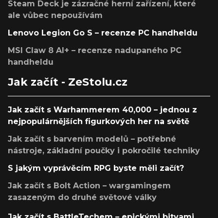
Steam Deck je zázračné herní zařízení, které
ale vůbec nepoužívám
Lenovo Legion Go S – recenze PC handheldu
MSI Claw 8 AI+ – recenze nadupaného PC
handheldu
Jak začít - ZeStolu.cz
Jak začít s Warhammerem 40,000 – jednou z
nejpopulárnějších figurkových her na světě
Jak začít s barvením modelů – potřebné
nástroje, základní poučky i pokročilé techniky
S jakým vyprávěcím RPG byste měli začít?
Jak začít s Bolt Action – wargamingem
zasazeným do druhé světové války
Jak začít s BattleTechem – epickými bitvami