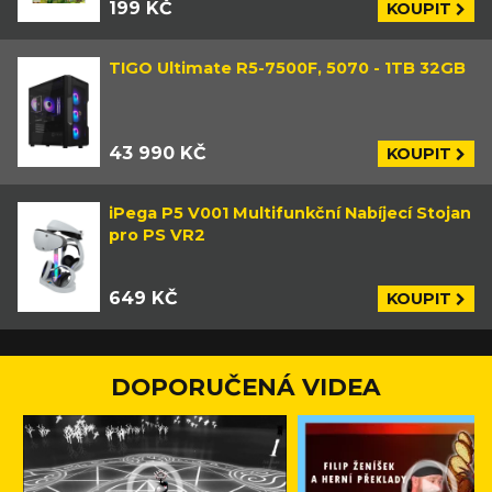
199 KČ
KOUPIT
TIGO Ultimate R5-7500F, 5070 - 1TB 32GB
43 990 KČ
KOUPIT
iPega P5 V001 Multifunkční Nabíjecí Stojan
pro PS VR2
649 KČ
KOUPIT
DOPORUČENÁ VIDEA