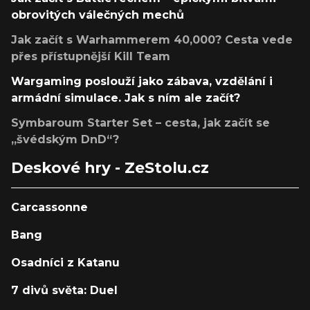
obrovitých válečných mechů
Jak začít s Warhammerem 40,000? Cesta vede
přes přístupnější Kill Team
Wargaming poslouží jako zábava, vzdělání i
armádní simulace. Jak s ním ale začít?
Symbaroum Starter Set – cesta, jak začít se
„švédským DnD“?
Deskové hry - ZeStolu.cz
Carcassonne
Bang
Osadníci z Katanu
7 divů světa: Duel