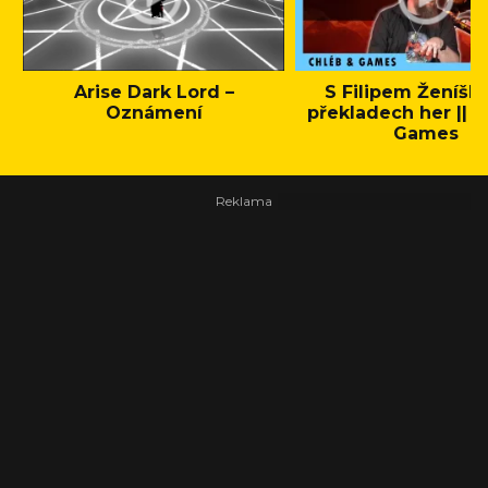
Arise Dark Lord –
S Filipem Ženíšk
Oznámení
překladech her || C
Games