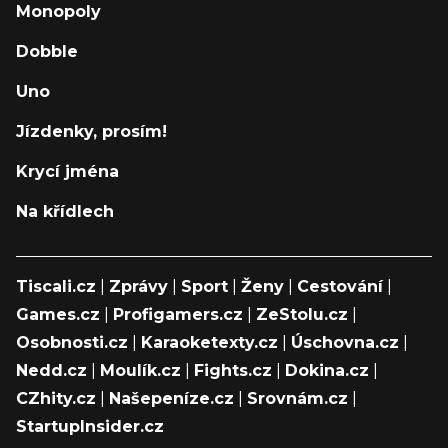
Monopoly
Dobble
Uno
Jízdenky, prosím!
Krycí jména
Na křídlech
Tiscali.cz
|
Zprávy
|
Sport
|
Ženy
|
Cestování
|
Games.cz
|
Profigamers.cz
|
ZeStolu.cz
|
Osobnosti.cz
|
Karaoketexty.cz
|
Úschovna.cz
|
Nedd.cz
|
Moulík.cz
|
Fights.cz
|
Dokina.cz
|
CZhity.cz
|
Našepeníze.cz
|
Srovnám.cz
|
StartupInsider.cz