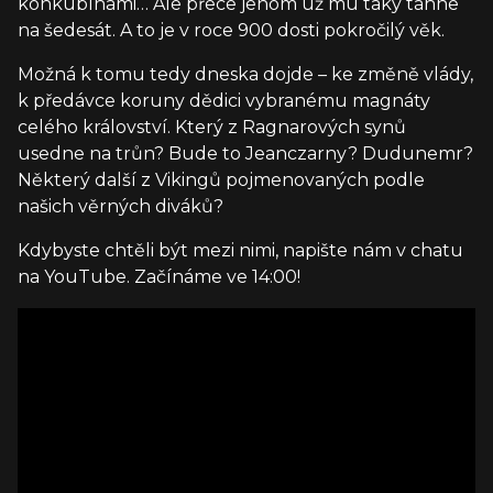
konkubínami… Ale přece jenom už mu taky táhne
na šedesát. A to je v roce 900 dosti pokročilý věk.
Možná k tomu tedy dneska dojde – ke změně vlády,
k předávce koruny dědici vybranému magnáty
celého království. Který z Ragnarových synů
usedne na trůn? Bude to Jeanczarny? Dudunemr?
Některý další z Vikingů pojmenovaných podle
našich věrných diváků?
Kdybyste chtěli být mezi nimi, napište nám v chatu
na YouTube. Začínáme ve 14:00!