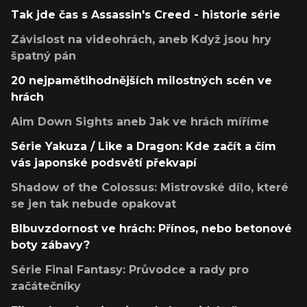
Tak jde čas s Assassin's Creed - historie série
Závislost na videohrách, aneb Když jsou hry
špatný pán
20 nejpamětihodnějších milostných scén ve
hrách
Aim Down Sights aneb Jak ve hrách míříme
Série Yakuza / Like a Dragon: Kde začít a čím
vás japonské podsvětí překvapí
Shadow of the Colossus: Mistrovské dílo, které
se jen tak nebude opakovat
Blbuvzdornost ve hrách: Přínos, nebo betonové
boty zábavy?
Série Final Fantasy: Průvodce a rady pro
začátečníky