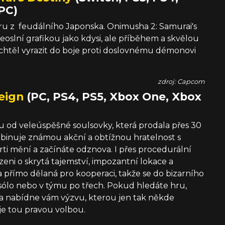
PC)
ru z feudálního Japonska. Onimusha 2: Samurai's
oslní grafikou jako kdysi, ale příběhem a skvělou
nechtěl vyrazit do boje proti doslovnému démonovi
zdroj: Capcom
eign
(PC, PS4, PS5, Xbox One, Xbox
 od veleúspěšné soulsovky, která prodala přes 30
mbinuje známou akční a obtížnou hratelnost s
mrti mění a začínáte odznova. I přes procedurální
i o skrytá tajemství, impozantní lokace a
 přímo dělaná pro kooperaci, takže se do bizarního
sólo nebo v týmu po třech. Pokud hledáte hru,
 a nabídne vám výzvu, kterou jen tak někde
je tou pravou volbou.