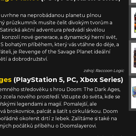
s uvrhne na neprobádanou planetu plnou
žný průzkumník musíte čelit divokým tvorům a
. Satirická akční adventura předvádí skvělou
u konzolí nové generace, a dynamický herní svět,
 S bohatým příběhem, který vás vtáhne do děje, a
áteli, je Revenge of the Savage Planet ideální
tí a dobrodružství.
zdroj: Raccoon Logic
ges
(PlayStation 5, PC, Xbox Series)
 temného středověku s hrou Doom: The Dark Ages,
do zcela nového prostředí. Vstupte do světa, kde se
ířskými legendami a magií. Pomalejší, ale
vá brokovnice, palcát a šatít s cirkulárkou. Doom
pořádně okořenit drtí z lebek. Zalítáme si také na
ných počátků příběhu o Doomslayerovi.