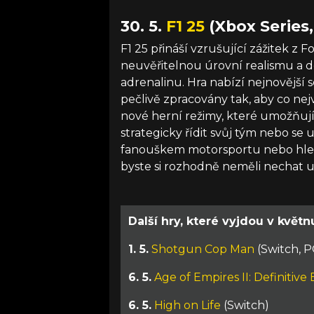
30. 5.
F1 25
(Xbox Series,
F1 25 přináší vzrušující zážitek z 
neuvěřitelnou úrovní realismu a de
adrenalinu. Hra nabízí nejnovější s
pečlivě zpracovány tak, aby co nej
nové herní režimy, které umožňují
strategicky řídit svůj tým nebo se 
fanouškem motorsportu nebo hledáte
byste si rozhodně neměli nechat uj
Další hry, které vyjdou v květn
1. 5.
Shotgun Cop Man
(Switch, P
6. 5.
Age of Empires II: Definitive 
6. 5.
High on Life
(Switch)