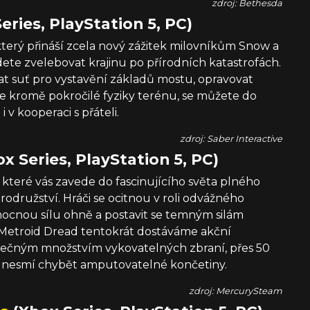
zdroj: Bethesda
eries, PlayStation 5, PC)
který přináší zcela nový zážitek milovníkům Snow a
e zvelebovat krajinu po přírodních katastrofách.
vat suť pro vystavění základů mostu, opravovat
, že kromě pokročilé fyziky terénu, se můžete do
i v kooperaci s přáteli.
zdroj: Saber Interactive
x Series, PlayStation 5, PC)
, které vás zavede do fascinujícího světa plného
družství. Hráči se ocitnou v roli odvážného
mocnou sílu ohně a postavit se temným silám
 Metroid Dread tentokrát dostáváme akční
tečným množstvím vykovatelných zbraní, přes 50
 nesmí chybět amputovatelné končetiny.
zdroj: MercurySteam