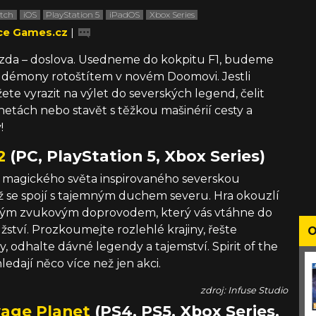
tch
iOS
PlayStation 5
iPadOS
Xbox Series
ce Games.cz
|
ízda – doslova. Usedneme do kokpitu F1, budeme
it démony rotoštítem v novém Doomovi. Jestli
te vyrazit na výlet do severských legend, čelit
tách nebo stavět s těžkou mašinérií cesty a
!
2
(PC, PlayStation 5, Xbox Series)
do magického světa inspirovaného severskou
jež se spojí s tajemným duchem severu. Hra okouzlí
kým zvukovým doprovodem, který vás vtáhne do
ství. Prozkoumejte rozlehlé krajiny, řešte
O
, odhalte dávné legendy a tajemství. Spirit of the
hledají něco více než jen akci.
zdroj: Infuse Studio
vage Planet
(PS4, PS5, Xbox Series,