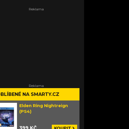
BLÍBENÉ NA SMARTY.CZ
Elden Ring Nightreign
(PS4)
399 KČ
KOUPIT