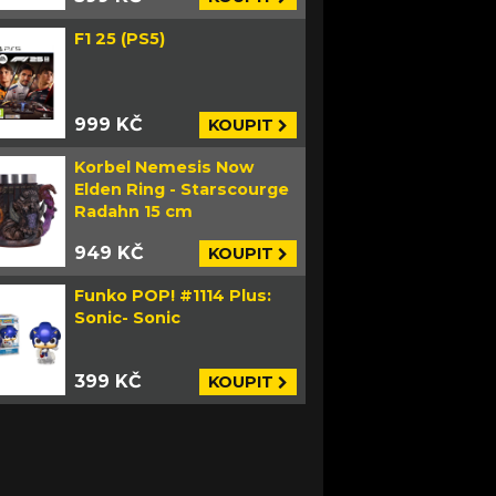
F1 25 (PS5)
999 KČ
KOUPIT
Korbel Nemesis Now
Elden Ring - Starscourge
Radahn 15 cm
949 KČ
KOUPIT
Funko POP! #1114 Plus:
Sonic- Sonic
399 KČ
KOUPIT