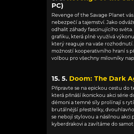
PC)
Revenge of the Savage Planet vá
nebezpečí a tajemství. Jako odvá
odhalit záhady fascinujícího světa
grafiku, která plně využívá výkon
který reaguje na vaše rozhodnutí.
možností kooperativního hraní s př
volbou pro všechny milovníky napě
15. 5.
Doom: The Dark A
Připravte se na epickou cestu do
která přináší ikonickou akci série 
démoni a temné síly prolínají s ryt
brutálnější přestřelky, dvouhlavňo
se nebojí stylovou a násilnou akci 
kyberdrakovi a zavítáme do samot