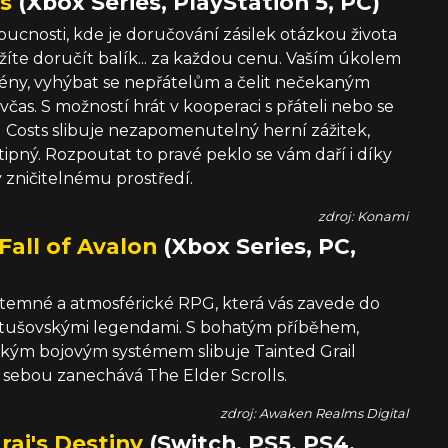
ts
(Xbox Series, PlayStation 5, PC)
oucnosti, kde je doručování zásilek otázkou života
snažíte doručít balík... za každou cenu. Vaším úkolem
ny, vyhýbat se nepřátelům a čelit nečekaným
včas. S možností hrát v kooperaci s přáteli nebo se
ll Costs slibuje nezapomenutelný herní zážitek,
tipný. Rozpoutat to pravé peklo se vám daří i díky
y zničitelnému prostředí.
zdroj: Konami
 Fall of Avalon
(Xbox Series, PC,
je temné a atmosférické RPG, která vás zavede do
rtušovskými legendami. S bohatým příběhem,
kým bojovým systémem slibuje Tainted Grail
a sebou zanechává The Elder Scrolls.
zdroj: Awaken Realms Digital
ai's Destiny
(Switch, PS5, PS4,