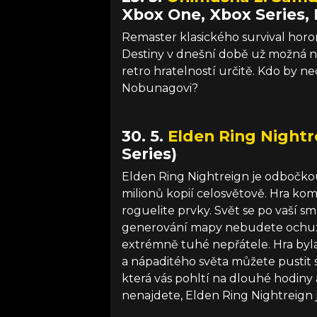
Xbox One, Xbox Series, 
Remaster klasického survival horo
Destiny v dnešní době už možná ne
retro hratelností určitě. Kdo by 
Nobunagovi?
30. 5.
Elden Ring Nightr
Series)
Elden Ring Nightreign je odbočkou
milionů kopií celosvětově. Hra ko
roguelite prvky. Svět se po vaší s
generování mapy nebudete ochuzen
extrémně tuhé nepřátele. Hra byla
a nápaditého světa můžete pustit 
která vás pohltí na dlouhé hodiny
nenajdete, Elden Ring Nightreign 