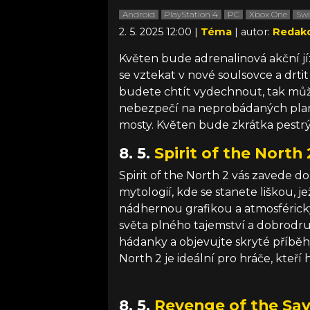
Android
PlayStation 4
PC
Xbox One
Swi
2. 5. 2025 12:00 |
Téma
| autor:
Redak
Květen bude adrenalinová akční j
se vztekat v nové soulsovce a drt
budete chtít vydechnout, tak může
nebezpečí na neprobádaných plane
mosty. Květen bude zkrátka pestrý
8. 5.
Spirit of the North 
Spirit of the North 2 vás zavede 
mytologií, kde se stanete liškou, 
nádhernou grafikou a atmosféric
světa plného tajemství a dobrodruž
hádanky a objevujte skryté příběhy
North 2 je ideální pro hráče, kteří 
8. 5.
Revenge of the Sa