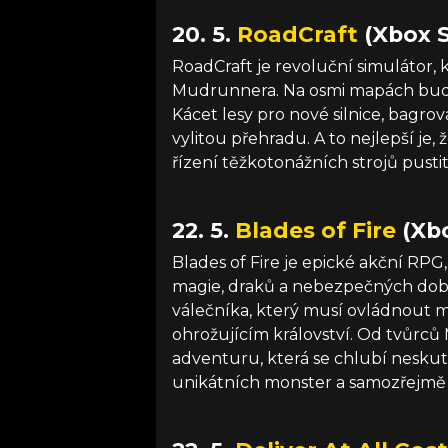
20. 5.
RoadCraft
(Xbox S
RoadCraft je revoluční simulátor, 
Mudrunnera. Na osmi mapách budet
Kácet lesy pro nové silnice, bagro
vylitou přehradu. A to nejlepší je
řízení těžkotonážních strojů pustit 
22. 5.
Blades of Fire
(Xbo
Blades of Fire je epické akční RPG
magie, draků a nebezpečných dobro
válečníka, který musí ovládnout 
ohrožujícím království. Od tvůrců
adventuru, která se chlubí nesku
unikátních monster a samozřejmě