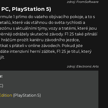
zdroj: FromSoftware
 PC, PlayStation 5)
Formule 1 přímo do vašeho obývacího pokoje, a to s
tailů, které vás vtáhnou do světa rychlosti a
ezónu s aktuálními týmy, vozy a tratěmi, které jsou
věrněji odrážely skutečné závody. F1 25 také přináší
 hráčům prožít kariéru závodního jezdce,
utkat s přáteli v online závodech. Pokud jste
 intenzivní herní zážitek, F1 25 je titul, který
ít.
zdroj: Electronic Arts
u:
C)
Edition
(PlayStation 5)