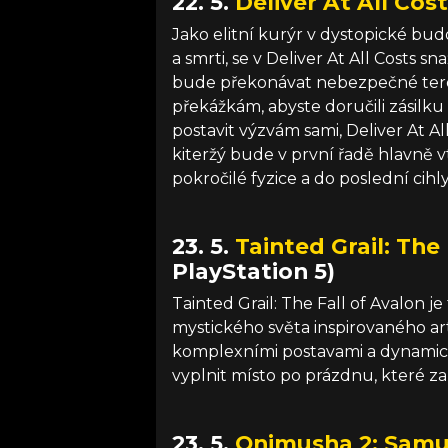
22. 5.
Deliver At All Cos
Jako elitní kurýr v dystopické bud
a smrti, se v Deliver At All Costs 
bude překonávat nebezpečné teré
překážkám, abyste doručili zásilku 
postavit výzvám sami, Deliver At A
kiteržý bude v první řadě hlavně v
pokročilé fyzice a do poslední cihl
23. 5.
Tainted Grail: The
PlayStation 5)
Tainted Grail: The Fall of Avalon 
mystického světa inspirovaného a
komplexními postavami a dynamic
vyplnit místo po prázdnu, které z
23. 5.
Onimusha 2: Samur