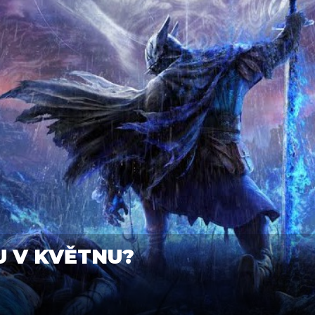
U V KVĚTNU?