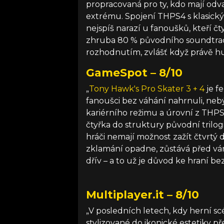
propracovaná pro ty, kdo mají o
extrému. Spojení THPS4 s klasick
nejspíš narazí u fanoušků, kteří čt
zhruba 80 % původního soundtrac
rozhodnutím, zvlášť když právě hud
GameSpot – 8/10
„
Tony Hawk's Pro Skater 3 + 4
je f
fanoušci bez váhání nahrnuli, ne
kariérního režimu a úrovní z THP
čtyřka do struktury původní trilogi
hráči nemají možnost zažít čtvrtý d
zklamání opadne, zůstává před vám
dřív – a to už je důvod ke hraní be
Multiplayer.it – 8/10
„V posledních letech, kdy herní s
stylizované do ikonické estetiky př