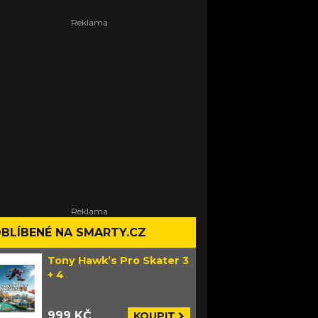
BLÍBENÉ NA SMARTY.CZ
Tony Hawk’s Pro Skater 3
+ 4
999 KČ
KOUPIT