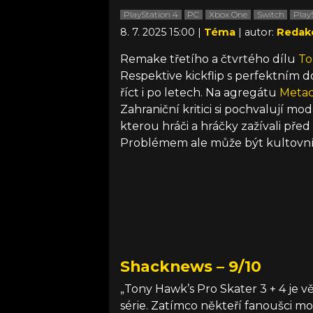
PlayStation 4
PC
Xbox One
Switch
Play
8. 7. 2025 15:00 |
Téma
| autor:
Redak
Remake třetího a čtvrtého dílu
To
Respektive kickflip s perfektním
říct i po letech. Na agregátu
Metacr
Zahraniční kritici si pochvalují mod
kterou hráči a hráčky zažívali před v
Problémem ale může být kultovní 
Shacknews – 9/10
„Tony Hawk’s Pro Skater 3 + 4 je 
série. Zatímco někteří fanoušci m