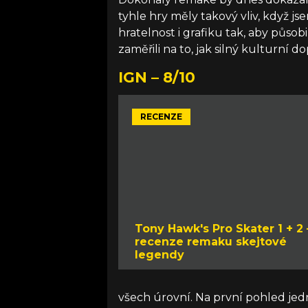
tyhle hry měly takový vliv, když js
hratelnost i grafiku tak, aby působil
zaměřili na to, jak silný kulturní d
IGN – 8/10
RECENZE
Tony Hawk's Pro Skater 1 + 2 
recenze remaku skejtové
legendy
všech úrovní. Na první pohled je