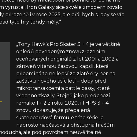
em vyrůstal. Iron Galaxy sice skvěle zmodernizovalo
y přirozeně i v roce 2025, ale přál bych si, aby se víc
opad tyto hry tehdy měly.“
„Tony Hawk’s Pro Skater 3 + 4 je ve většině
ohledů povedeným znovuzrozením
oceňovaných originálů z let 2001 a 2002 a
zároveň vítanou časovou kapslí, která
připomíná to nejlepší ze zlaté éry her na
začátku nového tisíciletí – doby před
mikrotransakcemi a battle passy, které
všechno zkazily. Stejně jako předchozí
–
remake 1 + 2 z roku 2020, i THPS 3 + 4
znovu dokazuje, že přepálená
skateboardová formule této série je
naprosto nadčasová a přístupná hráčům
dnoduchá, ale pod povrchem neuvěřitelně