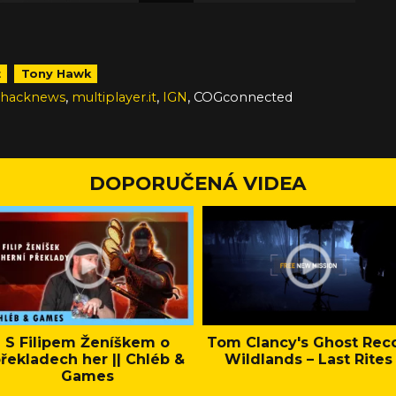
t
Tony Hawk
,
,
,
Shacknews
multiplayer.it
IGN
COGconnected
DOPORUČENÁ VIDEA
S Filipem Ženíškem o
Tom Clancy's Ghost Rec
řekladech her || Chléb &
Wildlands – Last Rites
Games