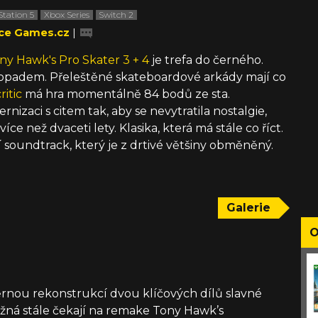
Station 5
Xbox Series
Switch 2
ce Games.cz
|
ny Hawk's Pro Skater 3 + 4
je trefa do černého.
 dopadem. Přeleštěné skateboardové arkády mají co
itic
má hra momentálně 84 bodů ze sta.
ernizaci s citem tak, aby se nevytratila nostalgie,
íce než dvaceti lety. Klasika, která má stále co říct.
soundtrack, který je z drtivé většiny obměněný.
Galerie
O
věrnou rekonstrukcí dvou klíčových dílů slavné
ožná stále čekají na remake Tony Hawk’s