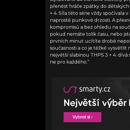
přenést hráče zpátky do dětských l
+ 4. Síla této série vždy spočívala
naprosté punkové drzosti. A přesně 
kompromisů a bez ohledu na souča
pokud nemáte tolik času, nebo jste
prvních minut ucítíte drobé nepo
současnosti a co je těžké vysvětli
největší slabinou THPS 3 + 4: dívá
ne pro každého.“