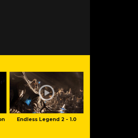
on
Endless Legend 2 - 1.0
Mafia: The Old Co
Man of Honor Ga