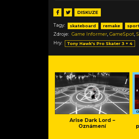
DISKUZE
Tagy:
skateboard
remake
spor
,
,
Zdroje:
Game Informer
GameSpot
Hry:
Tony Hawk's Pro Skater 3 + 4
Arise Dark Lord –
Oznámení
p