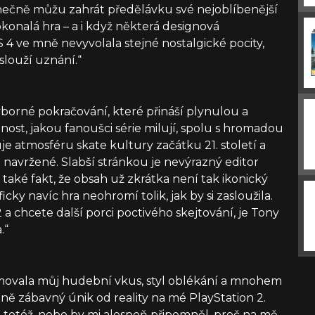
onečně můžu zahrát předělávku své nejoblíbenější
okonalá hra – a i když některá designová
4 ve mně nevyvolala stejné nostalgické pocity,
slouží uznání.“
ýborné pokračování, které přináší plynulou a
st, jakou fanoušci série milují, spolu s hromadou
e atmosféru skate kultury začátku 21. století a
navržené. Slabší stránkou je nevýrazný editor
 také fakt, že obsah už zkrátka není tak ikonický
cky navíc hra neohromí tolik, jak by si zasloužila.
2 a chcete další porci poctivého skejtování, je Tony
.“
rmovala můj hudební vkus, styl oblékání a mnohem
lně zábavný únik od reality na mé PlayStation 2.
totéž, nebo by mi alespoň připomněl, proč na mě