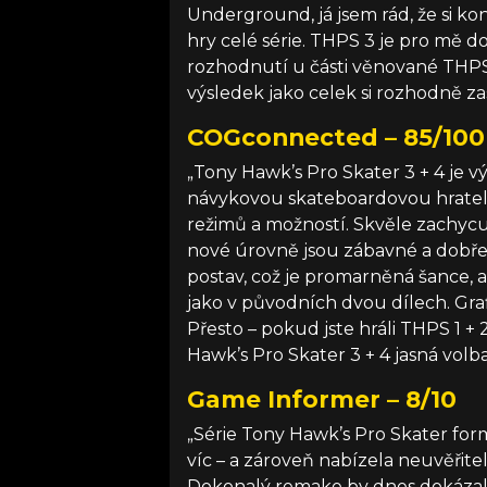
Underground, já jsem rád, že si k
hry celé série. THPS 3 je pro mě d
rozhodnutí u části věnované THPS 
výsledek jako celek si rozhodně za
COGconnected – 85/100
„Tony Hawk’s Pro Skater 3 + 4 je v
návykovou skateboardovou hratelno
režimů a možností. Skvěle zachycuj
nové úrovně jsou zábavné a dobře 
postav, což je promarněná šance, a
jako v původních dvou dílech. Grafi
Přesto – pokud jste hráli THPS 1 + 
Hawk’s Pro Skater 3 + 4 jasná volba
Game Informer – 8/10
„Série Tony Hawk’s Pro Skater fo
víc – a zároveň nabízela neuvěřite
Dokonalý remake by dnes dokázal 