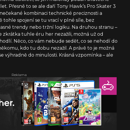
et. Přesně to se ale daří Tony Hawk’s Pro Skater 3
 v nečekané kombinaci technické preciznosti a
tohle spojení se tu vrací v plné síle, bez
sné trendy nebo tržní logiku. Na druhou stranu –
 zkrátka tuhle éru her nezažili, možná už od
hodlí. Něco, co vám nebude sedět, co se nehodí do
t někomu, kdo tu dobu nezažil. A právě to je možná
 se výhradně do minulosti. Krásná vzpomínka – ale