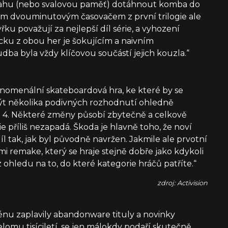
dvahu (nebo svalovou paměť) dotáhnout komba do
ým dvouminutovým časovačem z první trilogie ale
yřku považují za nejlepší díl série, a vyhození
ku z obou her je šokujícím a naivním
ba byla vždy klíčovou součástí jejich kouzla.“
enomenální skateboardová hra, ke které by se
být několika podivných rozhodnutí ohledně
S 4. Některé změny působí zbytečně a celkově
e příliš nezapadá. Škoda je hlavně toho, že noví
íl tak, jak byl původně navržen. Jakmile ale prvotní
i remake, který se hraje stejně dobře jako kdykoli
z ohledu na to, do které kategorie hráčů patříte.“
zdroj: Activision
cénu zaplavily abandonware tituly a novinky
elomu tisíciletí, se jen málokdy podaří skutečně