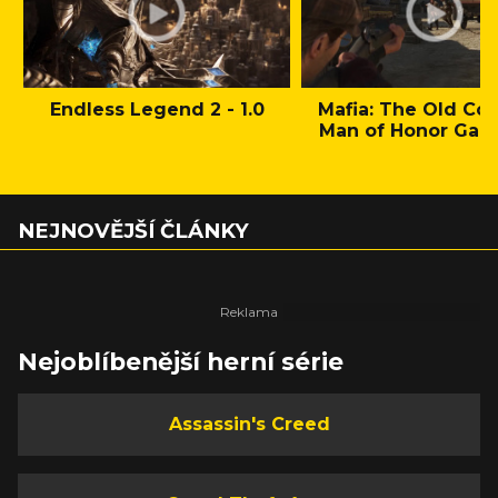
Endless Legend 2 - 1.0
Mafia: The Old Cou
Man of Honor Gam
NEJNOVĚJŠÍ ČLÁNKY
Nejoblíbenější herní série
Assassin's Creed