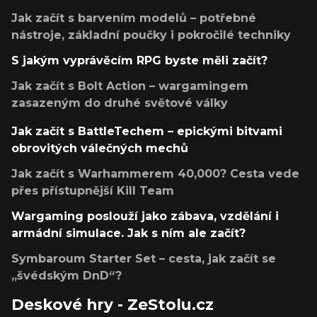
Jak začít s barvením modelů – potřebné
nástroje, základní poučky i pokročilé techniky
S jakým vyprávěcím RPG byste měli začít?
Jak začít s Bolt Action – wargamingem
zasazeným do druhé světové války
Jak začít s BattleTechem – epickými bitvami
obrovitých válečných mechů
Jak začít s Warhammerem 40,000? Cesta vede
přes přístupnější Kill Team
Wargaming poslouží jako zábava, vzdělání i
armádní simulace. Jak s ním ale začít?
Symbaroum Starter Set – cesta, jak začít se
„švédským DnD“?
Deskové hry - ZeStolu.cz