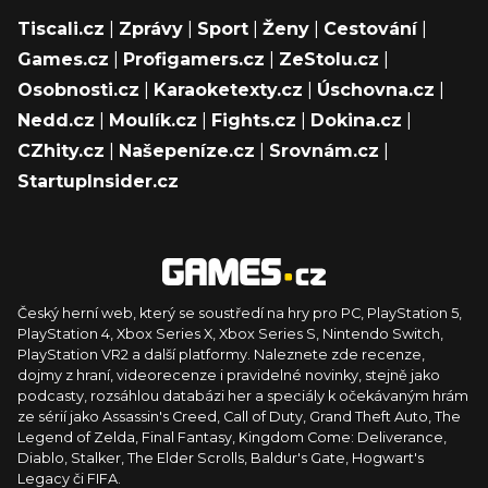
Tiscali.cz
|
Zprávy
|
Sport
|
Ženy
|
Cestování
|
Games.cz
|
Profigamers.cz
|
ZeStolu.cz
|
Osobnosti.cz
|
Karaoketexty.cz
|
Úschovna.cz
|
Nedd.cz
|
Moulík.cz
|
Fights.cz
|
Dokina.cz
|
CZhity.cz
|
Našepeníze.cz
|
Srovnám.cz
|
StartupInsider.cz
Český herní web, který se soustředí na hry pro PC, PlayStation 5,
PlayStation 4, Xbox Series X, Xbox Series S, Nintendo Switch,
PlayStation VR2 a další platformy. Naleznete zde recenze,
dojmy z hraní, videorecenze i pravidelné novinky, stejně jako
podcasty, rozsáhlou databázi her a speciály k očekávaným hrám
ze sérií jako Assassin's Creed, Call of Duty, Grand Theft Auto, The
Legend of Zelda, Final Fantasy, Kingdom Come: Deliverance,
Diablo, Stalker, The Elder Scrolls, Baldur's Gate, Hogwart's
Legacy či FIFA.