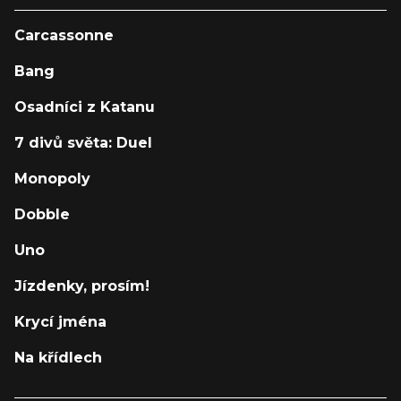
Carcassonne
Bang
Osadníci z Katanu
7 divů světa: Duel
Monopoly
Dobble
Uno
Jízdenky, prosím!
Krycí jména
Na křídlech