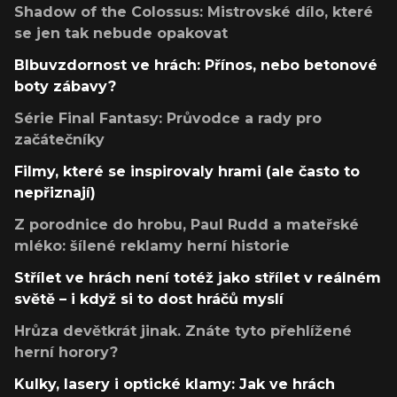
Shadow of the Colossus: Mistrovské dílo, které
se jen tak nebude opakovat
Blbuvzdornost ve hrách: Přínos, nebo betonové
boty zábavy?
Série Final Fantasy: Průvodce a rady pro
začátečníky
Filmy, které se inspirovaly hrami (ale často to
nepřiznají)
Z porodnice do hrobu, Paul Rudd a mateřské
mléko: šílené reklamy herní historie
Střílet ve hrách není totéž jako střílet v reálném
světě – i když si to dost hráčů myslí
Hrůza devětkrát jinak. Znáte tyto přehlížené
herní horory?
Kulky, lasery i optické klamy: Jak ve hrách