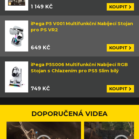
1 149 KČ
KOUPIT
iPega P5 V001 Multifunkční Nabíjecí Stojan
pro PS VR2
649 KČ
KOUPIT
iPega P5S006 Multifunkční Nabíjecí RGB
Stojan s Chlazením pro PS5 Slim bílý
749 KČ
KOUPIT
DOPORUČENÁ VIDEA