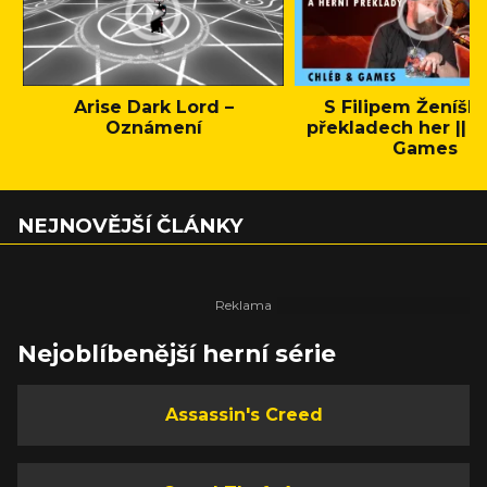
Arise Dark Lord –
S Filipem Ženíšk
Oznámení
překladech her || C
Games
NEJNOVĚJŠÍ ČLÁNKY
Nejoblíbenější herní série
Assassin's Creed