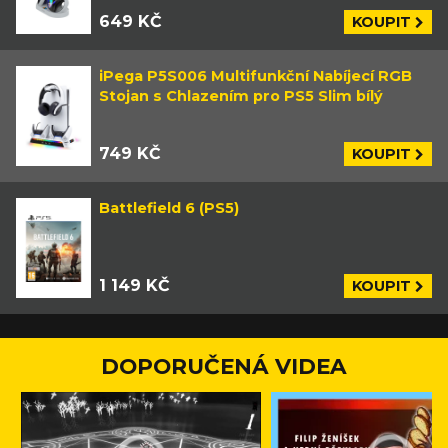
649 KČ
KOUPIT
iPega P5S006 Multifunkční Nabíjecí RGB
Stojan s Chlazením pro PS5 Slim bílý
749 KČ
KOUPIT
Battlefield 6 (PS5)
1 149 KČ
KOUPIT
DOPORUČENÁ VIDEA