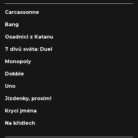
Carcassonne
Bang
Osadníci z Katanu
7 divů světa: Duel
Monopoly
Dobble
Uno
Jízdenky, prosím!
Krycí jména
Na křídlech