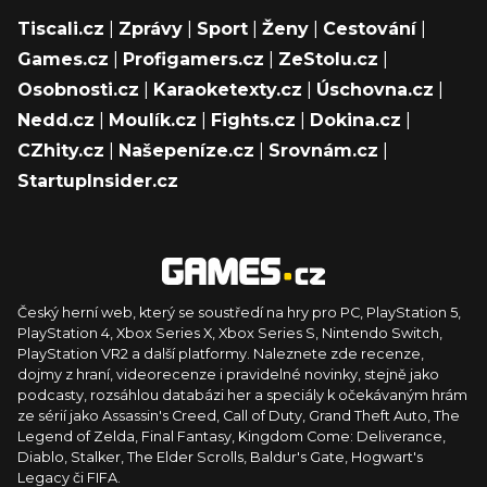
Tiscali.cz
|
Zprávy
|
Sport
|
Ženy
|
Cestování
|
Games.cz
|
Profigamers.cz
|
ZeStolu.cz
|
Osobnosti.cz
|
Karaoketexty.cz
|
Úschovna.cz
|
Nedd.cz
|
Moulík.cz
|
Fights.cz
|
Dokina.cz
|
CZhity.cz
|
Našepeníze.cz
|
Srovnám.cz
|
StartupInsider.cz
Český herní web, který se soustředí na hry pro PC, PlayStation 5,
PlayStation 4, Xbox Series X, Xbox Series S, Nintendo Switch,
PlayStation VR2 a další platformy. Naleznete zde recenze,
dojmy z hraní, videorecenze i pravidelné novinky, stejně jako
podcasty, rozsáhlou databázi her a speciály k očekávaným hrám
ze sérií jako Assassin's Creed, Call of Duty, Grand Theft Auto, The
Legend of Zelda, Final Fantasy, Kingdom Come: Deliverance,
Diablo, Stalker, The Elder Scrolls, Baldur's Gate, Hogwart's
Legacy či FIFA.