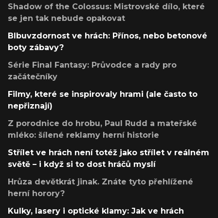
Shadow of the Colossus: Mistrovské dílo, které
se jen tak nebude opakovat
Blbuvzdornost ve hrách: Přínos, nebo betonové
boty zábavy?
Série Final Fantasy: Průvodce a rady pro
začátečníky
Filmy, které se inspirovaly hrami (ale často to
nepřiznají)
Z porodnice do hrobu, Paul Rudd a mateřské
mléko: šílené reklamy herní historie
Střílet ve hrách není totéž jako střílet v reálném
světě – i když si to dost hráčů myslí
Hrůza devětkrát jinak. Znáte tyto přehlížené
herní horory?
Kulky, lasery i optické klamy: Jak ve hrách