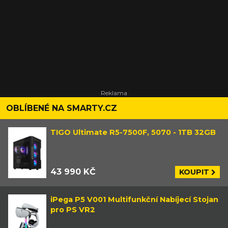
OBLÍBENÉ NA SMARTY.CZ
TIGO Ultimate R5-7500F, 5070 - 1TB 32GB
43 990 KČ
KOUPIT
iPega P5 V001 Multifunkční Nabíjecí Stojan
pro PS VR2