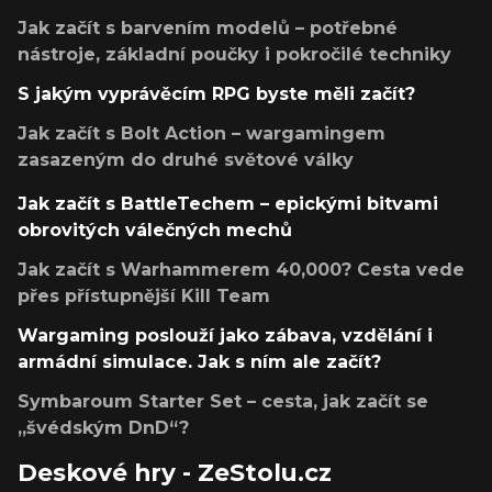
Jak začít s barvením modelů – potřebné
nástroje, základní poučky i pokročilé techniky
S jakým vyprávěcím RPG byste měli začít?
Jak začít s Bolt Action – wargamingem
zasazeným do druhé světové války
Jak začít s BattleTechem – epickými bitvami
obrovitých válečných mechů
Jak začít s Warhammerem 40,000? Cesta vede
přes přístupnější Kill Team
Wargaming poslouží jako zábava, vzdělání i
armádní simulace. Jak s ním ale začít?
Symbaroum Starter Set – cesta, jak začít se
„švédským DnD“?
Deskové hry - ZeStolu.cz