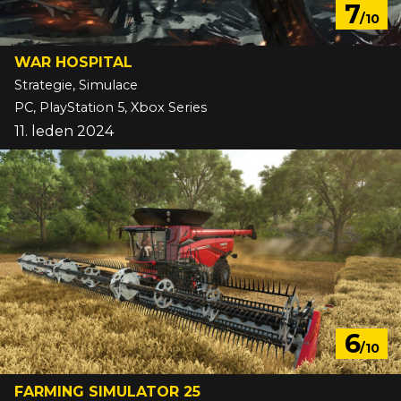
7
/10
WAR HOSPITAL
Strategie, Simulace
PC, PlayStation 5, Xbox Series
11. leden 2024
6
/10
FARMING SIMULATOR 25