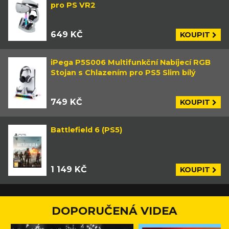
pro PS VR2
649 KČ
KOUPIT
iPega P5S006 Multifunkční Nabíjecí RGB
Stojan s Chlazením pro PS5 Slim bílý
749 KČ
KOUPIT
Battlefield 6 (PS5)
1 149 KČ
KOUPIT
DOPORUČENÁ VIDEA