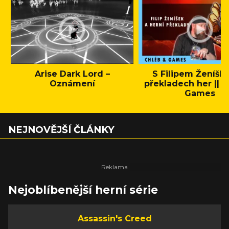
Arise Dark Lord –
S Filipem Ženíšk
Oznámení
překladech her || C
Games
NEJNOVĚJŠÍ ČLÁNKY
Nejoblíbenější herní série
Assassin's Creed