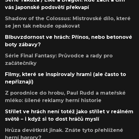
vás japonské podsvětí překvapí
Shadow of the Colossus: Mistrovské dílo, které
se jen tak nebude opakovat
Blbuvzdornost ve hrách: Přínos, nebo betonové
boty zábavy?
Série Final Fantasy: Průvodce a rady pro
začátečníky
Filmy, které se inspirovaly hrami (ale často to
nepřiznají)
Z porodnice do hrobu, Paul Rudd a mateřské
mléko: šílené reklamy herní historie
Střílet ve hrách není totéž jako střílet v reálném
světě – i když si to dost hráčů myslí
Hrůza devětkrát jinak. Znáte tyto přehlížené
herní horory?