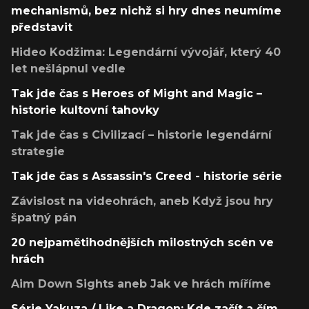
mechanismů, bez nichž si hry dnes neumíme
představit
Hideo Kodžima: Legendární vývojář, který 40
let nešlápnul vedle
Tak jde čas s Heroes of Might and Magic –
historie kultovní tahovky
Tak jde čas s Civilizací – historie legendární
strategie
Tak jde čas s Assassin's Creed - historie série
Závislost na videohrách, aneb Když jsou hry
špatný pán
20 nejpamětihodnějších milostných scén ve
hrách
Aim Down Sights aneb Jak ve hrách míříme
Série Yakuza / Like a Dragon: Kde začít a čím