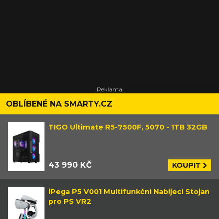
OBLÍBENÉ NA SMARTY.CZ
TIGO Ultimate R5-7500F, 5070 - 1TB 32GB
43 990 KČ
KOUPIT
iPega P5 V001 Multifunkční Nabíjecí Stojan
pro PS VR2