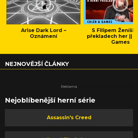
Arise Dark Lord –
S Filipem Ženíšk
Oznámení
překladech her || C
Games
NEJNOVĚJŠÍ ČLÁNKY
Nejoblíbenější herní série
Assassin's Creed