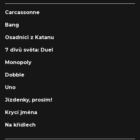
Carcassonne
Bang
Osadníci z Katanu
7 divů světa: Duel
Monopoly
Dobble
Uno
Jízdenky, prosím!
Krycí jména
Na křídlech