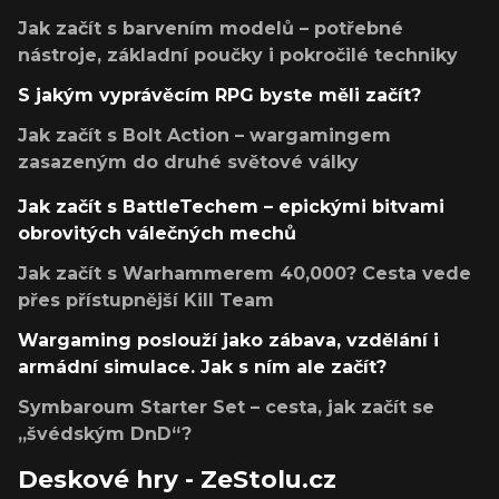
Jak začít s barvením modelů – potřebné
nástroje, základní poučky i pokročilé techniky
S jakým vyprávěcím RPG byste měli začít?
Jak začít s Bolt Action – wargamingem
zasazeným do druhé světové války
Jak začít s BattleTechem – epickými bitvami
obrovitých válečných mechů
Jak začít s Warhammerem 40,000? Cesta vede
přes přístupnější Kill Team
Wargaming poslouží jako zábava, vzdělání i
armádní simulace. Jak s ním ale začít?
Symbaroum Starter Set – cesta, jak začít se
„švédským DnD“?
Deskové hry - ZeStolu.cz