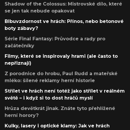
Shadow of the Colossus: Mistrovské dílo, které
se jen tak nebude opakovat
Blbuvzdornost ve hrách: Přínos, nebo betonové
boty zábavy?
Série Final Fantasy: Průvodce a rady pro
začátečníky
Filmy, které se inspirovaly hrami (ale často to
nepřiznají)
Z porodnice do hrobu, Paul Rudd a mateřské
mléko: šílené reklamy herní historie
Střílet ve hrách není totéž jako střílet v reálném
světě – i když si to dost hráčů myslí
Hrůza devětkrát jinak. Znáte tyto přehlížené
herní horory?
Kulky, lasery i optické klamy: Jak ve hrách