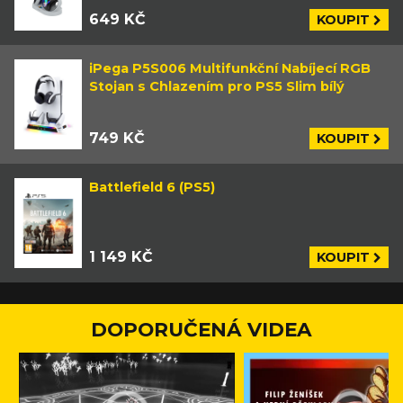
649 KČ
KOUPIT
iPega P5S006 Multifunkční Nabíjecí RGB
Stojan s Chlazením pro PS5 Slim bílý
749 KČ
KOUPIT
Battlefield 6 (PS5)
1 149 KČ
KOUPIT
DOPORUČENÁ VIDEA