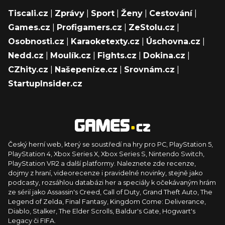
Tiscali.cz
|
Zprávy
|
Sport
|
Ženy
|
Cestování
|
Games.cz
|
Profigamers.cz
|
ZeStolu.cz
|
Osobnosti.cz
|
Karaoketexty.cz
|
Úschovna.cz
|
Nedd.cz
|
Moulík.cz
|
Fights.cz
|
Dokina.cz
|
CZhity.cz
|
Našepeníze.cz
|
Srovnám.cz
|
StartupInsider.cz
Český herní web, který se soustředí na hry pro PC, PlayStation 5,
PlayStation 4, Xbox Series X, Xbox Series S, Nintendo Switch,
PlayStation VR2 a další platformy. Naleznete zde recenze,
dojmy z hraní, videorecenze i pravidelné novinky, stejně jako
podcasty, rozsáhlou databázi her a speciály k očekávaným hrám
ze sérií jako Assassin's Creed, Call of Duty, Grand Theft Auto, The
Legend of Zelda, Final Fantasy, Kingdom Come: Deliverance,
Diablo, Stalker, The Elder Scrolls, Baldur's Gate, Hogwart's
Legacy či FIFA.