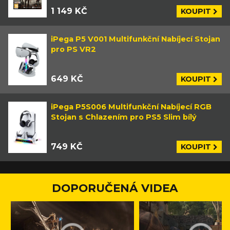
1 149 KČ
KOUPIT
iPega P5 V001 Multifunkční Nabíjecí Stojan
pro PS VR2
649 KČ
KOUPIT
iPega P5S006 Multifunkční Nabíjecí RGB
Stojan s Chlazením pro PS5 Slim bílý
749 KČ
KOUPIT
DOPORUČENÁ VIDEA