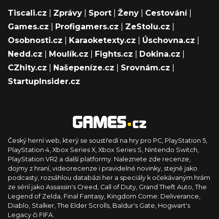
Tiscali.cz
|
Zprávy
|
Sport
|
Ženy
|
Cestování
|
Games.cz
|
Profigamers.cz
|
ZeStolu.cz
|
Osobnosti.cz
|
Karaoketexty.cz
|
Úschovna.cz
|
Nedd.cz
|
Moulík.cz
|
Fights.cz
|
Dokina.cz
|
CZhity.cz
|
Našepeníze.cz
|
Srovnám.cz
|
StartupInsider.cz
Český herní web, který se soustředí na hry pro PC, PlayStation 5,
PlayStation 4, Xbox Series X, Xbox Series S, Nintendo Switch,
PlayStation VR2 a další platformy. Naleznete zde recenze,
dojmy z hraní, videorecenze i pravidelné novinky, stejně jako
podcasty, rozsáhlou databázi her a speciály k očekávaným hrám
ze sérií jako Assassin's Creed, Call of Duty, Grand Theft Auto, The
Legend of Zelda, Final Fantasy, Kingdom Come: Deliverance,
Diablo, Stalker, The Elder Scrolls, Baldur's Gate, Hogwart's
Legacy či FIFA.