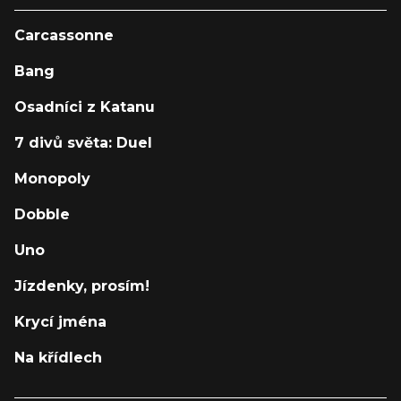
Carcassonne
Bang
Osadníci z Katanu
7 divů světa: Duel
Monopoly
Dobble
Uno
Jízdenky, prosím!
Krycí jména
Na křídlech