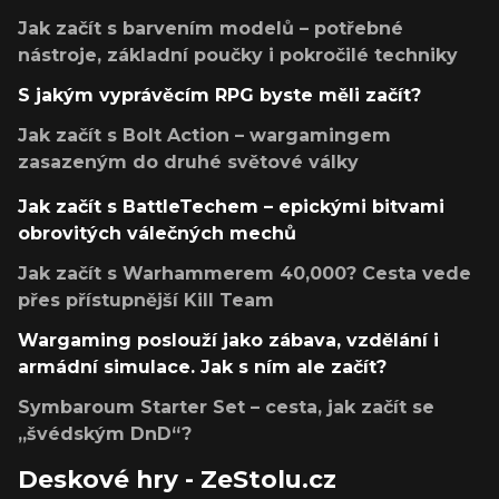
Jak začít s barvením modelů – potřebné
nástroje, základní poučky i pokročilé techniky
S jakým vyprávěcím RPG byste měli začít?
Jak začít s Bolt Action – wargamingem
zasazeným do druhé světové války
Jak začít s BattleTechem – epickými bitvami
obrovitých válečných mechů
Jak začít s Warhammerem 40,000? Cesta vede
přes přístupnější Kill Team
Wargaming poslouží jako zábava, vzdělání i
armádní simulace. Jak s ním ale začít?
Symbaroum Starter Set – cesta, jak začít se
„švédským DnD“?
Deskové hry - ZeStolu.cz