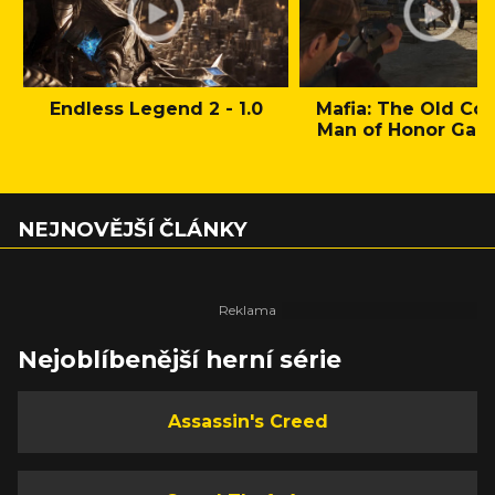
Endless Legend 2 - 1.0
Mafia: The Old Cou
Man of Honor Gam
NEJNOVĚJŠÍ ČLÁNKY
Nejoblíbenější herní série
Assassin's Creed