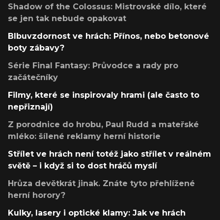
Shadow of the Colossus: Mistrovské dílo, které
se jen tak nebude opakovat
Blbuvzdornost ve hrách: Přínos, nebo betonové
boty zábavy?
Série Final Fantasy: Průvodce a rady pro
začátečníky
Filmy, které se inspirovaly hrami (ale často to
nepřiznají)
Z porodnice do hrobu, Paul Rudd a mateřské
mléko: šílené reklamy herní historie
Střílet ve hrách není totéž jako střílet v reálném
světě – i když si to dost hráčů myslí
Hrůza devětkrát jinak. Znáte tyto přehlížené
herní horory?
Kulky, lasery i optické klamy: Jak ve hrách