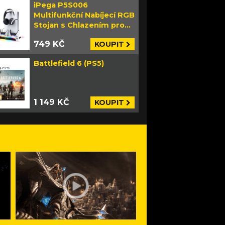
iPega P5S006
Multifunkční Nabíjecí RGB
Stojan s Chlazením pro
PS5 Slim bílý
749 KČ
KOUPIT
Battlefield 6 (PS5)
1 149 KČ
KOUPIT