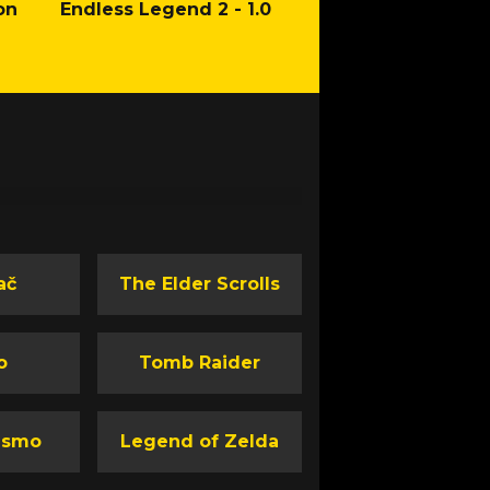
on
Endless Legend 2 - 1.0
Mafia: The Old Co
Man of Honor Ga
ač
The Elder Scrolls
o
Tomb Raider
ismo
Legend of Zelda