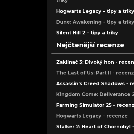
triky
Hogwarts Legacy – tipy a trik
Dune: Awakening - tipy a trik
Silent Hill 2 – tipy a triky
Nejčtenější recenze
Zaklínač 3: Divoký hon - rece
The Last of Us: Part II - recen
Assassin's Creed Shadows - 
Kingdom Come: Deliverance 2
Farming Simulator 25 - recen
Hogwarts Legacy - recenze
Stalker 2: Heart of Chornobyl 