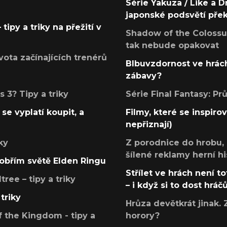
Série Yakuza / Like a D
japonské podsvětí pře
tipy a triky na přežití v
Shadow of the Colossus
tak nebude opakovat
ota začínajících trenérů
Blbuvzdornost ve hrách
zábavy?
 3? Tipy a triky
Série Final Fantasy: P
se vyplatí koupit, a
Filmy, které se inspirov
nepřiznají)
ky
Z porodnice do hrobu,
šílené reklamy herní hi
v obřím světě Elden Ringu
Střílet ve hrách není to
ree – tipy a triky
– i když si to dost hráč
triky
Hrůza devětkrát jinak. 
 the Kingdom - tipy a
horory?