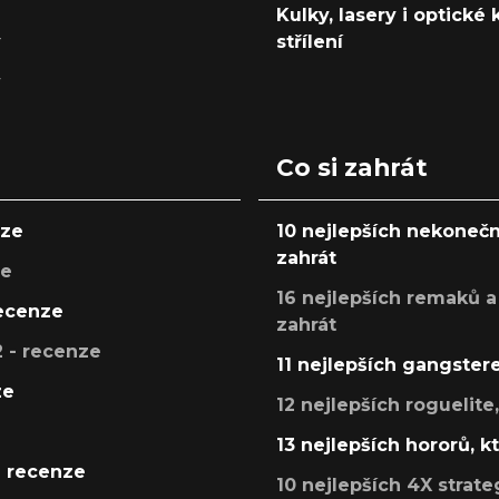
Kulky, lasery i optické
y
střílení
y
Co si zahrát
nze
10 nejlepších nekonečn
zahrát
ze
16 nejlepších remaků a
recenze
zahrát
 - recenze
11 nejlepších gangstere
ze
12 nejlepších roguelite
13 nejlepších hororů, k
- recenze
10 nejlepších 4X strate