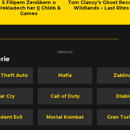
S Filipem Ženíškem o
Tom Clancy's Ghost Rec
řekladech her || Chléb &
Wildlands – Last Rites
Games
rie
 Theft Auto
Mafia
Zaklín
ar Cry
Call of Duty
Diabl
dent Evil
Mortal Kombat
Gran Tur