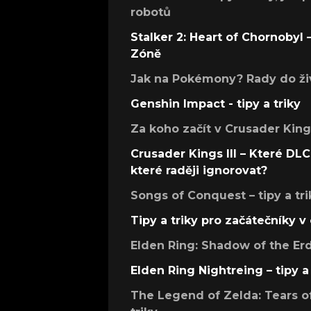
robotů
Stalker 2: Heart of Chornobyl – 
Zóně
Jak na Pokémony? Rady do živ
Genshin Impact - tipy a triky
Za koho začít v Crusader Kings
Crusader Kings III – Které DLC 
které raději ignorovat?
Songs of Conquest – tipy a tri
Tipy a triky pro začátečníky 
Elden Ring: Shadow of the Erdt
Elden Ring Nightreing – tipy a 
The Legend of Zelda: Tears of