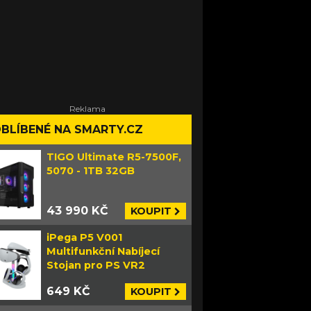
BLÍBENÉ NA SMARTY.CZ
TIGO Ultimate R5-7500F,
5070 - 1TB 32GB
43 990 KČ
KOUPIT
iPega P5 V001
Multifunkční Nabíjecí
Stojan pro PS VR2
649 KČ
KOUPIT