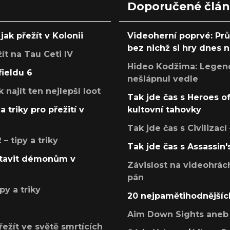
Doporučené člá
jak přežít v Kolonii
Videoherní poprvé: Pr
bez nichž si hry dnes
žít na Tau Ceti IV
Hideo Kodžima: Legendá
fieldu 6
nešlápnul vedle
k najít ten nejlepší loot
Tak jde čas s Heroes o
a triky pro přežití v
kultovní tahovky
Tak jde čas s Civilizací
 tipy a triky
Tak jde čas s Assassin'
postavit démonům v
Závislost na videohrác
pán
py a triky
20 nejpamětihodnějšíc
Aim Down Sights aneb 
přežít ve světě smrtících