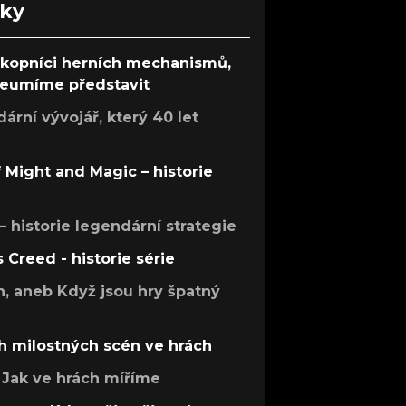
nky
ůkopníci herních mechanismů,
 neumíme představit
rní vývojář, který 40 let
f Might and Magic – historie
 – historie legendární strategie
s Creed - historie série
h, aneb Když jsou hry špatný
h milostných scén ve hrách
Jak ve hrách míříme