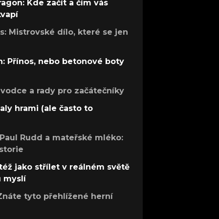
ragon: Kde začít a čím vás
kvapí
: Mistrovské dílo, které se jen
: Přínos, nebo betonové boty
růvodce a rady pro začátečníky
aly hrami (ale často to
 Paul Rudd a mateřské mléko:
storie
též jako střílet v reálném světě
ů myslí
Znáte tyto přehlížené herní