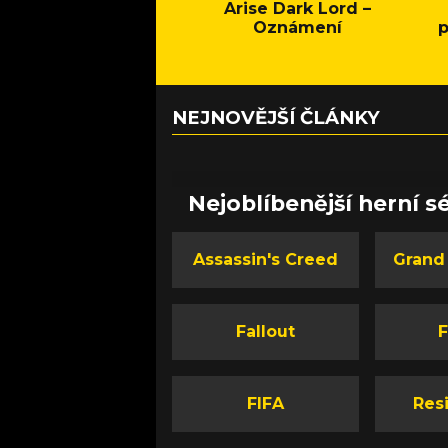
Arise Dark Lord –
Oznámení
p
NEJNOVĚJŠÍ ČLÁNKY
Nejoblíbenější herní sé
Assassin's Creed
Grand
Fallout
F
FIFA
Resi