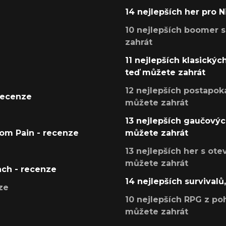
14 nejlepších her pro 
10 nejlepších boomer s
zahrát
11 nejlepších klasickýc
teď můžete zahrát
12 nejlepších postapoka
recenze
můžete zahrát
13 nejlepších gaučových
tom Pain - recenze
můžete zahrát
13 nejlepších her s ot
můžete zahrát
ach - recenze
14 nejlepších survivalů
ze
10 nejlepších RPG z poh
můžete zahrát