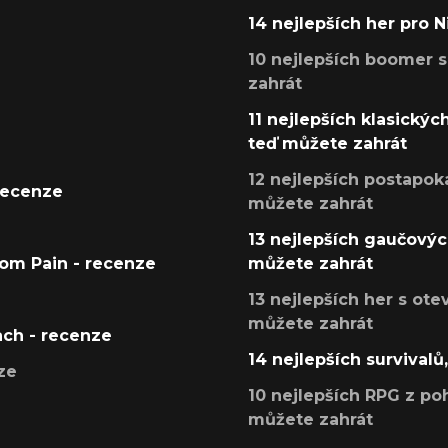
14 nejlepších her pro 
10 nejlepších boomer s
zahrát
11 nejlepších klasickýc
teď můžete zahrát
12 nejlepších postapoka
recenze
můžete zahrát
13 nejlepších gaučových
tom Pain - recenze
můžete zahrát
13 nejlepších her s ot
můžete zahrát
ach - recenze
14 nejlepších survivalů
ze
10 nejlepších RPG z poh
můžete zahrát