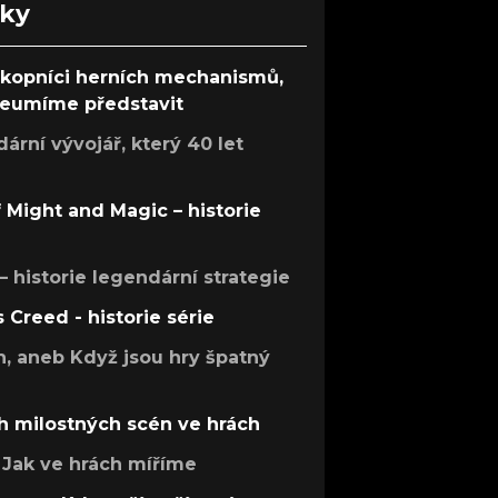
nky
ůkopníci herních mechanismů,
 neumíme představit
rní vývojář, který 40 let
f Might and Magic – historie
 – historie legendární strategie
s Creed - historie série
h, aneb Když jsou hry špatný
h milostných scén ve hrách
Jak ve hrách míříme