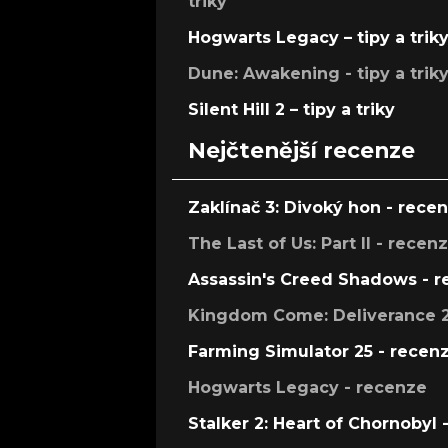
triky
Hogwarts Legacy – tipy a trik
Dune: Awakening - tipy a trik
Silent Hill 2 – tipy a triky
Nejčtenější recenze
Zaklínač 3: Divoký hon - rece
The Last of Us: Part II - recen
Assassin's Creed Shadows - 
Kingdom Come: Deliverance 2
Farming Simulator 25 - recen
Hogwarts Legacy - recenze
Stalker 2: Heart of Chornobyl 