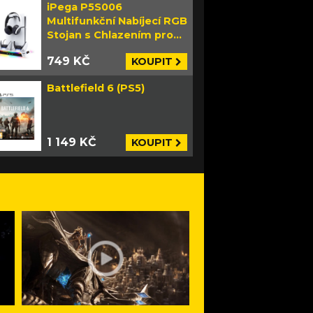
iPega P5S006
Multifunkční Nabíjecí RGB
Stojan s Chlazením pro
PS5 Slim bílý
749 KČ
KOUPIT
Battlefield 6 (PS5)
1 149 KČ
KOUPIT