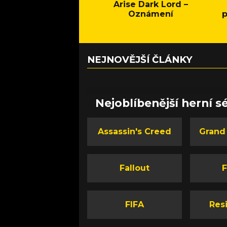
Arise Dark Lord –
Oznámení
p
NEJNOVĚJŠÍ ČLÁNKY
Nejoblíbenější herní sé
Assassin's Creed
Grand
Fallout
F
FIFA
Resi