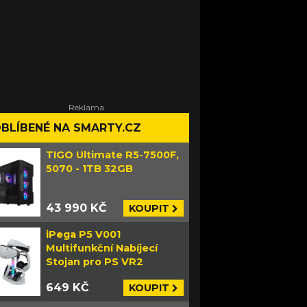
BLÍBENÉ NA SMARTY.CZ
TIGO Ultimate R5-7500F,
5070 - 1TB 32GB
43 990 KČ
KOUPIT
iPega P5 V001
Multifunkční Nabíjecí
Stojan pro PS VR2
649 KČ
KOUPIT