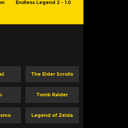
on
Endless Legend 2 - 1.0
Mafia: The Old Co
Man of Honor Ga
ač
The Elder Scrolls
o
Tomb Raider
ismo
Legend of Zelda