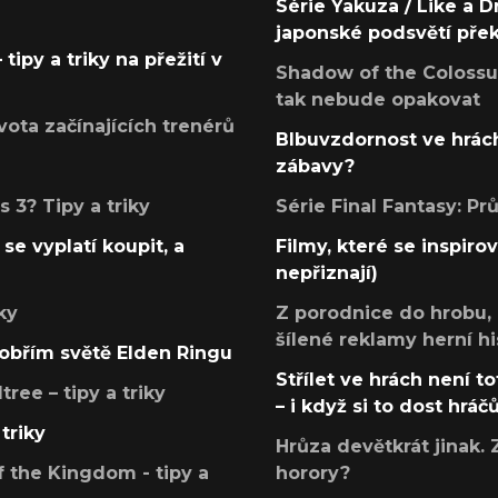
Série Yakuza / Like a D
japonské podsvětí pře
tipy a triky na přežití v
Shadow of the Colossus
tak nebude opakovat
ota začínajících trenérů
Blbuvzdornost ve hrách
zábavy?
 3? Tipy a triky
Série Final Fantasy: P
se vyplatí koupit, a
Filmy, které se inspirov
nepřiznají)
ky
Z porodnice do hrobu,
šílené reklamy herní hi
v obřím světě Elden Ringu
Střílet ve hrách není to
ree – tipy a triky
– i když si to dost hráč
triky
Hrůza devětkrát jinak. 
 the Kingdom - tipy a
horory?