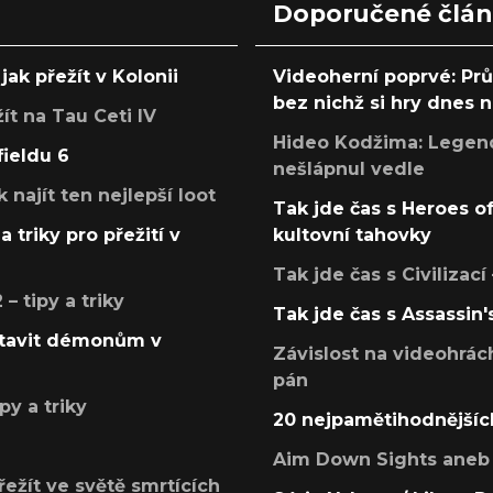
Doporučené člá
jak přežít v Kolonii
Videoherní poprvé: Pr
bez nichž si hry dnes
žít na Tau Ceti IV
Hideo Kodžima: Legendá
fieldu 6
nešlápnul vedle
k najít ten nejlepší loot
Tak jde čas s Heroes o
a triky pro přežití v
kultovní tahovky
Tak jde čas s Civilizací
 tipy a triky
Tak jde čas s Assassin'
postavit démonům v
Závislost na videohrác
pán
py a triky
20 nejpamětihodnějšíc
Aim Down Sights aneb 
přežít ve světě smrtících