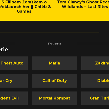
S Filipem Ženíškem o
Tom Clancy's Ghost Rec
řekladech her || Chléb &
Wildlands – Last Rites
Games
rie
 Theft Auto
Mafia
Zaklín
ar Cry
Call of Duty
Diabl
dent Evil
Mortal Kombat
Gran Tur