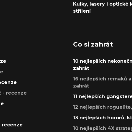
Kulky, lasery i optické
y
střílení
y
Co si zahrát
nze
10 nejlepších nekonečn
zahrát
ze
16 nejlepších remaků a
recenze
zahrát
 - recenze
11 nejlepších gangstere
ze
12 nejlepších roguelite
13 nejlepších hororů, k
- recenze
10 nejlepších 4X strate