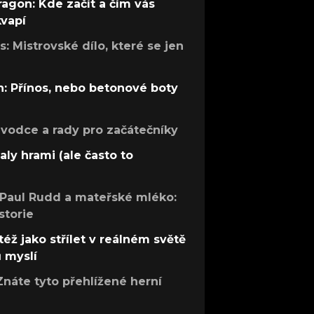
ragon: Kde začít a čím vás
kvapí
: Mistrovské dílo, které se jen
: Přínos, nebo betonové boty
růvodce a rady pro začátečníky
aly hrami (ale často to
 Paul Rudd a mateřské mléko:
storie
též jako střílet v reálném světě
ů myslí
Znáte tyto přehlížené herní