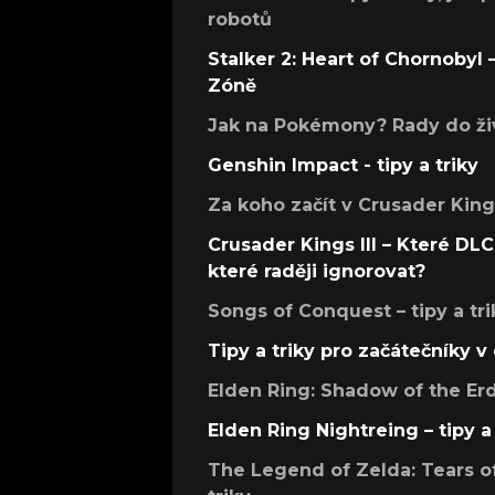
robotů
Stalker 2: Heart of Chornobyl – 
Zóně
Jak na Pokémony? Rady do živ
Genshin Impact - tipy a triky
Za koho začít v Crusader Kings
Crusader Kings III – Které DLC 
které raději ignorovat?
Songs of Conquest – tipy a tri
Tipy a triky pro začátečníky 
Elden Ring: Shadow of the Erdt
Elden Ring Nightreing – tipy a 
The Legend of Zelda: Tears of