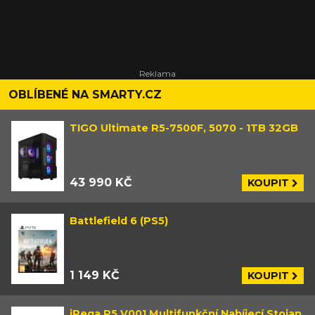
OBLÍBENÉ NA SMARTY.CZ
TIGO Ultimate R5-7500F, 5070 - 1TB 32GB
43 990 KČ
KOUPIT
Battlefield 6 (PS5)
1 149 KČ
KOUPIT
iPega P5 V001 Multifunkční Nabíjecí Stojan