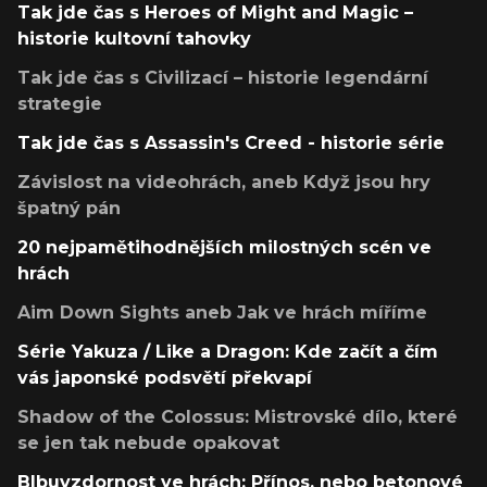
Tak jde čas s Heroes of Might and Magic –
historie kultovní tahovky
Tak jde čas s Civilizací – historie legendární
strategie
Tak jde čas s Assassin's Creed - historie série
Závislost na videohrách, aneb Když jsou hry
špatný pán
20 nejpamětihodnějších milostných scén ve
hrách
Aim Down Sights aneb Jak ve hrách míříme
Série Yakuza / Like a Dragon: Kde začít a čím
vás japonské podsvětí překvapí
Shadow of the Colossus: Mistrovské dílo, které
se jen tak nebude opakovat
Blbuvzdornost ve hrách: Přínos, nebo betonové