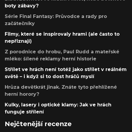
boty zábavy?
Série Final Fantasy: Průvodce a rady pro
začátečníky
Filmy, které se inspirovaly hrami (ale často to
nepřiznají)
Z porodnice do hrobu, Paul Rudd a mateřské
mléko: šílené reklamy herní historie
Střílet ve hrách není totéž jako střílet v reálném
světě – i když si to dost hráčů myslí
Hrůza devětkrát jinak. Znáte tyto přehlížené
herní horory?
Kulky, lasery i optické klamy: Jak ve hrách
funguje střílení
Nejčtenější recenze