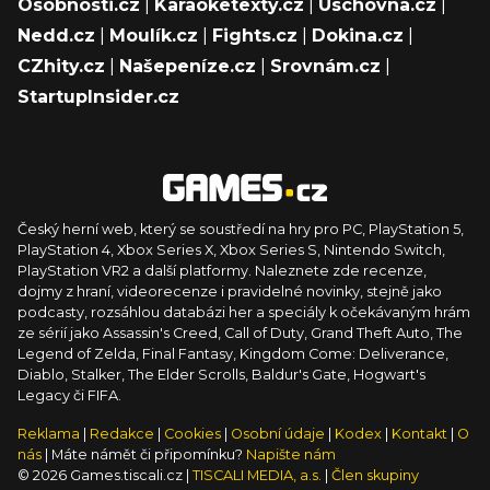
Osobnosti.cz
|
Karaoketexty.cz
|
Úschovna.cz
|
Nedd.cz
|
Moulík.cz
|
Fights.cz
|
Dokina.cz
|
CZhity.cz
|
Našepeníze.cz
|
Srovnám.cz
|
StartupInsider.cz
Český herní web, který se soustředí na hry pro PC, PlayStation 5,
PlayStation 4, Xbox Series X, Xbox Series S, Nintendo Switch,
PlayStation VR2 a další platformy. Naleznete zde recenze,
dojmy z hraní, videorecenze i pravidelné novinky, stejně jako
podcasty, rozsáhlou databázi her a speciály k očekávaným hrám
ze sérií jako Assassin's Creed, Call of Duty, Grand Theft Auto, The
Legend of Zelda, Final Fantasy, Kingdom Come: Deliverance,
Diablo, Stalker, The Elder Scrolls, Baldur's Gate, Hogwart's
Legacy či FIFA.
Reklama
|
Redakce
|
Cookies
|
Osobní údaje
|
Kodex
|
Kontakt
|
O
nás
| Máte námět či připomínku?
Napište nám
© 2026 Games.tiscali.cz |
TISCALI MEDIA, a.s.
|
Člen skupiny