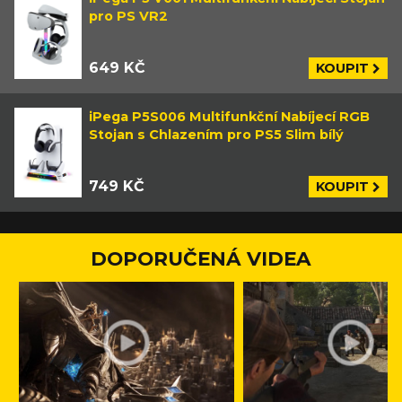
pro PS VR2
649 KČ
KOUPIT
iPega P5S006 Multifunkční Nabíjecí RGB
Stojan s Chlazením pro PS5 Slim bílý
749 KČ
KOUPIT
DOPORUČENÁ VIDEA