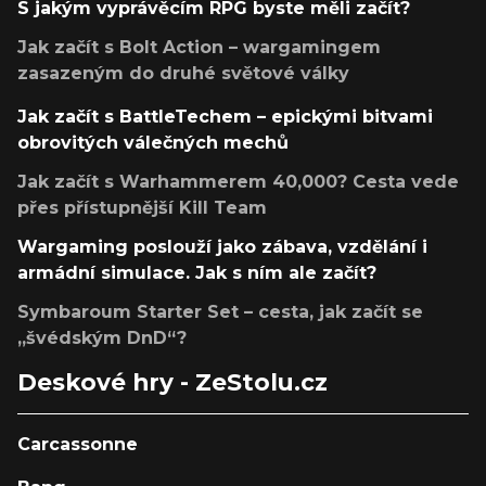
S jakým vyprávěcím RPG byste měli začít?
Jak začít s Bolt Action – wargamingem
zasazeným do druhé světové války
Jak začít s BattleTechem – epickými bitvami
obrovitých válečných mechů
Jak začít s Warhammerem 40,000? Cesta vede
přes přístupnější Kill Team
Wargaming poslouží jako zábava, vzdělání i
armádní simulace. Jak s ním ale začít?
Symbaroum Starter Set – cesta, jak začít se
„švédským DnD“?
Deskové hry - ZeStolu.cz
Carcassonne