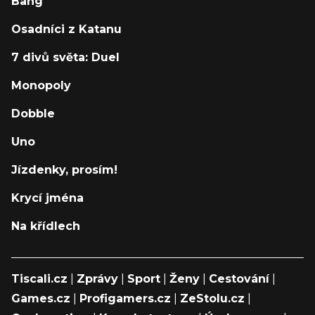
Bang
Osadníci z Katanu
7 divů světa: Duel
Monopoly
Dobble
Uno
Jízdenky, prosím!
Krycí jména
Na křídlech
Tiscali.cz
|
Zprávy
|
Sport
|
Ženy
|
Cestování
|
Games.cz
|
Profigamers.cz
|
ZeStolu.cz
|