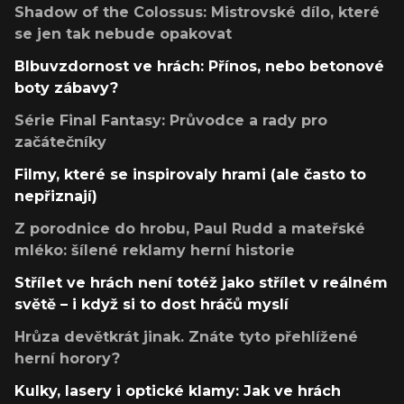
Shadow of the Colossus: Mistrovské dílo, které
se jen tak nebude opakovat
Blbuvzdornost ve hrách: Přínos, nebo betonové
boty zábavy?
Série Final Fantasy: Průvodce a rady pro
začátečníky
Filmy, které se inspirovaly hrami (ale často to
nepřiznají)
Z porodnice do hrobu, Paul Rudd a mateřské
mléko: šílené reklamy herní historie
Střílet ve hrách není totéž jako střílet v reálném
světě – i když si to dost hráčů myslí
Hrůza devětkrát jinak. Znáte tyto přehlížené
herní horory?
Kulky, lasery i optické klamy: Jak ve hrách