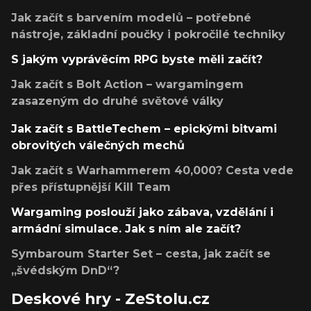
Jak začít s barvením modelů – potřebné
nástroje, základní poučky i pokročilé techniky
S jakým vyprávěcím RPG byste měli začít?
Jak začít s Bolt Action – wargamingem
zasazeným do druhé světové války
Jak začít s BattleTechem – epickými bitvami
obrovitých válečných mechů
Jak začít s Warhammerem 40,000? Cesta vede
přes přístupnější Kill Team
Wargaming poslouží jako zábava, vzdělání i
armádní simulace. Jak s ním ale začít?
Symbaroum Starter Set – cesta, jak začít se
„švédským DnD“?
Deskové hry - ZeStolu.cz