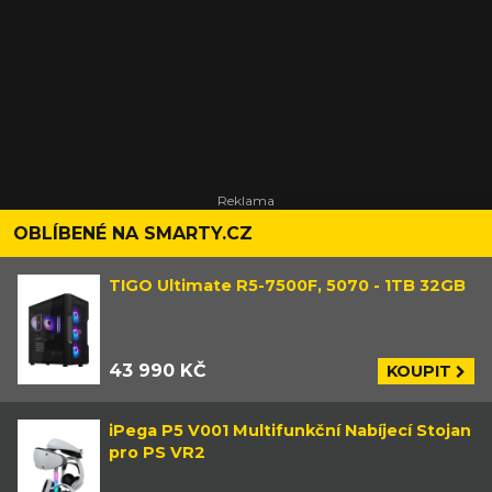
OBLÍBENÉ NA SMARTY.CZ
TIGO Ultimate R5-7500F, 5070 - 1TB 32GB
43 990 KČ
KOUPIT
iPega P5 V001 Multifunkční Nabíjecí Stojan
pro PS VR2