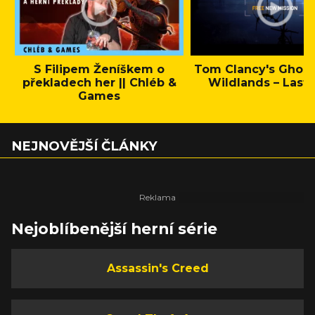
S Filipem Ženíškem o
Tom Clancy's Ghos
překladech her || Chléb &
Wildlands – Last 
Games
NEJNOVĚJŠÍ ČLÁNKY
Nejoblíbenější herní série
Assassin's Creed