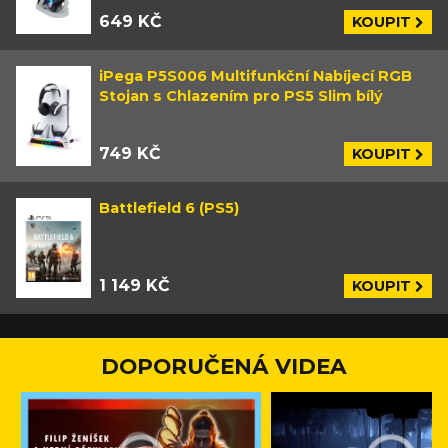
649 KČ
KOUPIT
iPega P5S006 Multifunkční Nabíjecí RGB
Stojan s Chlazením pro PS5 Slim bílý
749 KČ
KOUPIT
Battlefield 6 (PS5)
1 149 KČ
KOUPIT
DOPORUČENÁ VIDEA