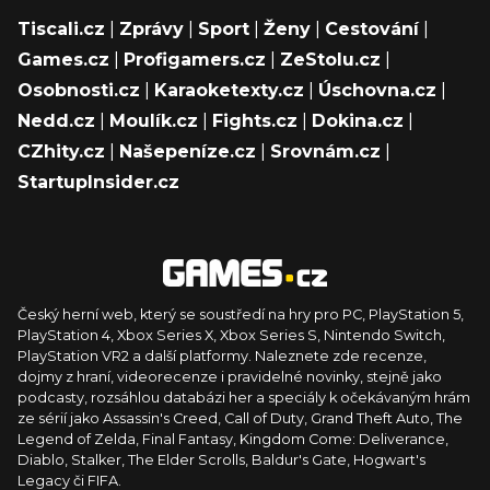
Tiscali.cz
|
Zprávy
|
Sport
|
Ženy
|
Cestování
|
Games.cz
|
Profigamers.cz
|
ZeStolu.cz
|
Osobnosti.cz
|
Karaoketexty.cz
|
Úschovna.cz
|
Nedd.cz
|
Moulík.cz
|
Fights.cz
|
Dokina.cz
|
CZhity.cz
|
Našepeníze.cz
|
Srovnám.cz
|
StartupInsider.cz
Český herní web, který se soustředí na hry pro PC, PlayStation 5,
PlayStation 4, Xbox Series X, Xbox Series S, Nintendo Switch,
PlayStation VR2 a další platformy. Naleznete zde recenze,
dojmy z hraní, videorecenze i pravidelné novinky, stejně jako
podcasty, rozsáhlou databázi her a speciály k očekávaným hrám
ze sérií jako Assassin's Creed, Call of Duty, Grand Theft Auto, The
Legend of Zelda, Final Fantasy, Kingdom Come: Deliverance,
Diablo, Stalker, The Elder Scrolls, Baldur's Gate, Hogwart's
Legacy či FIFA.