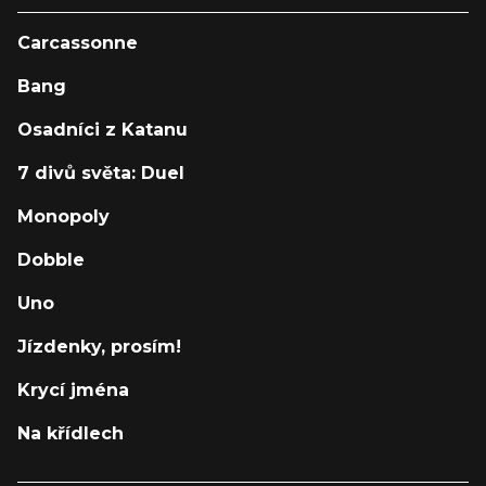
Carcassonne
Bang
Osadníci z Katanu
7 divů světa: Duel
Monopoly
Dobble
Uno
Jízdenky, prosím!
Krycí jména
Na křídlech