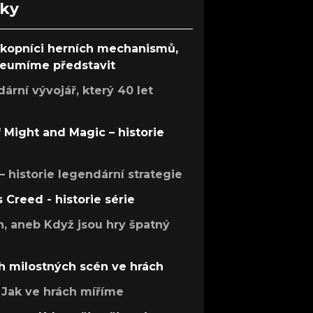
nky
ůkopníci herních mechanismů,
 neumíme představit
rní vývojář, který 40 let
f Might and Magic – historie
 – historie legendární strategie
s Creed - historie série
h, aneb Když jsou hry špatný
h milostných scén ve hrách
Jak ve hrách míříme