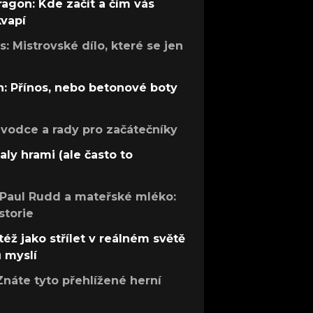
ragon: Kde začít a čím vás
kvapí
: Mistrovské dílo, které se jen
: Přínos, nebo betonové boty
růvodce a rady pro začátečníky
aly hrami (ale často to
 Paul Rudd a mateřské mléko:
storie
též jako střílet v reálném světě
ů myslí
Znáte tyto přehlížené herní