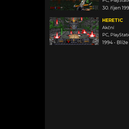
30. říjen 19
HERETIC
Akční
1994 - Blíž