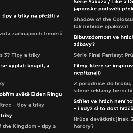
Série Yakuza / Like a D
japonské podsvětí pře
tipy a triky na přežití v
Shadow of the Colossus
tak nebude opakovat
ota začínajících trenérů
Blbuvzdornost ve hrách
zábavy?
 3? Tipy a triky
Série Final Fantasy: P
se vyplatí koupit, a
Filmy, které se inspirov
nepřiznají)
ky
Z porodnice do hrobu,
šílené reklamy herní hi
v obřím světě Elden Ringu
Střílet ve hrách není to
ree – tipy a triky
– i když si to dost hráč
triky
Hrůza devětkrát jinak. 
 the Kingdom - tipy a
horory?