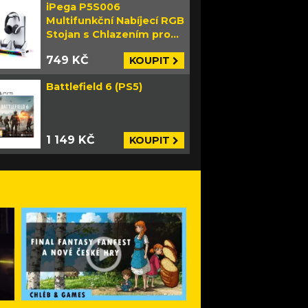
iPega P5S006
Multifunkční Nabíjecí RGB
Stojan s Chlazením pro
PS5 Slim bílý
749 KČ
KOUPIT
Battlefield 6 (PS5)
1 149 KČ
KOUPIT