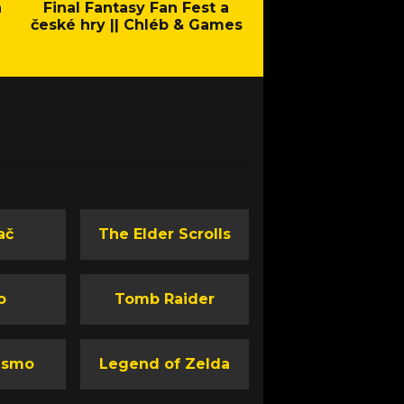
a
Final Fantasy Fan Fest a
Company of Heroes 
české hry || Chléb & Games
Stand - Trail
ač
The Elder Scrolls
o
Tomb Raider
ismo
Legend of Zelda