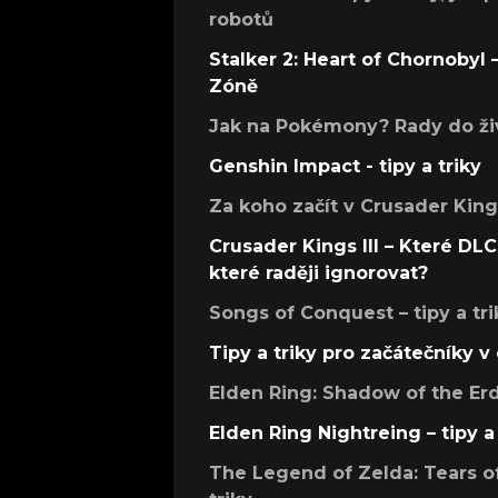
robotů
Stalker 2: Heart of Chornobyl – 
Zóně
Jak na Pokémony? Rady do živ
Genshin Impact - tipy a triky
Za koho začít v Crusader Kings
Crusader Kings III – Které DLC 
které raději ignorovat?
Songs of Conquest – tipy a tri
Tipy a triky pro začátečníky 
Elden Ring: Shadow of the Erdt
Elden Ring Nightreing – tipy a 
The Legend of Zelda: Tears of