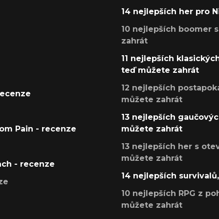
14 nejlepších her pro 
10 nejlepších boomer s
zahrát
11 nejlepších klasickýc
teď můžete zahrát
12 nejlepších postapoka
recenze
můžete zahrát
13 nejlepších gaučových
tom Pain - recenze
můžete zahrát
13 nejlepších her s ot
můžete zahrát
ach - recenze
14 nejlepších survivalů
ze
10 nejlepších RPG z poh
můžete zahrát