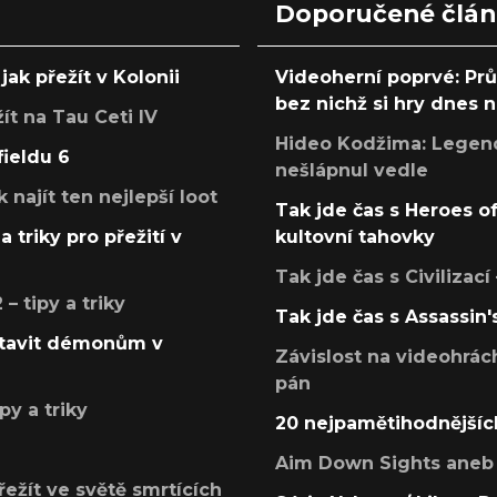
Doporučené člá
jak přežít v Kolonii
Videoherní poprvé: Pr
bez nichž si hry dnes
žít na Tau Ceti IV
Hideo Kodžima: Legendá
fieldu 6
nešlápnul vedle
k najít ten nejlepší loot
Tak jde čas s Heroes o
a triky pro přežití v
kultovní tahovky
Tak jde čas s Civilizací
 tipy a triky
Tak jde čas s Assassin'
postavit démonům v
Závislost na videohrác
pán
py a triky
20 nejpamětihodnějšíc
Aim Down Sights aneb 
přežít ve světě smrtících