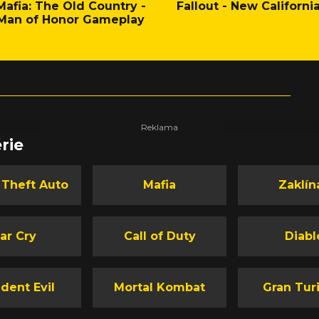
Mafia: The Old Country -
Fallout - New Californi
Man of Honor Gameplay
rie
 Theft Auto
Mafia
Zaklín
ar Cry
Call of Duty
Diabl
dent Evil
Mortal Kombat
Gran Tur