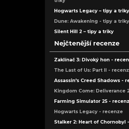
triky
Hogwarts Legacy – tipy a trik
Dune: Awakening - tipy a trik
Silent Hill 2 – tipy a triky
Nejčtenější recenze
Zaklínač 3: Divoký hon - rece
The Last of Us: Part II - recen
Assassin's Creed Shadows - 
Kingdom Come: Deliverance 2
Farming Simulator 25 - recen
Hogwarts Legacy - recenze
Stalker 2: Heart of Chornobyl 