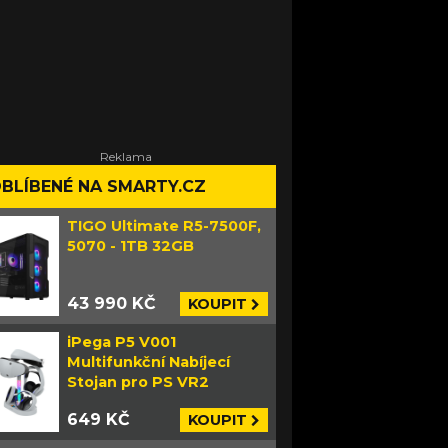
BLÍBENÉ NA SMARTY.CZ
TIGO Ultimate R5-7500F,
5070 - 1TB 32GB
43 990 KČ
KOUPIT
iPega P5 V001
Multifunkční Nabíjecí
Stojan pro PS VR2
649 KČ
KOUPIT