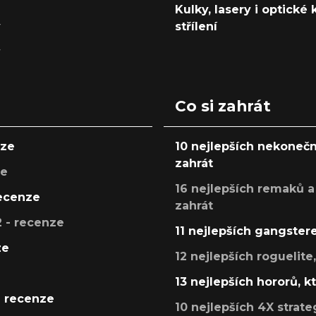
Kulky, lasery i optické
y
střílení
y
Co si zahrát
nze
10 nejlepších nekonečn
zahrát
ze
16 nejlepších remaků a
recenze
zahrát
 - recenze
11 nejlepších gangstere
ze
12 nejlepších roguelite
13 nejlepších hororů, k
- recenze
10 nejlepších 4X strate