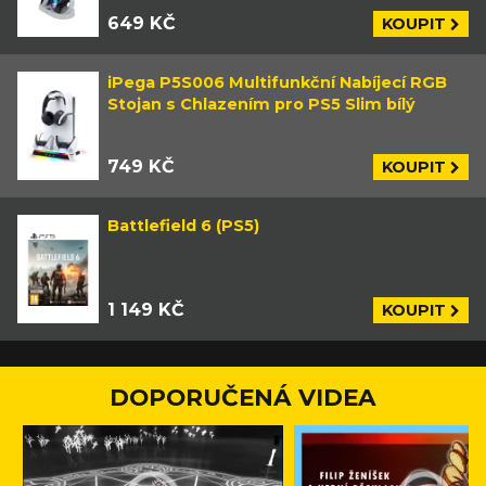
649 KČ
KOUPIT
iPega P5S006 Multifunkční Nabíjecí RGB
Stojan s Chlazením pro PS5 Slim bílý
749 KČ
KOUPIT
Battlefield 6 (PS5)
1 149 KČ
KOUPIT
DOPORUČENÁ VIDEA