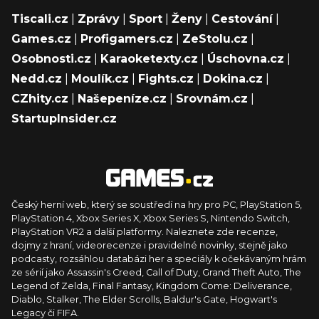
Tiscali.cz
|
Zprávy
|
Sport
|
Ženy
|
Cestování
|
Games.cz
|
Profigamers.cz
|
ZeStolu.cz
|
Osobnosti.cz
|
Karaoketexty.cz
|
Úschovna.cz
|
Nedd.cz
|
Moulík.cz
|
Fights.cz
|
Dokina.cz
|
CZhity.cz
|
Našepeníze.cz
|
Srovnám.cz
|
StartupInsider.cz
Český herní web, který se soustředí na hry pro PC, PlayStation 5,
PlayStation 4, Xbox Series X, Xbox Series S, Nintendo Switch,
PlayStation VR2 a další platformy. Naleznete zde recenze,
dojmy z hraní, videorecenze i pravidelné novinky, stejně jako
podcasty, rozsáhlou databázi her a speciály k očekávaným hrám
ze sérií jako Assassin's Creed, Call of Duty, Grand Theft Auto, The
Legend of Zelda, Final Fantasy, Kingdom Come: Deliverance,
Diablo, Stalker, The Elder Scrolls, Baldur's Gate, Hogwart's
Legacy či FIFA.