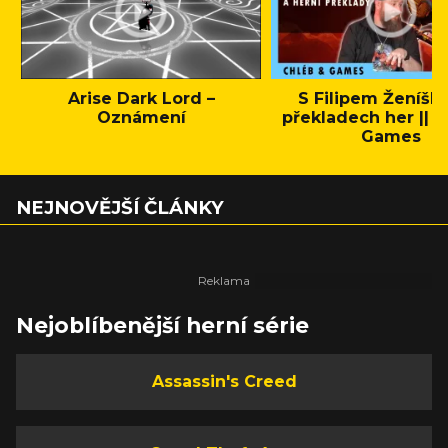
Arise Dark Lord –
S Filipem Ženíšk
Oznámení
překladech her || C
Games
NEJNOVĚJŠÍ ČLÁNKY
Nejoblíbenější herní série
Assassin's Creed