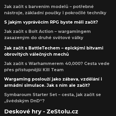
Jak začít s barvením modelů – potřebné
nástroje, základní poučky i pokročilé techniky
S jakým vyprávěcím RPG byste měli začít?
Jak začít s Bolt Action – wargamingem
zasazeným do druhé světové války
Jak začít s BattleTechem – epickými bitvami
obrovitých válečných mechů
Jak začít s Warhammerem 40,000? Cesta vede
přes přístupnější Kill Team
Wargaming poslouží jako zábava, vzdělání i
armádní simulace. Jak s ním ale začít?
Symbaroum Starter Set – cesta, jak začít se
„švédským DnD“?
Deskové hry - ZeStolu.cz