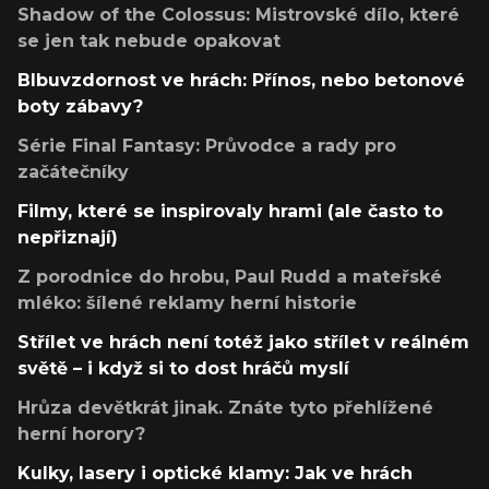
Shadow of the Colossus: Mistrovské dílo, které
se jen tak nebude opakovat
Blbuvzdornost ve hrách: Přínos, nebo betonové
boty zábavy?
Série Final Fantasy: Průvodce a rady pro
začátečníky
Filmy, které se inspirovaly hrami (ale často to
nepřiznají)
Z porodnice do hrobu, Paul Rudd a mateřské
mléko: šílené reklamy herní historie
Střílet ve hrách není totéž jako střílet v reálném
světě – i když si to dost hráčů myslí
Hrůza devětkrát jinak. Znáte tyto přehlížené
herní horory?
Kulky, lasery i optické klamy: Jak ve hrách