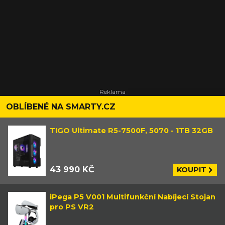
OBLÍBENÉ NA SMARTY.CZ
TIGO Ultimate R5-7500F, 5070 - 1TB 32GB
43 990 KČ
KOUPIT
iPega P5 V001 Multifunkční Nabíjecí Stojan
pro PS VR2