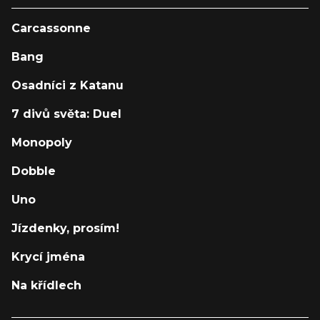
Carcassonne
Bang
Osadníci z Katanu
7 divů světa: Duel
Monopoly
Dobble
Uno
Jízdenky, prosím!
Krycí jména
Na křídlech